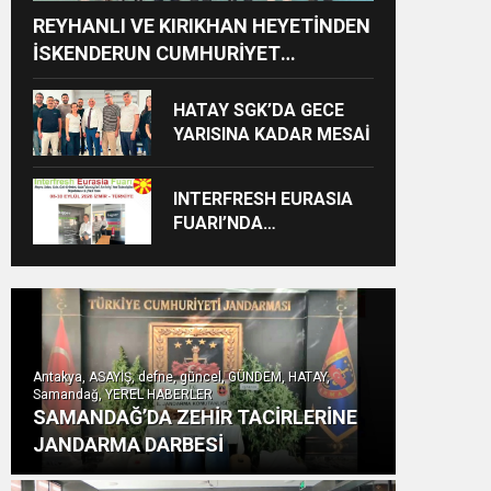
REYHANLI VE KIRIKHAN HEYETİNDEN
İSKENDERUN CUMHURİYET
BAŞSAVCILIĞINA ZİYARET
HATAY SGK’DA GECE
YARISINA KADAR MESAİ
INTERFRESH EURASIA
FUARI’NDA
ULUSLARARASI İŞ
BİRLİKLERİ İÇİN GERİ
SAYIM BAŞLADI
Antakya, ASAYİŞ, defne, güncel, GÜNDEM, HATAY,
Samandağ, YEREL HABERLER
SAMANDAĞ’DA ZEHİR TACİRLERİNE
JANDARMA DARBESİ