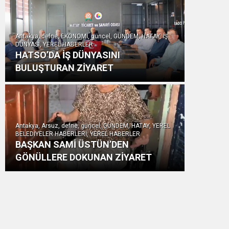
Antakya, defne, EKONOMİ, güncel, GÜNDEM, HATAY, İŞ
DÜNYASI, YEREL HABERLER
HATSO’DA İŞ DÜNYASINI
BULUŞTURAN ZİYARET
Antakya, Arsuz, defne, güncel, GÜNDEM, HATAY, YEREL
BELEDİYELER HABERLERİ, YEREL HABERLER
BAŞKAN SAMİ ÜSTÜN’DEN
GÖNÜLLERE DOKUNAN ZİYARET