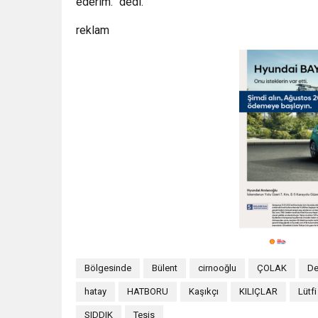
ederim.” dedi.
reklam
Bölgesinde
Bülent
cirnooğlu
ÇOLAK
De
hatay
HATBORU
Kaşıkçı
KILIÇLAR
Lütfi
SIDDIK
Tesis