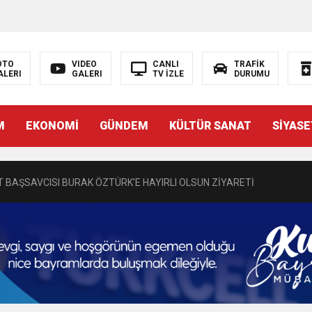
OTO
VIDEO
CANLI
TRAFİK
ALERI
GALERI
TV İZLE
DURUMU
N EMRAH KARAÇAY’A SEVGİ SELİ
M
EKONOMİ
GÜNDEM
KÜLTÜR SANAT
SİYASE
DEN GÖNÜLLERE DOKUNAN ZİYARET
 BAŞSAVCISI BURAK ÖZTÜRK’E HAYIRLI OLSUN ZİYARETİ
MASININ PERDE ARKASI: GÖRÜNENDEN DAHA FAZLASI MI VAR?
Bir Törenle Hizmete Açıldı
Z’DAN EĞİTİME KALICI YATIRIM