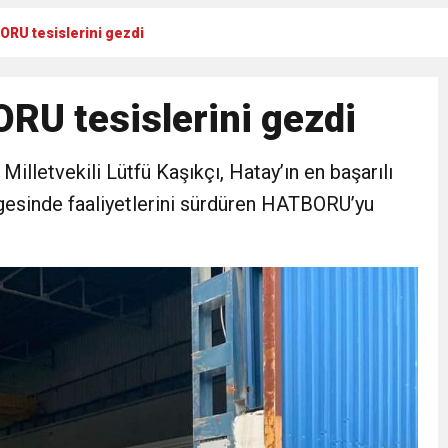
ORU tesislerini gezdi
Gül, Cumhuriyet, Türk Milletinin Özgürlük ve Onur Nişanesidir
RU tesislerini gezdi
N CUMHURİYET BAYRAMI MESAJI
illetvekili Lütfü Kaşıkçı, Hatay’ın en başarılı
RTELENDİ
gesinde faaliyetlerini sürdüren HATBORU’yu
 TOPLANTI DUYURUSU
N EMRAH KARAÇAY’A SEVGİ SELİ
DEN GÖNÜLLERE DOKUNAN ZİYARET