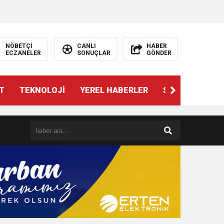
NÖBETÇİ
CANLI
HABER
ECZANELER
SONUÇLAR
GÖNDER
T
TEKNOLOJİ
YEREL HABERLER
SPOR