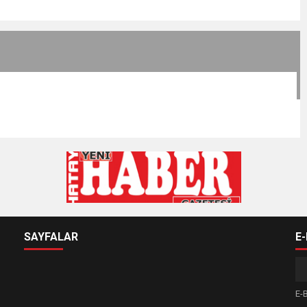
SAYFALAR
E
E-B