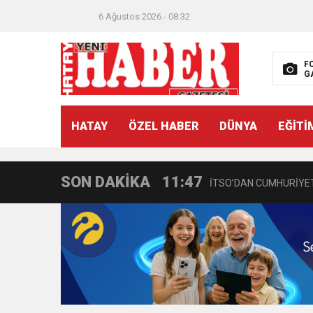
6 Ağustos 2026 - 08:32
F
G
21:40
CEYLANDERE’DE BAŞKA
HATAY
ÖZEL HABER
DÜNYA
EĞİTİ
18:22
BAŞKAN SAMİ ÜSTÜN’
SON DAKİKA
11:47
İTSO’DAN CUMHURİYET
18:55
İNCE’NİN CHP’DE KAL
11:57
IŞIL Eczanesi Görkemli 
21:40
HİKMET KAMİL ERYILMA