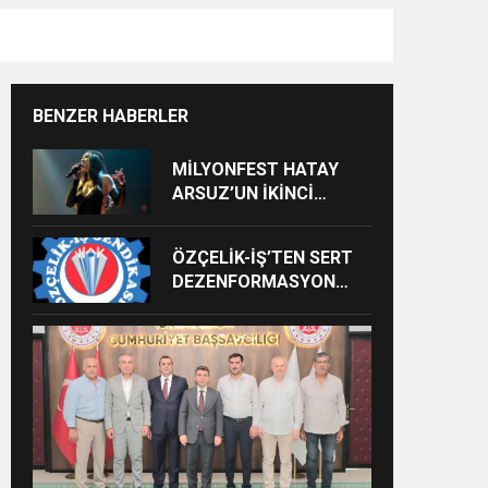
BENZER HABERLER
MİLYONFEST HATAY
ARSUZ’UN İKİNCİ
GÜNÜNDE İMREN
ÇAPANOĞLU SAHNE
ÖZÇELİK-İŞ’TEN SERT
ALACAK
DEZENFORMASYON
AÇIKLAMASI: “HUKUKİ
VE CEZAİ SÜREÇ
BAŞLATILDI”