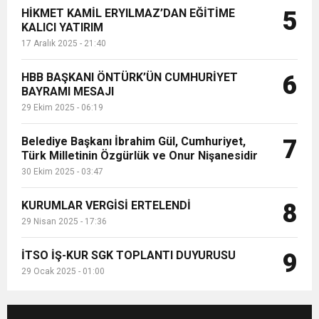
HİKMET KAMİL ERYILMAZ’DAN EĞİTİME
5
KALICI YATIRIM
17 Aralık 2025 - 21:40
HBB BAŞKANI ÖNTÜRK’ÜN CUMHURİYET
6
BAYRAMI MESAJI
29 Ekim 2025 - 06:19
Belediye Başkanı İbrahim Gül, Cumhuriyet,
7
Türk Milletinin Özgürlük ve Onur Nişanesidir
30 Ekim 2025 - 03:47
KURUMLAR VERGİSİ ERTELENDİ
8
29 Nisan 2025 - 17:36
İTSO İŞ-KUR SGK TOPLANTI DUYURUSU
9
29 Ocak 2025 - 01:00