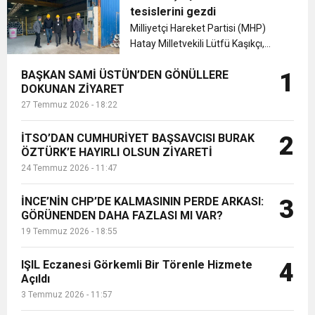
ANADOLU’NUN ASIRLIK
tesislerini gezdi
LEZZETLERİNE YOLCULUK
6:19
Milliyetçi Hareket Partisi (MHP)
HBB BAŞKANI ÖNTÜRK’ÜN
Cumhuriyet, Türk Milletinin Özgürlük
ETKİNLİĞİ'NE KATILDI, COĞRAFİ
Hatay Milletvekili Lütfü Kaşıkçı,
İŞARETLİ ÜRÜNLER VE...
Hatay'ın en başarılı firmalarından
17:36
KURUMLAR VERGİSİ ERTELENDİ
CUMHURİYET BAYRAMI MESAJI
BAŞKAN SAMİ ÜSTÜN’DEN GÖNÜLLERE
1
olan Organize Sanayi Bölgesinde
ve Onur Nişanesidir
DOKUNAN ZİYARET
faaliyetlerini sürdüren HATBORU’yu
27 Temmuz 2026 - 18:22
ziyaret etti....
1:00
İTSO İŞ-KUR SGK TOPLANTI
İTSO’DAN CUMHURİYET BAŞSAVCISI BURAK
2
ÖZTÜRK’E HAYIRLI OLSUN ZİYARETİ
21:40
CEYLANDERE’DE BAŞKAN EMRAH
DUYURUSU
24 Temmuz 2026 - 11:47
18:22
BAŞKAN SAMİ ÜSTÜN’DEN
KARAÇAY’A SEVGİ SELİ
İNCE’NİN CHP’DE KALMASININ PERDE ARKASI:
3
GÖRÜNENDEN DAHA FAZLASI MI VAR?
19 Temmuz 2026 - 18:55
GÖNÜLLERE DOKUNAN ZİYARET
IŞIL Eczanesi Görkemli Bir Törenle Hizmete
4
Açıldı
3 Temmuz 2026 - 11:57