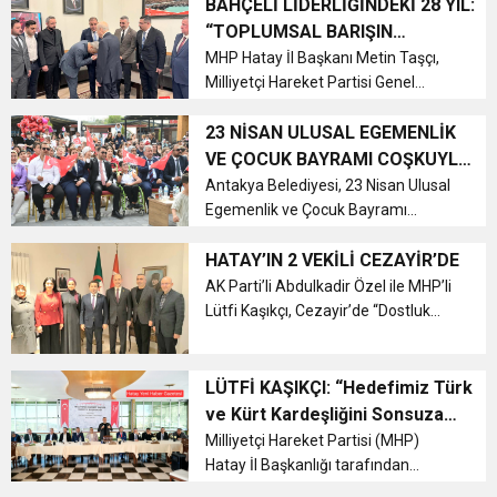
dikkat çekici açıklamada, bölücü
BAHÇELİ LİDERLİĞİNDEKİ 28 YIL:
terör örgütü PKK’nın silah bırakması
“TOPLUMSAL BARIŞIN
ve örgütsel varlığını feshetm...
TEMİNATI”
MHP Hatay İl Başkanı Metin Taşçı,
Milliyetçi Hareket Partisi Genel
Başkanı Devlet Bahçeli’nin 6
Temmuz 1997 tarihinde parti genel
23 NİSAN ULUSAL EGEMENLİK
başkanlığına seçilmesinin 28.
VE ÇOCUK BAYRAMI COŞKUYLA
yıldönümünü sosyal medya
KUTLANDI
Antakya Belediyesi, 23 Nisan Ulusal
hesabından yapt...
Egemenlik ve Çocuk Bayramı
dolayısıyla Kültür Sanat Çarşısı Açık
Hava Sahnesi’nde düzenlediği
HATAY’IN 2 VEKİLİ CEZAYİR’DE
etkinlikle çocukların heyecanlarına
AK Parti’li Abdulkadir Özel ile MHP’li
ortak oldu....
Lütfi Kaşıkçı, Cezayir’de “Dostluk
grubu” heyeti üyeleri sıfatıyla Türk
büyükelçiliğine ziyarette bulundu....
LÜTFİ KAŞIKÇI: “Hedefimiz Türk
ve Kürt Kardeşliğini Sonsuza
dek Pekiştirmek”
Milliyetçi Hareket Partisi (MHP)
Hatay İl Başkanlığı tarafından
organize edilen "2024 Yılı