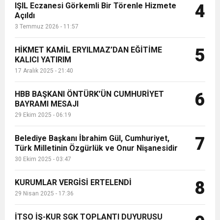
IŞIL Eczanesi Görkemli Bir Törenle Hizmete
4
Açıldı
3 Temmuz 2026 - 11:57
HİKMET KAMİL ERYILMAZ’DAN EĞİTİME
5
KALICI YATIRIM
17 Aralık 2025 - 21:40
HBB BAŞKANI ÖNTÜRK’ÜN CUMHURİYET
6
BAYRAMI MESAJI
29 Ekim 2025 - 06:19
Belediye Başkanı İbrahim Gül, Cumhuriyet,
7
Türk Milletinin Özgürlük ve Onur Nişanesidir
30 Ekim 2025 - 03:47
KURUMLAR VERGİSİ ERTELENDİ
8
29 Nisan 2025 - 17:36
İTSO İŞ-KUR SGK TOPLANTI DUYURUSU