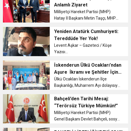
gündeme taşıdı. Emeklilikte
Anlamlı Ziyaret
yaşanan gelir kaybı, mobbing
6:19
Milliyetçi Hareket Partisi (MHP)
HBB BAŞKANI ÖNTÜRK’ÜN
Cumhuriyet, Türk Milletinin Özgürlük
iddialar...
Hatay İl Başkanı Metin Taşçı, MHP
Genel Başkanı Devlet Bahçeli’yi
17:36
KURUMLAR VERGİSİ ERTELENDİ
CUMHURİYET BAYRAMI MESAJI
Ankara’daki makamında ziyaret
Yeniden Atatürk Cumhuriyeti:
ve Onur Nişanesidir
etti....
Tereddüde Yer Yok!
Levent Aşkar – Gazeteci / Köşe
1:00
İTSO İŞ-KUR SGK TOPLANTI
Yazısı...
21:40
İskenderun Ülkü Ocakları’ndan
CEYLANDERE’DE BAŞKAN EMRAH
DUYURUSU
Aşure İkramı ve Şehitler İçin
Dua
Ülkü Ocakları İskenderun İlçe
18:22
BAŞKAN SAMİ ÜSTÜN’DEN
KARAÇAY’A SEVGİ SELİ
Başkanlığı, Muharrem Ayı dolayısıyla
vatandaşlara aşure ikramında
bulundu. Etkinlikte yüzlerce kişiye
Bahçeli’den Tarihi Mesaj:
GÖNÜLLERE DOKUNAN ZİYARET
aşure dağıtılırken, birlik ve
“Terörsüz Türkiye Mümkün!”
dayanışma mesajları verildi....
Milliyetçi Hareket Partisi (MHP)
Genel Başkanı Devlet Bahçeli, sosyal
medya hesabı üzerinden yaptığı