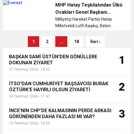
Değerlendirme Toplantısı", Belen
MHP Hatay Teşkilatından Ülkü
Belediye Başkanı İbrahim Gül’ün ev
Ocakları Genel Başkanı
sahipliğinde Belen Koca Yusuf
Yıldırım’a Ziyaret
Milliyetçi Hareket Partisi Hatay
Restaurant’...
Milletvekili Lütfi Kaşıkçı, Belen
Belediye Başkanı İbrahim Gül ve
MHP Hatay İl Başkanı Metin Taşçı,
1
2
…
18
İleri ›
Ülkü Ocakları Eğitim ve Kültür Vakfı
Genel Başkanı Ahmet Yiğit Yıld...
BAŞKAN SAMİ ÜSTÜN’DEN GÖNÜLLERE
1
DOKUNAN ZİYARET
27 Temmuz 2026 - 18:22
İTSO’DAN CUMHURİYET BAŞSAVCISI BURAK
2
ÖZTÜRK’E HAYIRLI OLSUN ZİYARETİ
24 Temmuz 2026 - 11:47
İNCE’NİN CHP’DE KALMASININ PERDE ARKASI:
3
GÖRÜNENDEN DAHA FAZLASI MI VAR?
19 Temmuz 2026 - 18:55