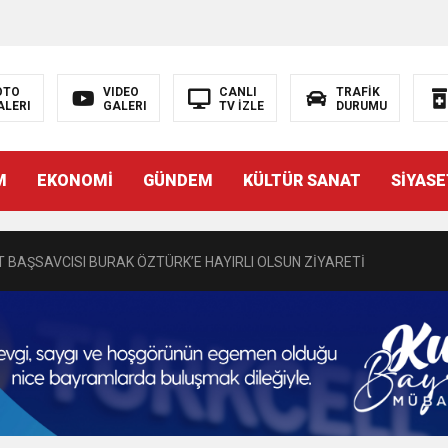
OTO
VIDEO
CANLI
TRAFİK
ALERI
GALERI
TV İZLE
DURUMU
N EMRAH KARAÇAY’A SEVGİ SELİ
M
EKONOMİ
GÜNDEM
KÜLTÜR SANAT
SİYASE
DEN GÖNÜLLERE DOKUNAN ZİYARET
 BAŞSAVCISI BURAK ÖZTÜRK’E HAYIRLI OLSUN ZİYARETİ
MASININ PERDE ARKASI: GÖRÜNENDEN DAHA FAZLASI MI VAR?
Bir Törenle Hizmete Açıldı
Z’DAN EĞİTİME KALICI YATIRIM