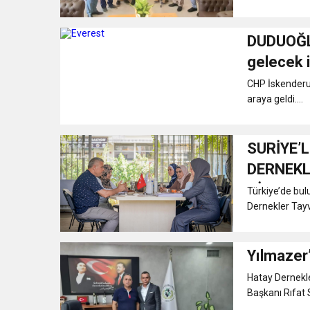
DUDUOĞLU:
gelecek 
yönetece
CHP İskenderun
araya geldi....
SURİYE’L
DERNEKL
HİZMET 
Türkiye’de bul
Dernekler Tayv
Yılmazer
Hatay Dernekl
Başkanı Rıfat 