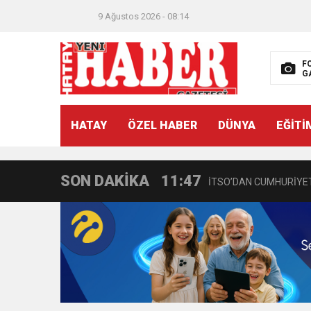
9 Ağustos 2026 - 08:14
F
G
21:40
CEYLANDERE’DE BAŞKA
HATAY
ÖZEL HABER
DÜNYA
EĞİTİ
18:22
BAŞKAN SAMİ ÜSTÜN’
SON DAKİKA
11:47
İTSO’DAN CUMHURİYET
18:55
İNCE’NİN CHP’DE KAL
11:57
IŞIL Eczanesi Görkemli 
21:40
HİKMET KAMİL ERYILMA