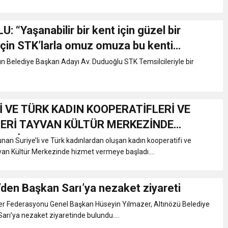
 “Yaşanabilir bir kent için güzel bir
için STK’larla omuz omuza bu kenti
ğiz”
 Belediye Başkan Adayı Av. Duduoğlu STK Temsilcileriyle bir
İ VE TÜRK KADIN KOOPERATİFLERİ VE
ERİ TAYVAN KÜLTÜR MERKEZİNDE
VERİYOR
unan Suriye’li ve Türk kadınlardan oluşan kadın kooperatifi ve
an Kültür Merkezinde hizmet vermeye başladı....
’den Başkan Sarı’ya nezaket ziyareti
er Federasyonu Genel Başkan Hüseyin Yılmazer, Altınözü Belediye
Sarı’ya nezaket ziyaretinde bulundu....