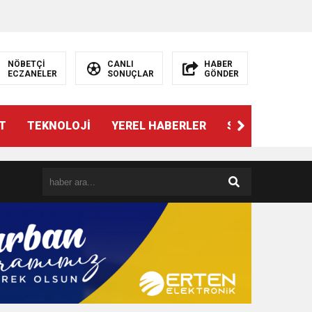
NÖBETÇİ
CANLI
HABER
ECZANELER
SONUÇLAR
GÖNDER
T
TEKNOLOJİ
YEREL HABERLER
SPOR