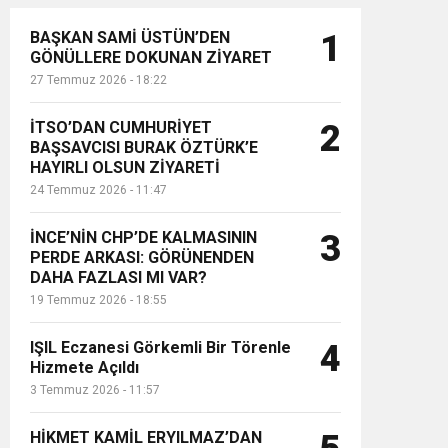
BAŞKAN SAMİ ÜSTÜN’DEN
1
GÖNÜLLERE DOKUNAN ZİYARET
27 Temmuz 2026 - 18:22
İTSO’DAN CUMHURİYET
2
BAŞSAVCISI BURAK ÖZTÜRK’E
HAYIRLI OLSUN ZİYARETİ
24 Temmuz 2026 - 11:47
İNCE’NİN CHP’DE KALMASININ
3
PERDE ARKASI: GÖRÜNENDEN
DAHA FAZLASI MI VAR?
19 Temmuz 2026 - 18:55
IŞIL Eczanesi Görkemli Bir Törenle
4
Hizmete Açıldı
3 Temmuz 2026 - 11:57
HİKMET KAMİL ERYILMAZ’DAN