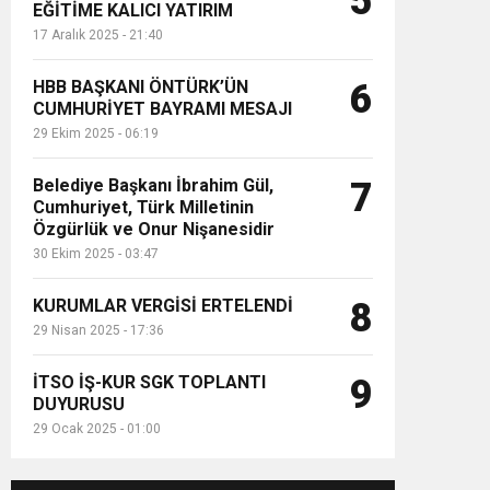
5
EĞİTİME KALICI YATIRIM
17 Aralık 2025 - 21:40
HBB BAŞKANI ÖNTÜRK’ÜN
6
CUMHURİYET BAYRAMI MESAJI
29 Ekim 2025 - 06:19
Belediye Başkanı İbrahim Gül,
7
Cumhuriyet, Türk Milletinin
Özgürlük ve Onur Nişanesidir
30 Ekim 2025 - 03:47
KURUMLAR VERGİSİ ERTELENDİ
8
29 Nisan 2025 - 17:36
İTSO İŞ-KUR SGK TOPLANTI
9
DUYURUSU
29 Ocak 2025 - 01:00