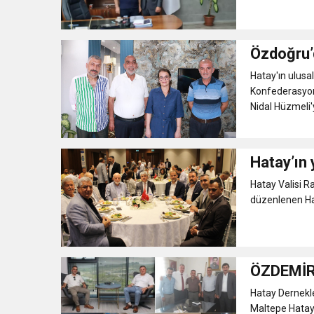
Özdoğru’
Hatay'ın ulusa
Konfederasyon
Nidal Hüzmeli'y
Hatay’ın y
Hatay Valisi 
düzenlenen Hata
ÖZDEMİR
Hatay Dernekl
Maltepe Hatay 