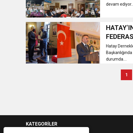
devam ediyor...
HATAY’I
FEDERA
Hatay Dernekle
Başkanlığında 
durumda....
1
KATEGORİLER