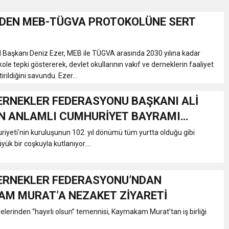
DEN MEB-TÜGVA PROTOKOLÜNE SERT
Gül, Cumhuriyet, Türk Milletinin Özgürlük ve Onur Nişanesidir
Başkanı Deniz Ezer, MEB ile TÜGVA arasında 2030 yılına kadar
N CUMHURİYET BAYRAMI MESAJI
ole tepki göstererek, devlet okullarının vakıf ve derneklerin faaliyet
irildiğini savundu. Ezer...
RTELENDİ
ERNEKLER FEDERASYONU BAŞKANI ALİ
AN ANLAMLI CUMHURİYET BAYRAMI
 TOPLANTI DUYURUSU
iyeti’nin kuruluşunun 102. yıl dönümü tüm yurtta olduğu gibi
ük bir coşkuyla kutlanıyor....
N EMRAH KARAÇAY’A SEVGİ SELİ
ERNEKLER FEDERASYONU’NDAN
DEN GÖNÜLLERE DOKUNAN ZİYARET
M MURAT’A NEZAKET ZİYARETİ
lerinden “hayırlı olsun” temennisi, Kaymakam Murat’tan iş birliği