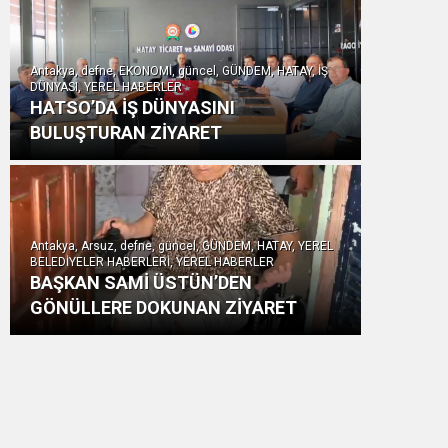
Antakya, defne, EKONOMİ, güncel, GÜNDEM, HATAY, İŞ
DÜNYASI, YEREL HABERLER
HATSO’DA İŞ DÜNYASINI
BULUŞTURAN ZİYARET
Antakya, Arsuz, defne, güncel, GÜNDEM, HATAY, YEREL
BELEDİYELER HABERLERİ, YEREL HABERLER
BAŞKAN SAMİ ÜSTÜN’DEN
GÖNÜLLERE DOKUNAN ZİYARET