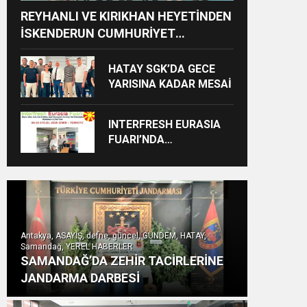
REYHANLI VE KIRIKHAN HEYETİNDEN
İSKENDERUN CUMHURİYET
BAŞSAVCILIĞINA ZİYARET
HATAY SGK’DA GECE
YARISINA KADAR MESAİ
INTERFRESH EURASIA
FUARI’NDA
ULUSLARARASI İŞ
BİRLİKLERİ İÇİN GERİ
SAYIM BAŞLADI
Antakya, ASAYİŞ, defne, güncel, GÜNDEM, HATAY,
Samandağ, YEREL HABERLER
SAMANDAĞ’DA ZEHİR TACİRLERİNE
JANDARMA DARBESİ