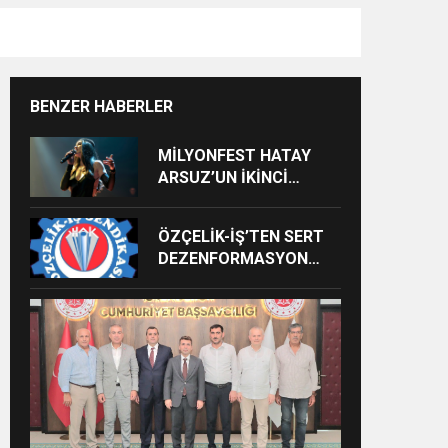
BENZER HABERLER
MİLYONFEST HATAY
ARSUZ’UN İKİNCİ
GÜNÜNDE İMREN
ÇAPANOĞLU SAHNE
ÖZÇELİK-İŞ’TEN SERT
ALACAK
DEZENFORMASYON
AÇIKLAMASI: “HUKUKİ
VE CEZAİ SÜREÇ
BAŞLATILDI”