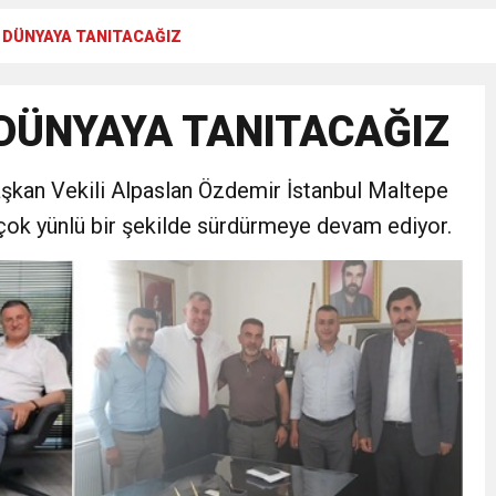
I DÜNYAYA TANITACAĞIZ
Gül, Cumhuriyet, Türk Milletinin Özgürlük ve Onur Nişanesidir
 DÜNYAYA TANITACAĞIZ
N CUMHURİYET BAYRAMI MESAJI
kan Vekili Alpaslan Özdemir İstanbul Maltepe
RTELENDİ
ı çok yünlü bir şekilde sürdürmeye devam ediyor.
 TOPLANTI DUYURUSU
N EMRAH KARAÇAY’A SEVGİ SELİ
DEN GÖNÜLLERE DOKUNAN ZİYARET