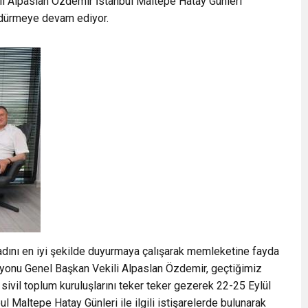
i Alpaslan Özdemir İstanbul Maltepe Hatay Günleri
sürdürmeye devam ediyor.
n adını en iyi şekilde duyurmaya çalışarak memleketine fayda
onu Genel Başkan Vekili Alpaslan Özdemir, geçtiğimiz
sivil toplum kuruluşlarını teker teker gezerek 22-25 Eylül
l Maltepe Hatay Günleri ile ilgili istişarelerde bulunarak