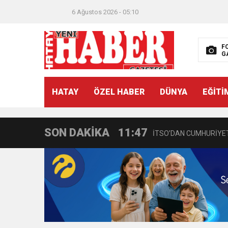
6 Ağustos 2026 - 05:10
F
G
21:40
CEYLANDERE’DE BAŞKA
HATAY
ÖZEL HABER
DÜNYA
EĞİTİ
18:22
BAŞKAN SAMİ ÜSTÜN’
SON DAKİKA
11:47
İTSO’DAN CUMHURİYET
18:55
İNCE’NİN CHP’DE KAL
11:57
IŞIL Eczanesi Görkemli 
21:40
HİKMET KAMİL ERYILMA