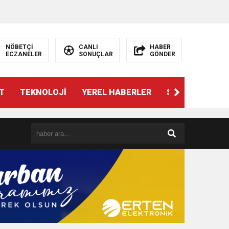
NÖBETÇİ
CANLI
HABER
ECZANELER
SONUÇLAR
GÖNDER
T
TEKNOLOJİ
YEREL HABERLER
SPOR