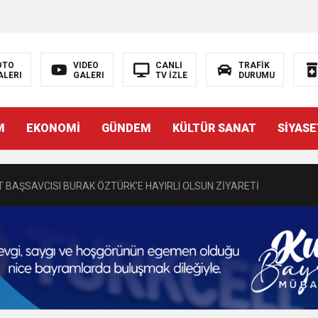
OTO
VIDEO
CANLI
TRAFİK
ALERI
GALERI
TV İZLE
DURUMU
N EMRAH KARAÇAY’A SEVGİ SELİ
M
EKONOMİ
GÜNDEM
KÜLTÜR SANAT
SİYASE
DEN GÖNÜLLERE DOKUNAN ZİYARET
 BAŞSAVCISI BURAK ÖZTÜRK’E HAYIRLI OLSUN ZİYARETİ
MASININ PERDE ARKASI: GÖRÜNENDEN DAHA FAZLASI MI VAR?
Bir Törenle Hizmete Açıldı
Z’DAN EĞİTİME KALICI YATIRIM