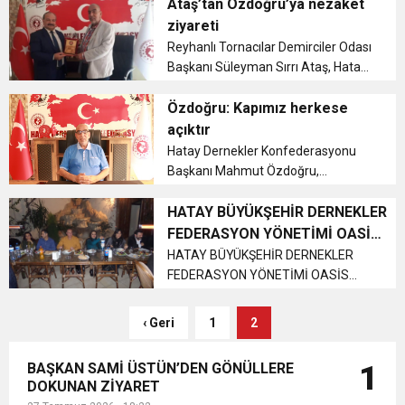
Başkanı Hüseyin Yılmazer’i
Ataş’tan Özdoğru’ya nezaket
ağırladı....
ziyareti
Reyhanlı Tornacılar Demirciler Odası
Başkanı Süleyman Sırrı Ataş, Hatay
Dernekler Konfederasyon Başkanı
Mahmut Özdoğru ‘ya nezaket
Özdoğru: Kapımız herkese
ziyaretinde bulundu....
açıktır
Hatay Dernekler Konfederasyonu
Başkanı Mahmut Özdoğru,
konfederasyon sadece halka
hizmet etmek için kurduğunu
HATAY BÜYÜKŞEHİR DERNEKLER
belirtti....
FEDERASYON YÖNETİMİ OASİS
CAFE’DE YEMEKTE BULUŞTU
HATAY BÜYÜKŞEHİR DERNEKLER
FEDERASYON YÖNETİMİ OASİS
CAFE’DE YEMEKTE BULUŞTU Hatay
Büyükşehir Dernekler Federasyonu
‹ Geri
1
2
yönetim kurulu ve üyeleri
muhteşem bir gecede, OASİS CAFE’
BAŞKAN SAMİ ÜSTÜN’DEN GÖNÜLLERE
1
de doyasıya eğlendi. Yeme...
DOKUNAN ZİYARET