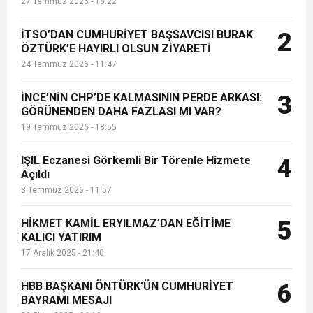
27 Temmuz 2026 - 18:22
İTSO’DAN CUMHURİYET BAŞSAVCISI BURAK
2
ÖZTÜRK’E HAYIRLI OLSUN ZİYARETİ
24 Temmuz 2026 - 11:47
İNCE’NİN CHP’DE KALMASININ PERDE ARKASI:
3
GÖRÜNENDEN DAHA FAZLASI MI VAR?
19 Temmuz 2026 - 18:55
IŞIL Eczanesi Görkemli Bir Törenle Hizmete
4
Açıldı
3 Temmuz 2026 - 11:57
HİKMET KAMİL ERYILMAZ’DAN EĞİTİME
5
KALICI YATIRIM
17 Aralık 2025 - 21:40
HBB BAŞKANI ÖNTÜRK’ÜN CUMHURİYET
6
BAYRAMI MESAJI