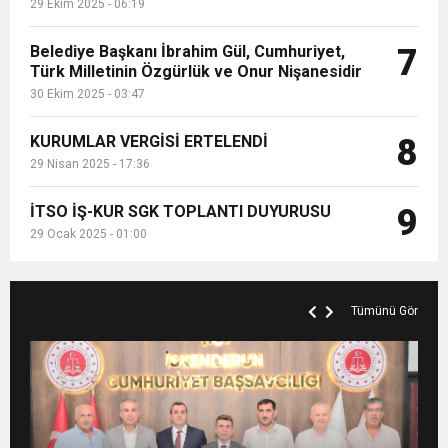
29 Ekim 2025 - 06:19
Belediye Başkanı İbrahim Gül, Cumhuriyet,
7
Türk Milletinin Özgürlük ve Onur Nişanesidir
30 Ekim 2025 - 03:47
KURUMLAR VERGİSİ ERTELENDİ
8
29 Nisan 2025 - 17:36
İTSO İŞ-KUR SGK TOPLANTI DUYURUSU
9
29 Ocak 2025 - 01:00
Tümünü Gör