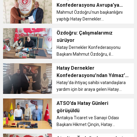
Mesajı...
Konfederasyonu Avrupa’ya
6:19
açılıyor
Mahmut Özdoğru’nun başkanlığını
HBB BAŞKANI ÖNTÜRK’ÜN
Cumhuriyet, Türk Milletinin Özgürlük
yaptığı Hatay Dernekler
Konfederasyonu, Almanya’da
17:36
KURUMLAR VERGİSİ ERTELENDİ
CUMHURİYET BAYRAMI MESAJI
faaliyet göstermek için anlaşma
Özdoğru: Çalışmalarımız
ve Onur Nişanesidir
imzalandığını açıkladı....
sürüyor
Hatay Dernekler Konfederasyonu
1:00
İTSO İŞ-KUR SGK TOPLANTI
Başkanı Mahmut Özdoğru, il
binasında çalışmalarını tam gaz
21:40
sürdürüyor....
Hatay Dernekler
CEYLANDERE’DE BAŞKAN EMRAH
DUYURUSU
Konfederasyonu’ndan Yılmaz’a
ziyaret
Hatay'da ihtiyaç sahibi vatandaşlara
18:22
BAŞKAN SAMİ ÜSTÜN’DEN
KARAÇAY’A SEVGİ SELİ
yardım için bir araya gelen Hatay
Dernekler Konfederasyonu Başkanı
Mahmut Özdoğru, ziyaret ettiği
ATSO’da Hatay Günleri
GÖNÜLLERE DOKUNAN ZİYARET
Hatay Valiliği Sivil Toplum
görüşüldü
Müdürümüz Malik Yılmaz'a
Antakya Ticaret ve Sanayi Odası
çalışmaların...
Başkanı Hikmet Çinçin, Hatay
Dernekler Federasyonu Genel