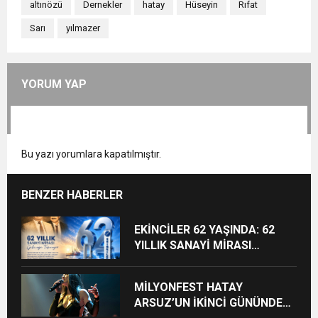
altınözü
Dernekler
hatay
Hüseyin
Rıfat
Sarı
yılmazer
YORUM YAP
Bu yazı yorumlara kapatılmıştır.
BENZER HABERLER
EKİNCİLER 62 YAŞINDA: 62
YILLIK SANAYİ MİRASI
GELECEĞE TAŞINIYOR
MİLYONFEST HATAY
ARSUZ’UN İKİNCİ GÜNÜNDE