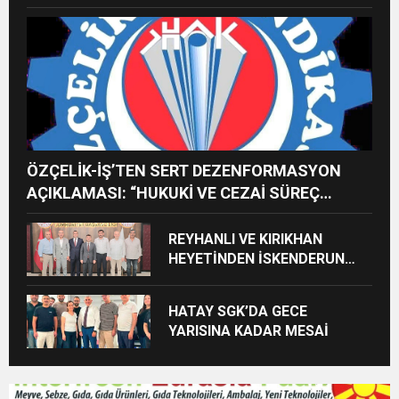
İMREN ÇAPANOĞLU SAHNE
ALACAK
ÖZÇELİK-İŞ’TEN SERT DEZENFORMASYON
AÇIKLAMASI: “HUKUKİ VE CEZAİ SÜREÇ
BAŞLATILDI”
REYHANLI VE KIRIKHAN
HEYETİNDEN İSKENDERUN
CUMHURİYET
BAŞSAVCILIĞINA ZİYARET
HATAY SGK’DA GECE
YARISINA KADAR MESAİ