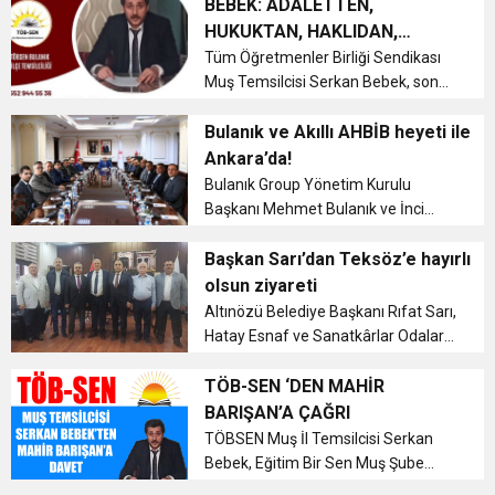
BEBEK: ADALETTEN,
HUKUKTAN, HAKLIDAN,
HALKTAN VE TAM BAĞIMSIZ
Tüm Öğretmenler Birliği Sendikası
Muş Temsilcisi Serkan Bebek, sona
TÜRKİYE’DEN YANA OLMAYA
eren eğitim öğretim sezonunun
DEVAM EDECEĞİZ!
ardından bir basın açıklaması
Bulanık ve Akıllı AHBİB heyeti ile
yaparak eğitim camiasının
Ankara’da!
sorunlarını dile getirdi. ...
Bulanık Group Yönetim Kurulu
Başkanı Mehmet Bulanık ve İnci
Bulgur Yönetim Kurulu üyesi Selçuk
Akıllı, geçtiğimiz günlerde yönetim
Başkan Sarı’dan Teksöz’e hayırlı
kurulu üyeliğine seçildikleri Akdeniz
olsun ziyareti
Hububat, Bakliyat, Yağlı Tohuml...
Altınözü Belediye Başkanı Rıfat Sarı,
Hatay Esnaf ve Sanatkârlar Odaları
Birliği Başkanı Abdulkadir Teksöz’e
hayırlı olsun ziyaretinde bulundu....
TÖB-SEN ‘DEN MAHİR
BARIŞAN’A ÇAĞRI
TÖBSEN Muş İl Temsilcisi Serkan
Bebek, Eğitim Bir Sen Muş Şube
Başkanı Mahir Barışan'ı canlı