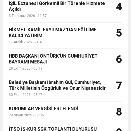
IŞIL Eczanesi Görkemli Bir Törenle Hizmete
4
Açıldı
3 Temmuz 2026 - 11:57
HİKMET KAMİL ERYILMAZ’DAN EĞİTİME
5
KALICI YATIRIM
17 Aralık 2025 - 21:40
HBB BAŞKANI ÖNTÜRK’ÜN CUMHURİYET
6
BAYRAMI MESAJI
29 Ekim 2025 - 06:19
Belediye Başkanı İbrahim Gül, Cumhuriyet,
7
Türk Milletinin Özgürlük ve Onur Nişanesidir
30 Ekim 2025 - 03:47
KURUMLAR VERGİSİ ERTELENDİ
8
29 Nisan 2025 - 17:36
İTSO İŞ-KUR SGK TOPLANTI DUYURUSU