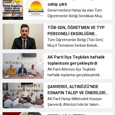
Antakya’da hayatın kalbinin attığı
sahip çıktı
noktaların başında olan Otogar
6:19
Genel merkezi Hatay'da olan Tüm
HBB BAŞKANI ÖNTÜRK’ÜN
Cumhuriyet, Türk Milletinin Özgürlük
bölgesind...
Öğretmenler Birliği Sendikası Muş
ilinin Bulanık ilçesinde üyeleri olan ve
17:36
KURUMLAR VERGİSİ ERTELENDİ
CUMHURİYET BAYRAMI MESAJI
Adıvar İmam Hatip Ortaokulu'nda
TÖB-SEN, ÖĞRETMEN VE TYP
ve Onur Nişanesidir
Bilişim Öğretmenliği yapan Anıl
PERSONELİ EKSİKLİĞİNE
Gençer adlı öğretmene sahip ç...
DEĞİNDİ
Tüm Öğretmenler Birliği (Töb-Sen)
1:00
İTSO İŞ-KUR SGK TOPLANTI
Muş İl Temsilcisi Serkan Bebek,
kentteki öğretmen açığı ve Toplum
21:40
Yararına Program (TYP)
AK Parti İlçe Teşkilatı haftalık
CEYLANDERE’DE BAŞKAN EMRAH
DUYURUSU
kapsamında alınan personellerin
toplantısını gerçekleştirdi
eksikliğine dikkat çekti....
AK Parti Altınözü İlçe Teşkilatı
18:22
BAŞKAN SAMİ ÜSTÜN’DEN
KARAÇAY’A SEVGİ SELİ
haftalık toplantısı gerçekleştirildi....
ŞANVERDİ, ALTINÖZÜ’NDE
GÖNÜLLERE DOKUNAN ZİYARET
ESNAFIN TALEP VE ÖNERİLERİ
DİNLENDİ
AK Parti Hatay Milletvekili Hüseyin
Şanverdi, Altınözü’nde bir takım
temaslarda bulundu....