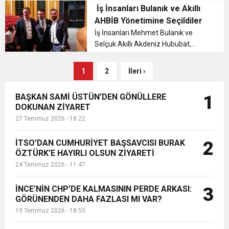
yayında tartışmaya davet etti....
İş İnsanları Bulanık ve Akıllı
AHBİB Yönetimine Seçildiler
İş İnsanları Mehmet Bulanık ve
Selçuk Akıllı Akdeniz Hububat,
Bakliyat, Yağlı Tohumlar ve
Mamulleri İhracatçıları Birliği
1
2
İleri ›
Yönetimine seçildiler....
BAŞKAN SAMİ ÜSTÜN’DEN GÖNÜLLERE
1
DOKUNAN ZİYARET
27 Temmuz 2026 - 18:22
İTSO’DAN CUMHURİYET BAŞSAVCISI BURAK
2
ÖZTÜRK’E HAYIRLI OLSUN ZİYARETİ
24 Temmuz 2026 - 11:47
İNCE’NİN CHP’DE KALMASININ PERDE ARKASI:
3
GÖRÜNENDEN DAHA FAZLASI MI VAR?
19 Temmuz 2026 - 18:55