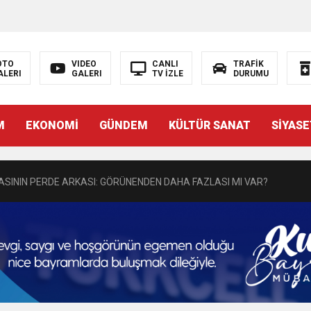
N EMRAH KARAÇAY’A SEVGİ SELİ
OTO
VIDEO
CANLI
TRAFİK
ALERI
GALERI
TV İZLE
DURUMU
DEN GÖNÜLLERE DOKUNAN ZİYARET
M
EKONOMİ
GÜNDEM
KÜLTÜR SANAT
SİYASE
 BAŞSAVCISI BURAK ÖZTÜRK’E HAYIRLI OLSUN ZİYARETİ
MASININ PERDE ARKASI: GÖRÜNENDEN DAHA FAZLASI MI VAR?
Bir Törenle Hizmete Açıldı
Z’DAN EĞİTİME KALICI YATIRIM
Gül, Cumhuriyet, Türk Milletinin Özgürlük ve Onur Nişanesidir