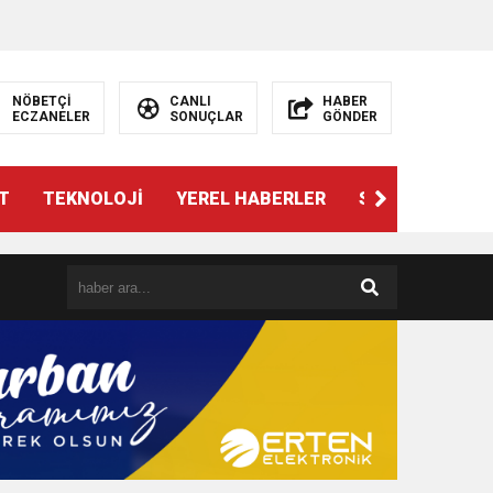
NÖBETÇİ
CANLI
HABER
ECZANELER
SONUÇLAR
GÖNDER
T
TEKNOLOJİ
YEREL HABERLER
SPOR