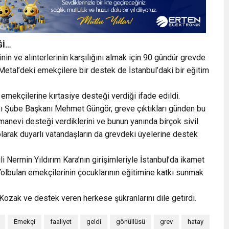
Ğİ…
n ve alınterlerinin karşılığını almak için 90 gündür grevde
Metal’deki emekçilere bir destek de İstanbul’daki bir eğitim
mekçilerine kırtasiye desteği verdiği ifade edildi.
sı Şube Başkanı Mehmet Güngör, greve çıktıkları günden bu
manevi desteği verdiklerini ve bunun yanında birçok sivil
olarak duyarlı vatandaşların da grevdeki üyelerine destek
 Nermin Yıldırım Kara’nın girişimleriyle İstanbul’da ikamet
olbulan emekçilerinin çocuklarının eğitimine katkı sunmak
Kozak ve destek veren herkese şükranlarını dile getirdi.
Emekçi
faaliyet
geldi
gönüllüsü
grev
hatay