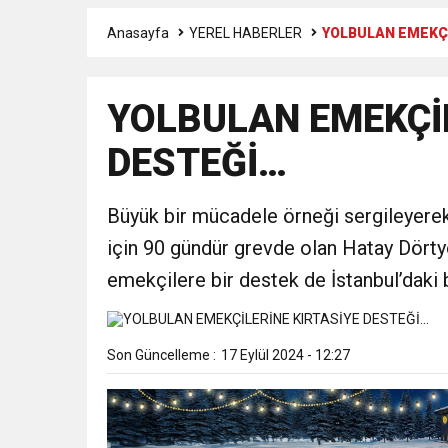
Anasayfa
YEREL HABERLER
YOLBULAN EMEKÇİ
6:19
HBB BAŞKANI ÖNTÜRK’Ü
YOLBULAN EMEKÇİL
17:36
KURUMLAR VERGİSİ E
DESTEĞİ…
1:00
İTSO İŞ-KUR SGK
Büyük bir mücadele örneği sergileyerek, 
21:40
CEYLANDERE’DE BAŞKA
için 90 gündür grevde olan Hatay Dörtyo
emekçilere bir destek de İstanbul’daki 
18:22
BAŞKAN SAMİ ÜSTÜN’
Son Güncelleme :
17 Eylül 2024 - 12:27