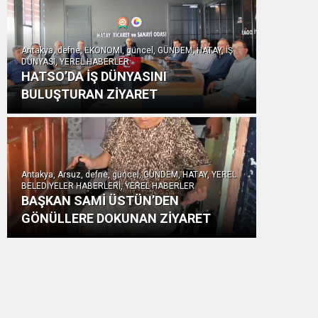
Antakya, defne, EKONOMİ, güncel, GÜNDEM, HATAY, İŞ
DÜNYASI, YEREL HABERLER
HATSO’DA İŞ DÜNYASINI
BULUŞTURAN ZİYARET
Antakya, Arsuz, defne, güncel, GÜNDEM, HATAY, YEREL
BELEDİYELER HABERLERİ, YEREL HABERLER
BAŞKAN SAMİ ÜSTÜN’DEN
GÖNÜLLERE DOKUNAN ZİYARET