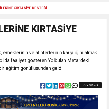
LERİNE KIRTASİYE DESTEĞİ…
N CUMHURİYET BAYRAMI MESAJI
ERİNE KIRTASİYE
RTELENDİ
 TOPLANTI DUYURUSU
emeklerinin ve alınterlerinin karşılığını almak
N EMRAH KARAÇAY’A SEVGİ SELİ
l’da faaliyet gösteren Yolbulan Metal’deki
bir eğitim gönüllüsünden geldi.
DEN GÖNÜLLERE DOKUNAN ZİYARET
772 views