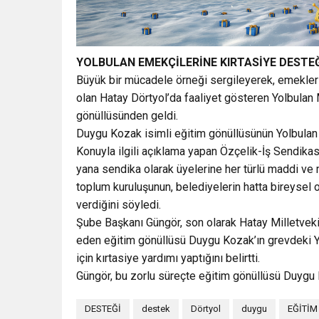
YOLBULAN EMEKÇİLERİNE KIRTASİYE DESTE
Büyük bir mücadele örneği sergileyerek, emeklerini
olan Hatay Dörtyol’da faaliyet gösteren Yolbulan 
gönüllüsünden geldi.
Duygu Kozak isimli eğitim gönüllüsünün Yolbulan e
Konuyla ilgili açıklama yapan Özçelik-İş Sendika
yana sendika olarak üyelerine her türlü maddi ve 
toplum kuruluşunun, belediyelerin hatta bireysel 
verdiğini söyledi.
Şube Başkanı Güngör, son olarak Hatay Milletvekili
eden eğitim gönüllüsü Duygu Kozak’ın grevdeki Y
için kırtasiye yardımı yaptığını belirtti.
Güngör, bu zorlu süreçte eğitim gönüllüsü Duygu 
DESTEĞİ
destek
Dörtyol
duygu
EĞİTİM