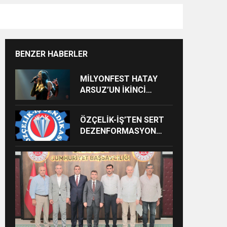
BENZER HABERLER
MİLYONFEST HATAY
ARSUZ’UN İKİNCİ
GÜNÜNDE İMREN
ÇAPANOĞLU SAHNE
ÖZÇELİK-İŞ’TEN SERT
ALACAK
DEZENFORMASYON
AÇIKLAMASI: “HUKUKİ
VE CEZAİ SÜREÇ
BAŞLATILDI”