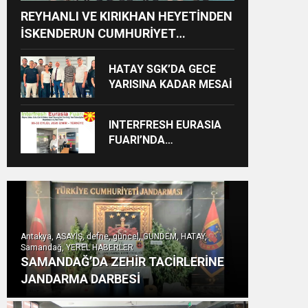
REYHANLI VE KIRIKHAN HEYETİNDEN
İSKENDERUN CUMHURİYET
BAŞSAVCILIĞINA ZİYARET
HATAY SGK’DA GECE
YARISINA KADAR MESAİ
INTERFRESH EURASIA
FUARI’NDA
ULUSLARARASI İŞ
BİRLİKLERİ İÇİN GERİ
SAYIM BAŞLADI
Antakya, ASAYİŞ, defne, güncel, GÜNDEM, HATAY,
Samandağ, YEREL HABERLER
SAMANDAĞ’DA ZEHİR TACİRLERİNE
JANDARMA DARBESİ