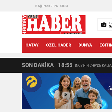
6 Ağustos 2026 - 08:33
21:40
CEYLANDERE’DE BAŞKA
F
G
18:22
BAŞKAN SAMİ ÜSTÜN’
HATAY
ÖZEL HABER
DÜNYA
EĞİTİ
11:47
İTSO’DAN CUMHURİYET
SON DAKİKA
18:55
İNCE’NİN CHP’DE KAL
11:57
IŞIL Eczanesi Görkemli 
21:40
HİKMET KAMİL ERYILMA
3:47
Belediye Başkanı İbrahim 