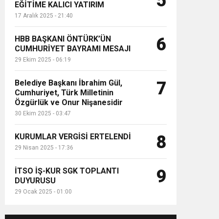
5
EĞİTİME KALICI YATIRIM
17 Aralık 2025 - 21:40
HBB BAŞKANI ÖNTÜRK’ÜN
6
CUMHURİYET BAYRAMI MESAJI
29 Ekim 2025 - 06:19
Belediye Başkanı İbrahim Gül,
7
Cumhuriyet, Türk Milletinin
Özgürlük ve Onur Nişanesidir
30 Ekim 2025 - 03:47
KURUMLAR VERGİSİ ERTELENDİ
8
29 Nisan 2025 - 17:36
İTSO İŞ-KUR SGK TOPLANTI
9
DUYURUSU
29 Ocak 2025 - 01:00