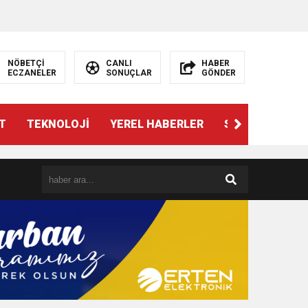
NÖBETÇİ
CANLI
HABER
ECZANELER
SONUÇLAR
GÖNDER
T
TEKNOLOJİ
YEREL HABERLER
SPOR