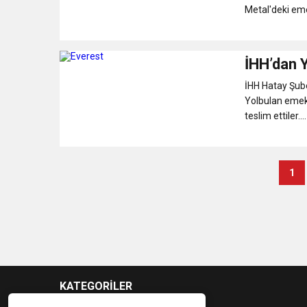
Metal'deki emek
İHH’dan 
İHH Hatay Şub
Yolbulan emekçi
teslim ettiler....
1
KATEGORİLER