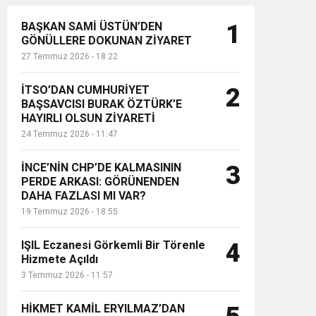
BAŞKAN SAMİ ÜSTÜN’DEN
1
GÖNÜLLERE DOKUNAN ZİYARET
27 Temmuz 2026 - 18:22
İTSO’DAN CUMHURİYET
2
BAŞSAVCISI BURAK ÖZTÜRK’E
HAYIRLI OLSUN ZİYARETİ
24 Temmuz 2026 - 11:47
İNCE’NİN CHP’DE KALMASININ
3
PERDE ARKASI: GÖRÜNENDEN
DAHA FAZLASI MI VAR?
19 Temmuz 2026 - 18:55
IŞIL Eczanesi Görkemli Bir Törenle
4
Hizmete Açıldı
3 Temmuz 2026 - 11:57
HİKMET KAMİL ERYILMAZ’DAN