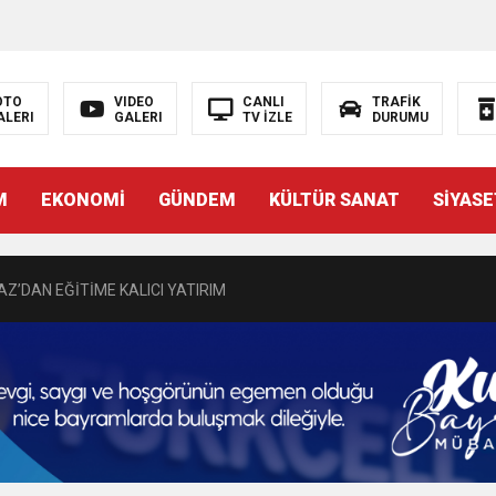
DEN GÖNÜLLERE DOKUNAN ZİYARET
 BAŞSAVCISI BURAK ÖZTÜRK’E HAYIRLI OLSUN ZİYARETİ
OTO
VIDEO
CANLI
TRAFİK
ALERI
GALERI
TV İZLE
DURUMU
MASININ PERDE ARKASI: GÖRÜNENDEN DAHA FAZLASI MI VAR?
M
EKONOMİ
GÜNDEM
KÜLTÜR SANAT
SİYASE
Bir Törenle Hizmete Açıldı
Z’DAN EĞİTİME KALICI YATIRIM
Gül, Cumhuriyet, Türk Milletinin Özgürlük ve Onur Nişanesidir
N CUMHURİYET BAYRAMI MESAJI
RTELENDİ