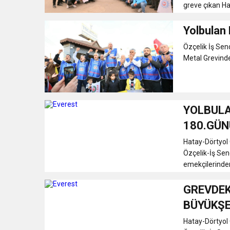
greve çıkan Hat
Yolbulan 
Özçelik İş Sen
Metal Grevinde 
YOLBULA
180.GÜN
Hatay-Dörtyol 
Özçelik-İş Sen
emekçilerinden 
GREVDEK
BÜYÜKŞE
Hatay-Dörtyol 