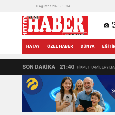
18:22
BAŞKAN SAMİ ÜSTÜN’
8 Ağustos 2026 - 13:34
11:47
İTSO’DAN CUMHURİYET
F
G
18:55
İNCE’NİN CHP’DE KAL
HATAY
ÖZEL HABER
DÜNYA
EĞİTİ
11:57
IŞIL Eczanesi Görkemli 
SON DAKİKA
21:40
HİKMET KAMİL ERYILMA
3:47
Belediye Başkanı İbrahim 
6:19
HBB BAŞKANI ÖNTÜRK’Ü
17:36
KURUMLAR VERGİSİ E