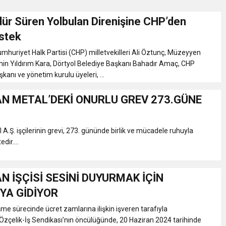
ür Süren Yolbulan Direnişine CHP’den
 TOPLANTI DUYURUSU
stek
uriyet Halk Partisi (CHP) milletvekilleri Ali Öztunç, Müzeyyen
N EMRAH KARAÇAY’A SEVGİ SELİ
in Yıldırım Kara, Dörtyol Belediye Başkanı Bahadır Amaç, CHP
şkanı ve yönetim kurulu üyeleri, ...
DEN GÖNÜLLERE DOKUNAN ZİYARET
N METAL’DEKİ ONURLU GREV 273.GÜNE
 A.Ş. işçilerinin grevi, 273. gününde birlik ve mücadele ruhuyla
ir....
N İŞÇİSİ SESİNİ DUYURMAK İÇİN
YA GİDİYOR
şme sürecinde ücret zamlarına ilişkin işveren tarafıyla
zçelik-İş Sendikası’nın öncülüğünde, 20 Haziran 2024 tarihinde