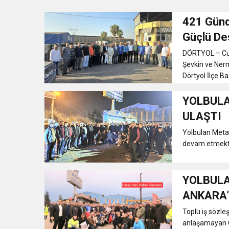
421 Günd
1:00
İTSO İŞ-KUR SGK
Güçlü De
DÖRTYOL – Cumh
21:40
CEYLANDERE’DE BAŞKA
Şevkin ve Nerm
Dörtyol İlçe Ba
18:22
BAŞKAN SAMİ ÜSTÜN’
YOLBULA
ULAŞTI
Yolbulan Metal
devam etmekted
YOLBULA
ANKARA’
Toplu iş sözle
anlaşamayan Ö