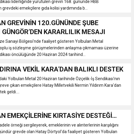
dikası liderliğinde yürütülen grevin 168. gününde HBB
 grevdeki emekçilere gıda kolisi yardımında b...
N GREVİNİN 120.GÜNÜNDE ŞUBE
 GÜNGÖR’DEN KARARLILIK MESAJI
ze Sanayi Bölgesi'nde faaliyet gösteren Yolbulan Metal
 toplu iş sözleşme görüşmelerinden anlaşma çıkmaması üzerine
dikası öncülüğünde 20 Haziran 2024 tarihind...
DIRINA VEKİL KARA’DAN BALIKLI DESTEK
daki Yolbulan Metal 20 Haziran tarihinde Özçelik-İş Sendikası'nın
eve çıkan emekçilere Hatay Milletvekili Nermin Yıldırım Kara'dan
ek geldi....
N EMEKÇİLERİNE KIRTASİYE DESTEĞİ…
ele örneği sergileyerek, emeklerinin ve alınterlerinin karşılığını
gündür grevde olan Hatay Dörtyol'da faaliyet gösteren Yolbulan