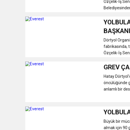
Özçelik-İş Sen
Belediyesinden
YOLBULA
BAŞKANI
Dörtyol Organi
fabrikasında,
Özçelik-İş Sen
GREV ÇA
Hatay Dörtyol'
öncülüğünde gr
anlamlı bir dest
YOLBULA
Büyük bir mücad
almak için 90 