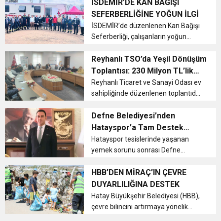
depremzede Tuncay Yetgin, hayata
İSDEMİR’DE KAN BAĞIŞI
yeniden tutunabilmek için mücadele
SEFERBERLİĞİNE YOĞUN İLGİ
ediyor. Uyum sağlamayan protezleri
İSDEMİR’de düzenlenen Kan Bağışı
nedeniy...
Seferberliği, çalışanların yoğun
katılımıyla büyük destek gördü.
İSDEMİR Genel Müdürü Ayhan Akın
Reyhanlı TSO’da Yeşil Dönüşüm
ile Özçelik-İş Sendikası İskenderun
Toplantısı: 230 Milyon TL’lik
Şube Başkanı Mehmet Güngör, kan
Destek Programları Tanıtıldı
Reyhanlı Ticaret ve Sanayi Odası ev
ba...
sahipliğinde düzenlenen toplantıda,
toplam 230 milyon TL bütçeli yeşil
dönüşüm destek programları
Defne Belediyesi’nden
tanıtılarak, bölge işletmelerine
Hatayspor’a Tam Destek
sürdürülebilir üretim ve karbon a...
Anonsu
Hatayspor tesislerinde yaşanan
yemek sorunu sonrası Defne
Belediye Başkanı Halil İbrahim
Özgün’den destek mesajı geldi.
HBB’DEN MİRAÇ’IN ÇEVRE
Özgün, Kent Lokantası aracılığıyla
DUYARLILIĞINA DESTEK
sporcuların yemek ihtiyacını
Hatay Büyükşehir Belediyesi (HBB),
karşılamaya hazı...
çevre bilincini artırmaya yönelik
örnek bir davranışa destek verdi. ...