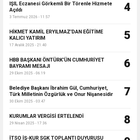
IŞIL Eczanesi Görkemli Bir Törenle Hizmete
4
Açıldı
3 Temmuz 2026 - 11:57
HİKMET KAMİL ERYILMAZ’DAN EĞİTİME
5
KALICI YATIRIM
17 Aralık 2025 - 21:40
HBB BAŞKANI ÖNTÜRK’ÜN CUMHURİYET
6
BAYRAMI MESAJI
29 Ekim 2025 - 06:19
Belediye Başkanı İbrahim Gül, Cumhuriyet,
7
Türk Milletinin Özgürlük ve Onur Nişanesidir
30 Ekim 2025 - 03:47
KURUMLAR VERGİSİ ERTELENDİ
8
29 Nisan 2025 - 17:36
İTSO İŞ-KUR SGK TOPLANTI DUYURUSU