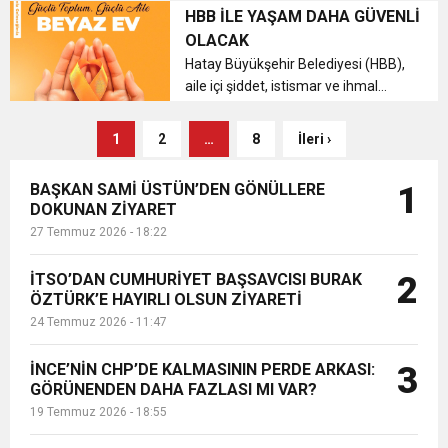
HBB İLE YAŞAM DAHA GÜVENLİ
OLACAK
Hatay Büyükşehir Belediyesi (HBB),
aile içi şiddet, istismar ve ihmal
mağduru bireylerin yanında olmak
amacıyla çok yönlü bir destek
1
2
…
8
İleri ›
projesini hayata geçiriyor....
BAŞKAN SAMİ ÜSTÜN’DEN GÖNÜLLERE
1
DOKUNAN ZİYARET
27 Temmuz 2026 - 18:22
İTSO’DAN CUMHURİYET BAŞSAVCISI BURAK
2
ÖZTÜRK’E HAYIRLI OLSUN ZİYARETİ
24 Temmuz 2026 - 11:47
İNCE’NİN CHP’DE KALMASININ PERDE ARKASI:
3
GÖRÜNENDEN DAHA FAZLASI MI VAR?
19 Temmuz 2026 - 18:55