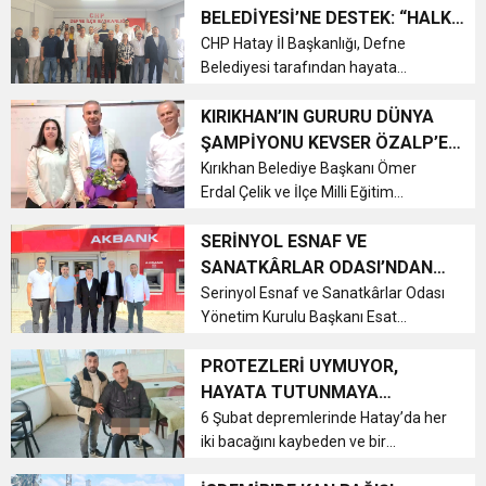
Kraliçesi) adlı romanından elde
BELEDİYESİ’NE DESTEK: “HALK
edilecek tüm geliri, depremde yetim
6:19
İÇİN ÜRETİLEN HİZMETLERİN
CHP Hatay İl Başkanlığı, Defne
HBB BAŞKANI ÖNTÜRK’ÜN
Cumhuriyet, Türk Milletinin Özgürlük
ve ök...
Belediyesi tarafından hayata
ENGELLENMESİNE İZİN
geçirilmek istenen Semt ve Taziye
VERMEYECEĞİZ”
17:36
KURUMLAR VERGİSİ ERTELENDİ
CUMHURİYET BAYRAMI MESAJI
Evi Projesi'ne yönelik eleştirilere
KIRIKHAN’IN GURURU DÜNYA
ve Onur Nişanesidir
ilişkin kapsamlı bir basın açıklaması
ŞAMPİYONU KEVSER ÖZALP’E
yaptı. İl Başkanı Mehmet Gönenç ...
ANLAMLI ZİYARET
Kırıkhan Belediye Başkanı Ömer
1:00
İTSO İŞ-KUR SGK TOPLANTI
Erdal Çelik ve İlçe Milli Eğitim
Müdürü Kemal Ceylan, Kırıkhan
21:40
Belediyespor’un Dünya Şampiyonu
SERİNYOL ESNAF VE
CEYLANDERE’DE BAŞKAN EMRAH
DUYURUSU
sporcusu Kevser Özalp’i okulunda
SANATKÂRLAR ODASI’NDAN
ziyaret ederek başarısını kutladı.
AKBANK İSTİKLAL ŞUBESİ’NE
Serinyol Esnaf ve Sanatkârlar Odası
18:22
BAŞKAN SAMİ ÜSTÜN’DEN
KARAÇAY’A SEVGİ SELİ
Genç s...
Yönetim Kurulu Başkanı Esat
ZİYARET
Hüseyinoğlu ve yönetim kurulu
üyeleri, Akbank İstiklal Şubesi
PROTEZLERİ UYMUYOR,
GÖNÜLLERE DOKUNAN ZİYARET
Müdürü Hasan Küçük'ü ziyaret etti.
HAYATA TUTUNMAYA
Görüşmede esnafın sorunları,
ÇALIŞIYOR
6 Şubat depremlerinde Hatay’da her
finansal d...
iki bacağını kaybeden ve bir
evladının acısını yaşayan