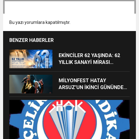
Bu yazı yorumlara kapatılmıştır.
BENZER HABERLER
EKİNCİLER 62 YAŞINDA: 62
YILLIK SANAYİ MİRASI
GELECEĞE TAŞINIYOR
MİLYONFEST HATAY
ARSUZ’UN İKİNCİ GÜNÜNDE
İMREN ÇAPANOĞLU SAHNE
ALACAK