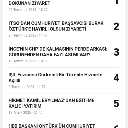
1
DOKUNAN ZİYARET
Türkiye’de denizcilik alanındaki
27 Temmuz 2026 - 18:22
gelişim, Kabotaj Kanunu ve
17:36
KURUMLAR VERGİSİ ERTELENDİ
CUMHURİYET BAYRAMI MESAJI
ve Onur Nişanesidir
İskenderun Körfezi’nin ö...
İTSO’DAN CUMHURİYET BAŞSAVCISI BURAK
2
1:00
ÖZTÜRK’E HAYIRLI OLSUN ZİYARETİ
İTSO İŞ-KUR SGK TOPLANTI
24 Temmuz 2026 - 11:47
21:40
CEYLANDERE’DE BAŞKAN EMRAH
DUYURUSU
İNCE’NİN CHP’DE KALMASININ PERDE ARKASI:
3
GÖRÜNENDEN DAHA FAZLASI MI VAR?
19 Temmuz 2026 - 18:55
18:22
BAŞKAN SAMİ ÜSTÜN’DEN
KARAÇAY’A SEVGİ SELİ
IŞIL Eczanesi Görkemli Bir Törenle Hizmete
4
Açıldı
GÖNÜLLERE DOKUNAN ZİYARET
3 Temmuz 2026 - 11:57
HİKMET KAMİL ERYILMAZ’DAN EĞİTİME
5
KALICI YATIRIM
17 Aralık 2025 - 21:40
HBB BAŞKANI ÖNTÜRK’ÜN CUMHURİYET