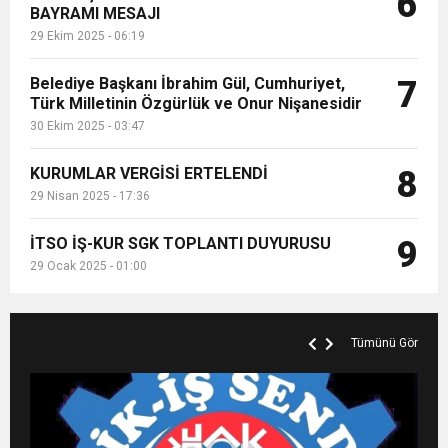
6
BAYRAMI MESAJI
29 Ekim 2025 - 06:19
Belediye Başkanı İbrahim Gül, Cumhuriyet,
7
Türk Milletinin Özgürlük ve Onur Nişanesidir
30 Ekim 2025 - 03:47
KURUMLAR VERGİSİ ERTELENDİ
8
29 Nisan 2025 - 17:36
İTSO İŞ-KUR SGK TOPLANTI DUYURUSU
9
29 Ocak 2025 - 01:00
Tümünü Gör