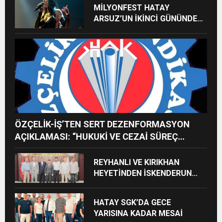
MİLYONFEST HATAY
ARSUZ’UN İKİNCİ GÜNÜNDE
İMREN ÇAPANOĞLU SAHNE
ALACAK
ÖZÇELİK-İŞ’TEN SERT DEZENFORMASYON
AÇIKLAMASI: “HUKUKİ VE CEZAİ SÜREÇ
BAŞLATILDI”
REYHANLI VE KIRIKHAN
HEYETİNDEN İSKENDERUN
CUMHURİYET
BAŞSAVCILIĞINA ZİYARET
HATAY SGK’DA GECE
YARISINA KADAR MESAİ