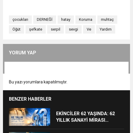
çocukları
DERNEĞİ
hatay
Koruma
muhtaç
Öğüt
şefkate
serpil
sevgi
Ve
Yardım
YORUM YAP
Bu yazı yorumlara kapatılmıştır.
BENZER HABERLER
EKİNCİLER 62 YAŞINDA: 62
YILLIK SANAYİ MİRASI
GELECEĞE TAŞINIYOR