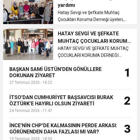
İlçesi’nde bulunan Cumhuriyet
yardımı
İlköğretim Okulu’na eğitim ve
6:19
Hatay Sevgi ve Şefkate Muhtaç
HBB BAŞKANI ÖNTÜRK’ÜN
Cumhuriyet, Türk Milletinin Özgürlük
kırtasiye des...
Çocukları Koruma Derneği üyeleri,
ihtiyaç sahibi ailelere gıda
17:36
KURUMLAR VERGİSİ ERTELENDİ
CUMHURİYET BAYRAMI MESAJI
yardımında bulundu....
HATAY SEVGİ VE ŞEFKATE
ve Onur Nişanesidir
MUHTAÇ ÇOCUKLARI KORUMA
DERNEĞİ GÜÇLERİNE GÜÇ
HATAY SEVGİ VE ŞEFKATE MUHTAÇ
1:00
İTSO İŞ-KUR SGK TOPLANTI
ÇOCUKLARI KORUMA DERNEĞİ
KATTILAR
GÜÇLERİNE GÜÇ KATTILAR Hatay
21:40
BAŞKAN SAMİ ÜSTÜN’DEN GÖNÜLLERE
1
sevgi ve şefkate muhtaç çocukları
CEYLANDERE’DE BAŞKAN EMRAH
DUYURUSU
DOKUNAN ZİYARET
koruma derneği üyeleri aralarına
27 Temmuz 2026 - 18:22
yeni katılan üyeler ile güçlerine güç
18:22
BAŞKAN SAMİ ÜSTÜN’DEN
KARAÇAY’A SEVGİ SELİ
kattılar...
İTSO’DAN CUMHURİYET BAŞSAVCISI BURAK
2
ÖZTÜRK’E HAYIRLI OLSUN ZİYARETİ
GÖNÜLLERE DOKUNAN ZİYARET
24 Temmuz 2026 - 11:47
İNCE’NİN CHP’DE KALMASININ PERDE ARKASI:
3
GÖRÜNENDEN DAHA FAZLASI MI VAR?
19 Temmuz 2026 - 18:55