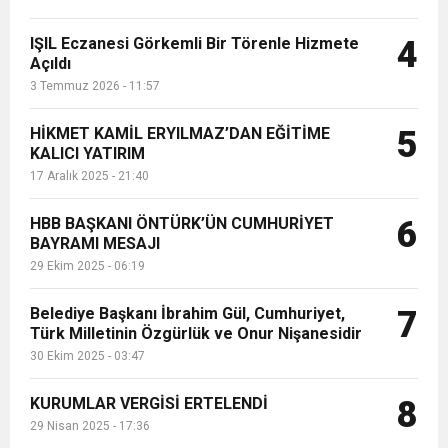
IŞIL Eczanesi Görkemli Bir Törenle Hizmete
4
Açıldı
3 Temmuz 2026 - 11:57
HİKMET KAMİL ERYILMAZ’DAN EĞİTİME
5
KALICI YATIRIM
17 Aralık 2025 - 21:40
HBB BAŞKANI ÖNTÜRK’ÜN CUMHURİYET
6
BAYRAMI MESAJI
29 Ekim 2025 - 06:19
Belediye Başkanı İbrahim Gül, Cumhuriyet,
7
Türk Milletinin Özgürlük ve Onur Nişanesidir
30 Ekim 2025 - 03:47
KURUMLAR VERGİSİ ERTELENDİ
8
29 Nisan 2025 - 17:36