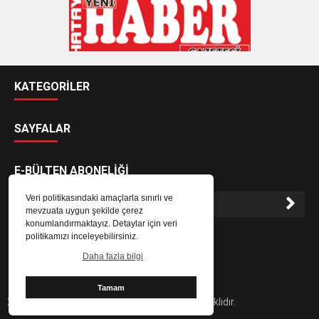
KATEGORİLER
SAYFALAR
E-BÜLTEN ABONELİĞİ
Veri politikasındaki amaçlarla sınırlı ve
mevzuata uygun şekilde çerez
konumlandırmaktayız. Detaylar için veri
E-Bülten aboneliği ile haberlere daha hızlı erişin.
politikamızı inceleyebilirsiniz.
Daha fazla bilgi
Tamam
2024 Hatay Yeni Haber Gazetesi - Her hakkı saklıdır.