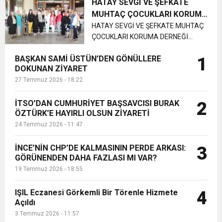
Yardımlaşma ve Dayanışma
HATAY SEVGİ VE ŞEFKATE
Derneği Başkanı Meryem Üs ve
MUHTAÇ ÇOCUKLARI KORUMA
yönetim kurulu üyeleri Fatoş Sahilli
DERNEĞİ GÜÇLERİNE GÜÇ
HATAY SEVGİ VE ŞEFKATE MUHTAÇ
Meral Akınalp yaklaşan ramazan
ÇOCUKLARI KORUMA DERNEĞİ
KATTILAR
bay...
GÜÇLERİNE GÜÇ KATTILAR Hatay
BAŞKAN SAMİ ÜSTÜN’DEN GÖNÜLLERE
1
sevgi ve şefkate muhtaç çocukları
DOKUNAN ZİYARET
koruma derneği üyeleri aralarına
27 Temmuz 2026 - 18:22
yeni katılan üyeler ile güçlerine güç
kattılar...
İTSO’DAN CUMHURİYET BAŞSAVCISI BURAK
2
ÖZTÜRK’E HAYIRLI OLSUN ZİYARETİ
24 Temmuz 2026 - 11:47
İNCE’NİN CHP’DE KALMASININ PERDE ARKASI:
3
GÖRÜNENDEN DAHA FAZLASI MI VAR?
19 Temmuz 2026 - 18:55
IŞIL Eczanesi Görkemli Bir Törenle Hizmete
4
Açıldı
3 Temmuz 2026 - 11:57