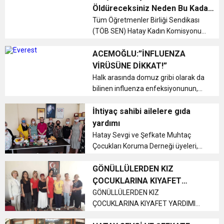
Defne’de çocuklara yönelik önemli
Öldüreceksiniz Neden Bu Kadar
bir sosyal yatırım daha hayata
17:36
Güzel İsimler Koydunuz ki
Tüm Öğretmenler Birliği Sendikası
KURUMLAR VERGİSİ ERTELENDİ
CUMHURİYET BAYRAMI MESAJI
ve Onur Nişanesidir
geçiyor....
(TÖB SEN) Hatay Kadın Komisyonu ,
Kızlarınıza?
Dünya Kız Çocukları Günü'nde basın
1:00
İTSO İŞ-KUR SGK TOPLANTI
açıklaması düzenledi....
ACEMOĞLU:”İNFLUENZA
VİRÜSÜNE DİKKAT!”
Halk arasında domuz gribi olarak da
21:40
CEYLANDERE’DE BAŞKAN EMRAH
DUYURUSU
bilinen influenza enfeksiyonunun,
özellikle küçük bebekler ve kronik
18:22
hastalığı olan çocuklarda ciddi sağlık
İhtiyaç sahibi ailelere gıda
BAŞKAN SAMİ ÜSTÜN’DEN
KARAÇAY’A SEVGİ SELİ
sorunlarına yol açabileceğini ifade
yardımı
eden İskenderun Palm...
Hatay Sevgi ve Şefkate Muhtaç
GÖNÜLLERE DOKUNAN ZİYARET
Çocukları Koruma Derneği üyeleri,
ihtiyaç sahibi ailelere gıda
yardımında bulundu....
GÖNÜLLÜLERDEN KIZ
ÇOCUKLARINA KIYAFET
YARDIMI
GÖNÜLLÜLERDEN KIZ
ÇOCUKLARINA KIYAFET YARDIMI
Hatay Asıl Gönüllüler Sosyal