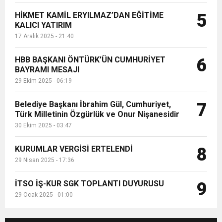
HİKMET KAMİL ERYILMAZ’DAN EĞİTİME
5
KALICI YATIRIM
17 Aralık 2025 - 21:40
HBB BAŞKANI ÖNTÜRK’ÜN CUMHURİYET
6
BAYRAMI MESAJI
29 Ekim 2025 - 06:19
Belediye Başkanı İbrahim Gül, Cumhuriyet,
7
Türk Milletinin Özgürlük ve Onur Nişanesidir
30 Ekim 2025 - 03:47
KURUMLAR VERGİSİ ERTELENDİ
8
29 Nisan 2025 - 17:36
İTSO İŞ-KUR SGK TOPLANTI DUYURUSU
9
29 Ocak 2025 - 01:00