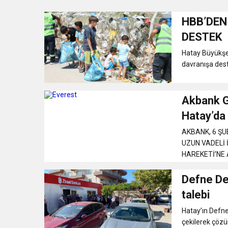
HBB’DEN
3:47
Belediye Başkanı İbrahim 
DESTEK
Hatay Büyükşeh
6:19
HBB BAŞKANI ÖNTÜRK’Ü
davranışa deste
17:36
KURUMLAR VERGİSİ E
Akbank Gü
Hatay’da
1:00
İTSO İŞ-KUR SGK
AKBANK, 6 Ş
UZUN VADELİ 
21:40
CEYLANDERE’DE BAŞKA
HAREKETİ’NE 
GENİŞLETEN...
Defne De
18:22
BAŞKAN SAMİ ÜSTÜN’
talebi
Hatay’ın Defne
çekilerek çöz