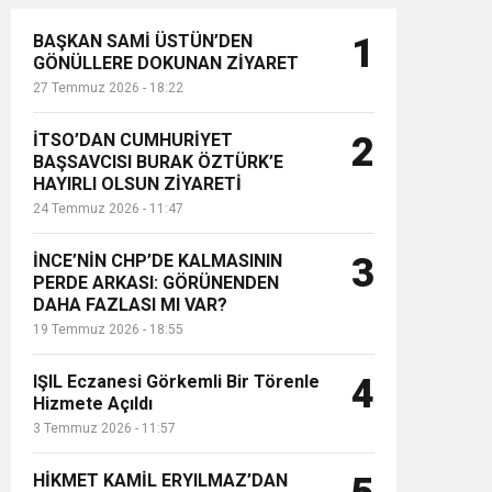
BAŞKAN SAMİ ÜSTÜN’DEN
1
GÖNÜLLERE DOKUNAN ZİYARET
27 Temmuz 2026 - 18:22
İTSO’DAN CUMHURİYET
2
BAŞSAVCISI BURAK ÖZTÜRK’E
HAYIRLI OLSUN ZİYARETİ
24 Temmuz 2026 - 11:47
İNCE’NİN CHP’DE KALMASININ
3
PERDE ARKASI: GÖRÜNENDEN
DAHA FAZLASI MI VAR?
19 Temmuz 2026 - 18:55
IŞIL Eczanesi Görkemli Bir Törenle
4
Hizmete Açıldı
3 Temmuz 2026 - 11:57
HİKMET KAMİL ERYILMAZ’DAN