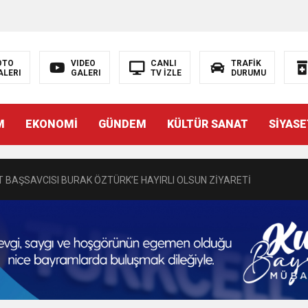
OTO
VIDEO
CANLI
TRAFİK
ALERI
GALERI
TV İZLE
DURUMU
N EMRAH KARAÇAY’A SEVGİ SELİ
M
EKONOMİ
GÜNDEM
KÜLTÜR SANAT
SİYASE
DEN GÖNÜLLERE DOKUNAN ZİYARET
 BAŞSAVCISI BURAK ÖZTÜRK’E HAYIRLI OLSUN ZİYARETİ
MASININ PERDE ARKASI: GÖRÜNENDEN DAHA FAZLASI MI VAR?
Bir Törenle Hizmete Açıldı
Z’DAN EĞİTİME KALICI YATIRIM