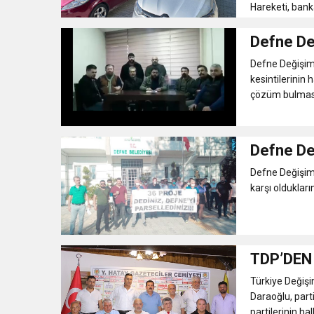
Hareketi, bank
Defne De
Defne Değişim
kesintilerinin h
çözüm bulması g
Defne De
Defne Değişim 
karşı olduklarını
TDP’DEN
Türkiye Değişi
Daraoğlu, parti
partilerinin hal