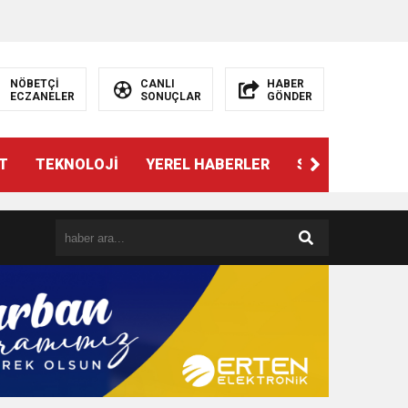
NÖBETÇİ
CANLI
HABER
ECZANELER
SONUÇLAR
GÖNDER
T
TEKNOLOJİ
YEREL HABERLER
SPOR