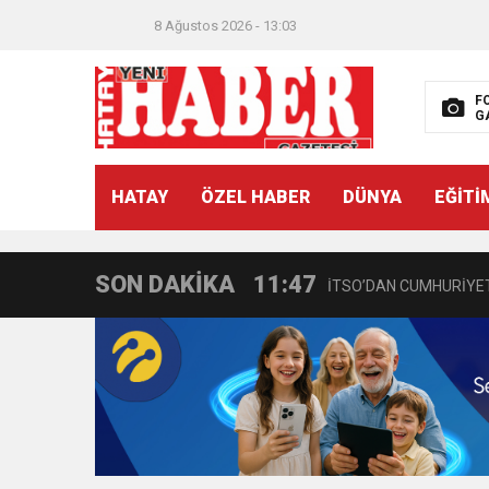
8 Ağustos 2026 - 13:03
F
G
21:40
CEYLANDERE’DE BAŞKA
HATAY
ÖZEL HABER
DÜNYA
EĞİTİ
18:22
BAŞKAN SAMİ ÜSTÜN’
SON DAKİKA
11:47
İTSO’DAN CUMHURİYET
18:55
İNCE’NİN CHP’DE KAL
11:57
IŞIL Eczanesi Görkemli 
21:40
HİKMET KAMİL ERYILMA