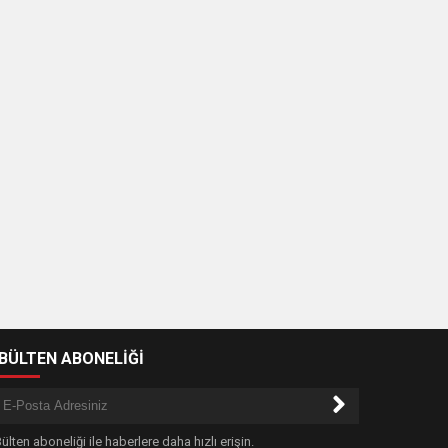
-BÜLTEN ABONELİĞİ
ülten aboneliği ile haberlere daha hızlı erişin.