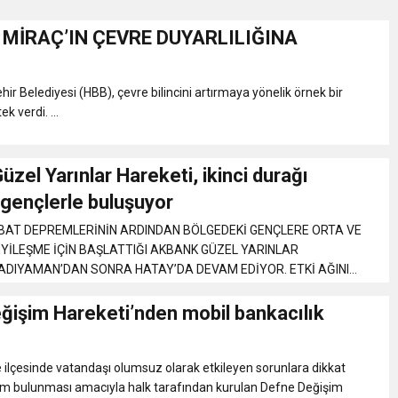
 MİRAÇ’IN ÇEVRE DUYARLILIĞINA
Gül, Cumhuriyet, Türk Milletinin Özgürlük ve Onur Nişanesidir
ir Belediyesi (HBB), çevre bilincini artırmaya yönelik örnek bir
N CUMHURİYET BAYRAMI MESAJI
k verdi. ...
RTELENDİ
zel Yarınlar Hareketi, ikinci durağı
 gençlerle buluşuyor
 TOPLANTI DUYURUSU
UBAT DEPREMLERİNİN ARDINDAN BÖLGEDEKİ GENÇLERE ORTA VE
İYİLEŞME İÇİN BAŞLATTIĞI AKBANK GÜZEL YARINLAR
N EMRAH KARAÇAY’A SEVGİ SELİ
ADIYAMAN’DAN SONRA HATAY’DA DEVAM EDİYOR. ETKİ AĞINI
ğişim Hareketi’nden mobil bankacılık
DEN GÖNÜLLERE DOKUNAN ZİYARET
 ilçesinde vatandaşı olumsuz olarak etkileyen sorunlara dikkat
üm bulunması amacıyla halk tarafından kurulan Defne Değişim