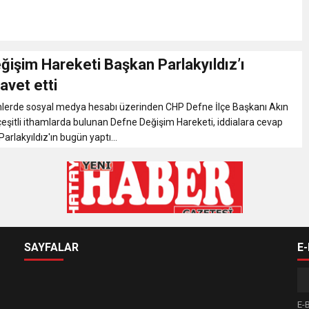
ğişim Hareketi Başkan Parlakyıldız’ı
davet etti
nlerde sosyal medya hesabı üzerinden CHP Defne İlçe Başkanı Akın
 çeşitli ithamlarda bulunan Defne Değişim Hareketi, iddialara cevap
arlakyıldız'ın bugün yaptı...
SAYFALAR
E
E-B