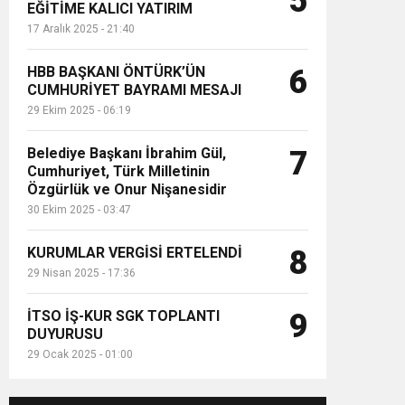
5
EĞİTİME KALICI YATIRIM
17 Aralık 2025 - 21:40
HBB BAŞKANI ÖNTÜRK’ÜN
6
CUMHURİYET BAYRAMI MESAJI
29 Ekim 2025 - 06:19
Belediye Başkanı İbrahim Gül,
7
Cumhuriyet, Türk Milletinin
Özgürlük ve Onur Nişanesidir
30 Ekim 2025 - 03:47
KURUMLAR VERGİSİ ERTELENDİ
8
29 Nisan 2025 - 17:36
İTSO İŞ-KUR SGK TOPLANTI
9
DUYURUSU
29 Ocak 2025 - 01:00