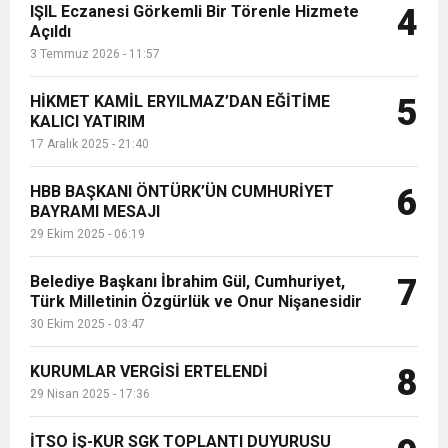
IŞIL Eczanesi Görkemli Bir Törenle Hizmete
4
Açıldı
3 Temmuz 2026 - 11:57
HİKMET KAMİL ERYILMAZ’DAN EĞİTİME
5
KALICI YATIRIM
17 Aralık 2025 - 21:40
HBB BAŞKANI ÖNTÜRK’ÜN CUMHURİYET
6
BAYRAMI MESAJI
29 Ekim 2025 - 06:19
Belediye Başkanı İbrahim Gül, Cumhuriyet,
7
Türk Milletinin Özgürlük ve Onur Nişanesidir
30 Ekim 2025 - 03:47
KURUMLAR VERGİSİ ERTELENDİ
8
29 Nisan 2025 - 17:36
İTSO İŞ-KUR SGK TOPLANTI DUYURUSU