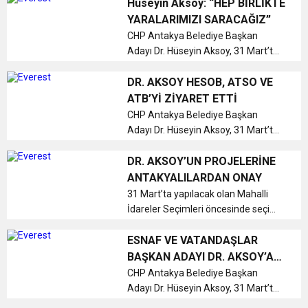
Antakya Belediye Başkan Adayı
Hüseyin Aksoy: “HEP BİRLİKTE
olarak çalışmalarını sürdüren Cemil
YARALARIMIZI SARACAĞIZ”
Akkoçak, mülteci meselesini her ...
CHP Antakya Belediye Başkan
Adayı Dr. Hüseyin Aksoy, 31 Mart’ta
yapılacak olan yerel seçimler
öncesinde seçim çalışmalarını
DR. AKSOY HESOB, ATSO VE
dinlenmeden sürdürmeye devam
ATB’Yİ ZİYARET ETTİ
ediyor....
CHP Antakya Belediye Başkan
Adayı Dr. Hüseyin Aksoy, 31 Mart’ta
yapılacak olan yerel seçimler
öncesinde Antakya’nın önde gelen
DR. AKSOY’UN PROJELERİNE
esnaf, çiftçi ve iş dünyasının bağlı
ANTAKYALILARDAN ONAY
bulunduğu Sivil Toplum
31 Mart’ta yapılacak olan Mahalli
Kuruluşlarınd...
İdareler Seçimleri öncesinde seçim
çalışmalarını sürdüren CHP Antakya
Belediye Başkan Adayı Dr. Hüseyin
ESNAF VE VATANDAŞLAR
Aksoy’un açıkladığı projeleri
BAŞKAN ADAYI DR. AKSOY’A
vatandaşlar alkışlarla onaylayar...
GÜVENİYOR
CHP Antakya Belediye Başkan
Adayı Dr. Hüseyin Aksoy, 31 Mart’ta
yapılacak olan Mahalli İdareler