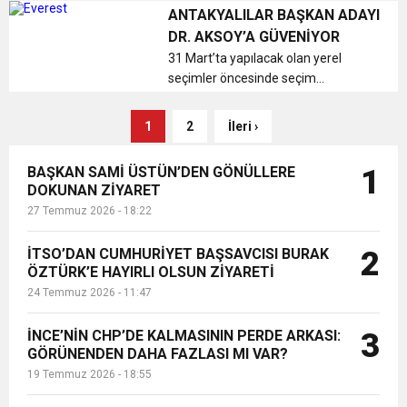
Seçimleri öncesinde seçim
ANTAKYALILAR BAŞKAN ADAYI
çalışmalarını beraberinde bulunan
DR. AKSOY’A GÜVENİYOR
belediye meclis üyesi adayları ile
31 Mart’ta yapılacak olan yerel
sürdürmey...
seçimler öncesinde seçim
çalışmalarını sürdüren CHP Antakya
Belediye Başkan Adayı Dr. Hüseyin
1
2
İleri ›
Aksoy, gitti her yerde Antakyalı
hemşerilerinden olumlu yönde
BAŞKAN SAMİ ÜSTÜN’DEN GÖNÜLLERE
1
eleştiriler ...
DOKUNAN ZİYARET
27 Temmuz 2026 - 18:22
İTSO’DAN CUMHURİYET BAŞSAVCISI BURAK
2
ÖZTÜRK’E HAYIRLI OLSUN ZİYARETİ
24 Temmuz 2026 - 11:47
İNCE’NİN CHP’DE KALMASININ PERDE ARKASI:
3
GÖRÜNENDEN DAHA FAZLASI MI VAR?
19 Temmuz 2026 - 18:55