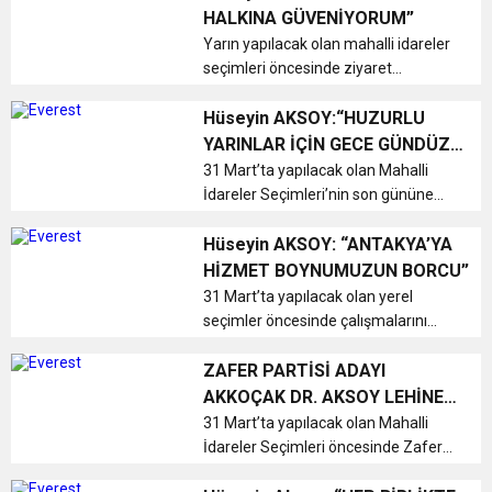
HALKINA GÜVENİYORUM”
Yarın yapılacak olan mahalli idareler
GÖNÜLLERE DOKUNAN ZİYARET
seçimleri öncesinde ziyaret
programlarının sonuncusunu
gerçekleştiren CHP Antakya
Hüseyin AKSOY:“HUZURLU
Belediye Başkan Adayı Dr. Hüseyin
YARINLAR İÇİN GECE GÜNDÜZ
Aksoy, “Allah’ın izni,
ÇALIŞACAĞIZ”
31 Mart’ta yapılacak olan Mahalli
vatandaşlarımızın tevec...
İdareler Seçimleri’nin son gününe
kadar durmadan, yorulmadan,
bıkmadan ve usanmadan seçim
Hüseyin AKSOY: “ANTAKYA’YA
çalışmalarını sürdüren CHP Antakya
HİZMET BOYNUMUZUN BORCU”
Belediye Başkan Adayı Dr. Hüseyin
31 Mart’ta yapılacak olan yerel
Aksoy, ...
seçimler öncesinde çalışmalarını
esnaf ve vatandaş ziyaretleriyle
sürdüren CHP Antakya Belediye
ZAFER PARTİSİ ADAYI
Başkan Adayı Dr. Hüseyin Aksoy, “6
AKKOÇAK DR. AKSOY LEHİNE
Şubat depreminin üzerinden 14 ay
ÇEKİLDİ
31 Mart’ta yapılacak olan Mahalli
geçm...
İdareler Seçimleri öncesinde Zafer
Partisi Genel Merkezi tarafından