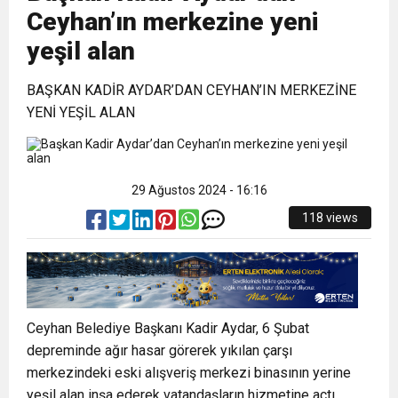
Ceyhan’ın merkezine yeni
17:36
KURUMLAR VERGİSİ ERTELENDİ
CUMHURİYET BAYRAMI MESAJI
ve Onur Nişanesidir
yeşil alan
1:00
BAŞKAN KADİR AYDAR’DAN CEYHAN’IN MERKEZİNE
İTSO İŞ-KUR SGK TOPLANTI
YENİ YEŞİL ALAN
21:40
CEYLANDERE’DE BAŞKAN EMRAH
DUYURUSU
29 Ağustos 2024 - 16:16
18:22
BAŞKAN SAMİ ÜSTÜN’DEN
KARAÇAY’A SEVGİ SELİ
118 views
GÖNÜLLERE DOKUNAN ZİYARET
Ceyhan Belediye Başkanı Kadir Aydar, 6 Şubat
depreminde ağır hasar görerek yıkılan çarşı
merkezindeki eski alışveriş merkezi binasının yerine
yeşil alan inşa ederek vatandaşların hizmetine açtı.