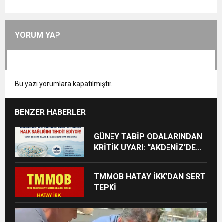
YORUM YAP
Bu yazı yorumlara kapatılmıştır.
BENZER HABERLER
GÜNEY TABİP ODALARINDAN
KRİTİK UYARI: “AKDENİZ’DE
MİKROPLASTİK KRİZİ HALK
SAĞLIĞINI TEHDİT EDİYOR”
TMMOB HATAY İKK’DAN SERT
TEPKİ