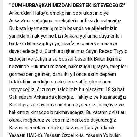
“CUMHURBAŞKANIMIZDAN DESTEK İSTEYECEĞİZ”
Ankara’dan Hatay’a emekçinin sesi ulaşsın diye
Ankara’nın soğuğunu emekçilerin nefesiyle ısıtacağız.
Bu kışta kıyamette işimizin başında ve ailelerimizin
yanında olmak yerine bizi Ankara yollarına düşürenleri
bir kez daha sağduyuya, insafa, vicdana ve masaya
davet edeceğiz. Cumhurbaşkanımız Sayın Recep Tayyip
Erdoğan ve Çalışma ve Sosyal Güvenlik Bakanlığımız
nezdinde Hükümetimizden, haksızlığa uğrayan, talepleri
görmezden gelinen, daha iki yıl önce asrın deprem
felaketinin vurduğu emekçilere sahip çıkmalarını
isteyeceğiz. Arzumuz, talebimiz bu olacaktır. 18 Şubat
Salı sabahı Ankara’da olacağız. Haklıyız ve kazanacağız.
Kararlıyız ve davamızdan dönmeyeceğiz. İnançlıyız ve
hakkımızı kimsede bırakmayacağız. Bu vatanın evlatları
olarak mağduruz ve sesimizi herkese duyuracağız.
Kazanan emek ve emekçi, kazanan Türkiye olacak.
Yaşasın HAK-İŞ, Yaşasın Özçelik-İş, Yaşasın Yolbulan