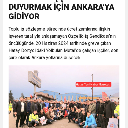
DUYURMAK İÇİN ANKARA’YA
6:19
HBB BAŞKANI ÖNTÜRK’ÜN
Cumhuriyet, Türk Milletinin Özgürlük
GİDİYOR
17:36
Toplu iş sözleşme sürecinde ücret zamlarına ilişkin
KURUMLAR VERGİSİ ERTELENDİ
CUMHURİYET BAYRAMI MESAJI
ve Onur Nişanesidir
işveren tarafıyla anlaşamayan Özçelik-İş Sendikası’nın
öncülüğünde, 20 Haziran 2024 tarihinde greve çıkan
1:00
İTSO İŞ-KUR SGK TOPLANTI
Hatay Dörtyol’daki Yolbulan Metal’de çalışan işçiler, son
çare olarak Ankara yollarına düşecek.
21:40
CEYLANDERE’DE BAŞKAN EMRAH
DUYURUSU
18:22
BAŞKAN SAMİ ÜSTÜN’DEN
KARAÇAY’A SEVGİ SELİ
GÖNÜLLERE DOKUNAN ZİYARET