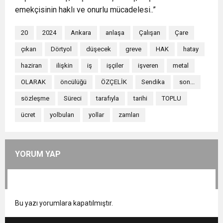
emekçisinin haklı ve onurlu mücadelesi..”
20
2024
Ankara
anlaşa
Çalışan
Çare
çıkan
Dörtyol
düşecek
greve
HAK
hatay
haziran
ilişkin
iş
işçiler
işveren
metal
OLARAK
öncülüğü
ÖZÇELİK
Sendika
son...
sözleşme
Süreci
tarafıyla
tarihi
TOPLU
ücret
yolbulan
yollar
zamları
YORUM YAP
Bu yazı yorumlara kapatılmıştır.