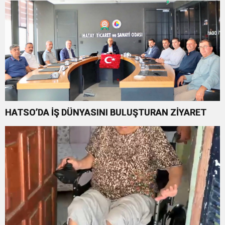
HATSO’DA İŞ DÜNYASINI BULUŞTURAN ZİYARET