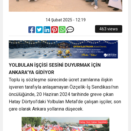
14 Şubat 2025 - 12:19
463 views
YOLBULAN İŞÇİSİ SESİNİ DUYURMAK İÇİN
ANKARA’YA GİDİYOR
Toplu iş sözleşme sürecinde ücret zamlarına ilişkin
işveren tarafıyla anlaşamayan Özçelik-İş Sendikası’nın
öncülüğünde, 20 Haziran 2024 tarihinde greve çıkan
Hatay Dörtyol’daki Yolbulan Metal’de çalışan işçiler, son
çare olarak Ankara yollarına düşecek.