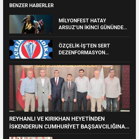
BENZER HABERLER
MİLYONFEST HATAY
ARSUZ’UN İKİNCİ GÜNÜNDE
İMREN ÇAPANOĞLU SAHNE
ALACAK
ÖZÇELİK-İŞ’TEN SERT
DEZENFORMASYON
AÇIKLAMASI: “HUKUKİ VE
CEZAİ SÜREÇ BAŞLATILDI”
REYHANLI VE KIRIKHAN HEYETİNDEN
İSKENDERUN CUMHURİYET BAŞSAVCILIĞINA
ZİYARET