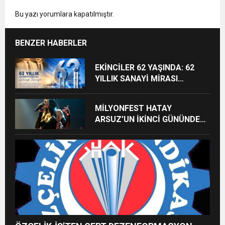
Bu yazı yorumlara kapatılmıştır.
BENZER HABERLER
EKİNCİLER 62 YAŞINDA: 62
YILLIK SANAYİ MİRASI
GELECEĞE TAŞINIYOR
MİLYONFEST HATAY
ARSUZ’UN İKİNCİ GÜNÜNDE
İMREN ÇAPANOĞLU SAHNE
ALACAK