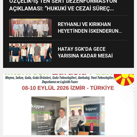
ÖZÇELİK-İŞ’TEN SERT DEZENFORMASYON
AÇIKLAMASI: “HUKUKİ VE CEZAİ SÜREÇ
BAŞLATILDI”
REYHANLI VE KIRIKHAN
HEYETİNDEN İSKENDERUN
CUMHURİYET
BAŞSAVCILIĞINA ZİYARET
HATAY SGK’DA GECE
YARISINA KADAR MESAİ