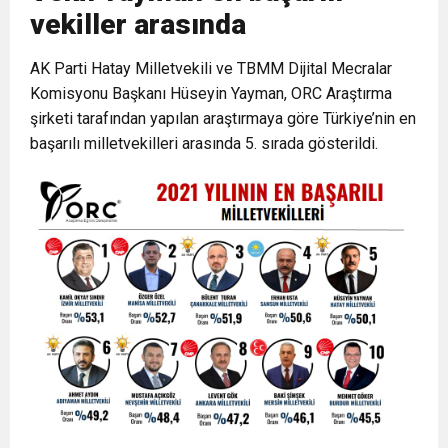
vekiller arasında
6:19
HBB BAŞKANI ÖNTÜRK’ÜN
Cumhuriyet, Türk Milletinin Özgürlük
AK Parti Hatay Milletvekili ve TBMM Dijital Mecralar
Komisyonu Başkanı Hüseyin Yayman, ORC Araştırma
17:36
KURUMLAR VERGİSİ ERTELENDİ
CUMHURİYET BAYRAMI MESAJI
ve Onur Nişanesidir
şirketi tarafından yapılan araştırmaya göre Türkiye’nin en
başarılı milletvekilleri arasında 5. sırada gösterildi.
1:00
İTSO İŞ-KUR SGK TOPLANTI
21:40
CEYLANDERE’DE BAŞKAN EMRAH
DUYURUSU
18:22
BAŞKAN SAMİ ÜSTÜN’DEN
KARAÇAY’A SEVGİ SELİ
GÖNÜLLERE DOKUNAN ZİYARET