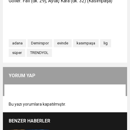
Goller: Fall (dk. 29), Aytaç Kara (dk. 32) (Kasımpaşa)
adana
Demirspor
evinde
kasımpaşa
lig
süper
TRENDYOL
YORUM YAP
Bu yazı yorumlara kapatılmıştır.
BENZER HABERLER