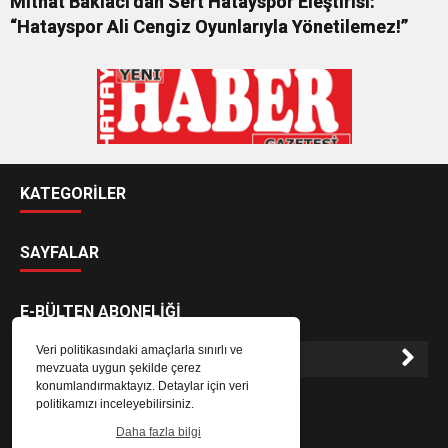
Mithat Baklacı’dan Sert Hatayspor Eleştirisi:
“Hatayspor Ali Cengiz Oyunlarıyla Yönetilemez!”
KATEGORİLER
SAYFALAR
E-BÜLTEN ABONELİĞİ
Veri politikasındaki amaçlarla sınırlı ve
mevzuata uygun şekilde çerez
konumlandırmaktayız. Detaylar için veri
E-Bülten aboneliği ile haberlere daha hızlı erişin.
politikamızı inceleyebilirsiniz.
Daha fazla bilgi