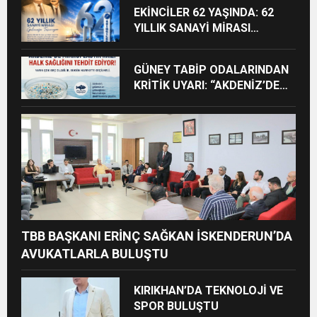
EKİNCİLER 62 YAŞINDA: 62
YILLIK SANAYİ MİRASI
GELECEĞE TAŞINIYOR
GÜNEY TABİP ODALARINDAN
KRİTİK UYARI: “AKDENİZ’DE
MİKROPLASTİK KRİZİ HALK
SAĞLIĞINI TEHDİT EDİYOR”
TBB BAŞKANI ERİNÇ SAĞKAN İSKENDERUN’DA
AVUKATLARLA BULUŞTU
KIRIKHAN’DA TEKNOLOJİ VE
SPOR BULUŞTU