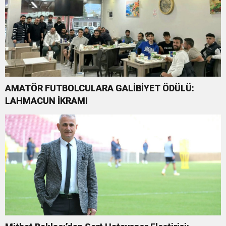
AMATÖR FUTBOLCULARA GALİBİYET ÖDÜLÜ:
LAHMACUN İKRAMI