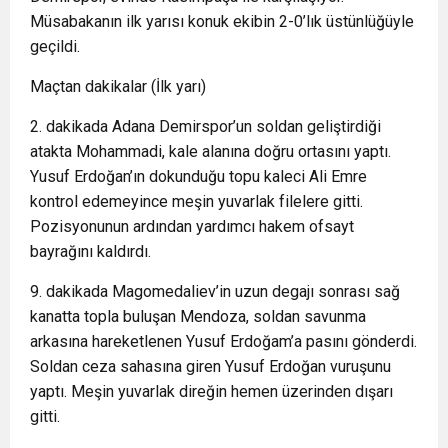
Müsabakanın ilk yarısı konuk ekibin 2-0’lık üstünlüğüyle
geçildi.
Maçtan dakikalar (İlk yarı)
2. dakikada Adana Demirspor’un soldan geliştirdiği
atakta Mohammadi, kale alanına doğru ortasını yaptı.
Yusuf Erdoğan’ın dokunduğu topu kaleci Ali Emre
kontrol edemeyince meşin yuvarlak filelere gitti.
Pozisyonunun ardından yardımcı hakem ofsayt
bayrağını kaldırdı.
9. dakikada Magomedaliev’in uzun degajı sonrası sağ
kanatta topla buluşan Mendoza, soldan savunma
arkasına hareketlenen Yusuf Erdoğam’a pasını gönderdi.
Soldan ceza sahasına giren Yusuf Erdoğan vuruşunu
yaptı. Meşin yuvarlak direğin hemen üzerinden dışarı
gitti.