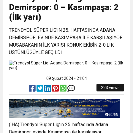
Demirspor: 0 – Kasımpaşa: 2
(İlk yarı)
TRENDYOL SÜPER LİG’İN 25. HAFTASINDA ADANA
DEMİRSPOR, EVİNDE KASIMPAŞA İLE KARŞILAŞIYOR.
MÜSABAKANIN İLK YARISI KONUK EKİBİN 2-0’LIK
ÜSTÜNLÜĞÜYLE GEÇİLDİ.
09 Şubat 2024 - 21:04
223 views
(İHA) Trendyol Süper Lig’in 25. haftasında Adana
Demirspor, evinde Kasımpaşa ile karşılaşıyor.