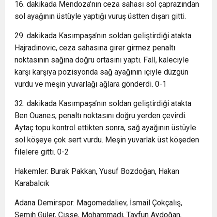
16. dakikada Mendoza’nın ceza sahası sol çaprazından
sol ayağının üstüyle yaptığı vuruş üstten dışarı gitti.
29. dakikada Kasımpaşa’nın soldan geliştirdiği atakta
Hajradinovic, ceza sahasına girer girmez penaltı
noktasının sağına doğru ortasını yaptı. Fall, kaleciyle
karşı karşıya pozisyonda sağ ayağının içiyle düzgün
vurdu ve meşin yuvarlağı ağlara gönderdi. 0-1
32. dakikada Kasımpaşa’nın soldan geliştirdiği atakta
Ben Ouanes, penaltı noktasını doğru yerden çevirdi.
Aytaç topu kontrol ettikten sonra, sağ ayağının üstüyle
sol köşeye çok sert vurdu. Meşin yuvarlak üst köşeden
filelere gitti. 0-2
Hakemler: Burak Pakkan, Yusuf Bozdoğan, Hakan
Karabalcık
Adana Demirspor: Magomedaliev, İsmail Çokçalış,
Semih Güler, Cisse, Mohammadi, Tayfun Aydoğan,