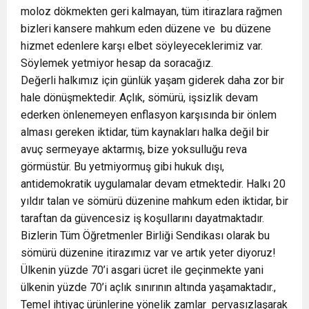
moloz dökmekten geri kalmayan, tüm itirazlara rağmen
bizleri kansere mahkum eden düzene ve bu düzene
hizmet edenlere karşı elbet söyleyeceklerimiz var.
Söylemek yetmiyor hesap da soracağız.
Değerli halkımız için günlük yaşam giderek daha zor bir
hale dönüşmektedir. Açlık, sömürü, işsizlik devam
ederken önlenemeyen enflasyon karşısında bir önlem
alması gereken iktidar, tüm kaynakları halka değil bir
avuç sermeyaye aktarmış, bize yoksulluğu reva
görmüstür. Bu yetmiyormuş gibi hukuk dışı,
antidemokratik uygulamalar devam etmektedir. Halkı 20
yıldır talan ve sömürü düzenine mahkum eden iktidar, bir
taraftan da güvencesiz iş koşullarını dayatmaktadır.
Bizlerin Tüm Öğretmenler Birliği Sendikası olarak bu
sömürü düzenine itirazımız var ve artık yeter diyoruz!
Ülkenin yüzde 70’i asgari ücret ile geçinmekte yani
ülkenin yüzde 70’i açlık sınırının altında yaşamaktadır.,
Temel ihtiyaç ürünlerine yönelik zamlar pervasızlaşarak