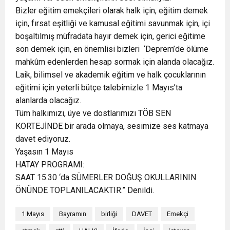
Bizler eğitim emekçileri olarak halk için, eğitim demek
için, fırsat eşitliği ve kamusal eğitimi savunmak için, içi
boşaltılmış müfradata hayır demek için, gerici eğitime
son demek için, en önemlisi bizleri ‘Deprem’de ölüme
mahkûm edenlerden hesap sormak için alanda olacağız.
Laik, bilimsel ve akademik eğitim ve halk çocuklarının
eğitimi için yeterli bütçe talebimizle 1 Mayıs’ta
alanlarda olacağız.
Tüm halkımızı, üye ve dostlarımızı TÖB SEN
KORTEJİNDE bir arada olmaya, sesimize ses katmaya
davet ediyoruz.
Yaşasın 1 Mayıs
HATAY PROGRAMI:
SAAT 15.30 ‘da SÜMERLER DOĞUŞ OKULLARININ
ÖNÜNDE TOPLANILACAKTIR.” Denildi.
1 Mayıs
Bayramın
birliği
DAVET
Emekçi