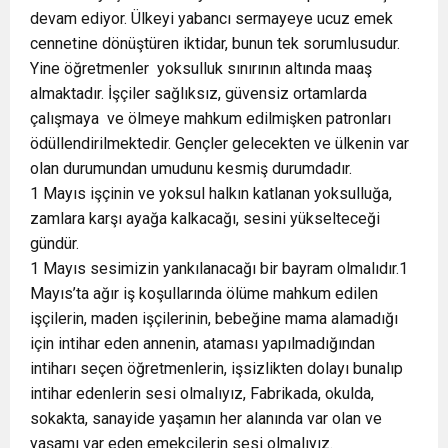
devam ediyor. Ülkeyi yabancı sermayeye ucuz emek
cennetine dönüştüren iktidar, bunun tek sorumlusudur.
Yine öğretmenler yoksulluk sınırının altında maaş
almaktadır. İşçiler sağlıksız, güvensiz ortamlarda
çalışmaya ve ölmeye mahkum edilmişken patronları
ödüllendirilmektedir. Gençler gelecekten ve ülkenin var
olan durumundan umudunu kesmiş durumdadır.
1 Mayıs işçinin ve yoksul halkın katlanan yoksulluğa,
zamlara karşı ayağa kalkacağı, sesini yükselteceği
gündür.
1 Mayıs sesimizin yankılanacağı bir bayram olmalıdır.1
Mayıs’ta ağır iş koşullarında ölüme mahkum edilen
işçilerin, maden işçilerinin, bebeğine mama alamadığı
için intihar eden annenin, ataması yapılmadığından
intiharı seçen öğretmenlerin, işsizlikten dolayı bunalıp
intihar edenlerin sesi olmalıyız, Fabrikada, okulda,
sokakta, sanayide yaşamın her alanında var olan ve
yaşamı var eden emekçilerin sesi olmalıyız.