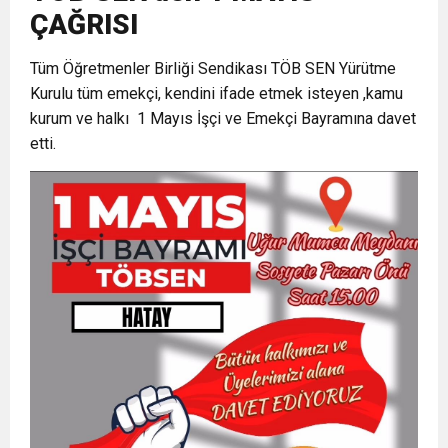
ÇAĞRISI
6:19
HBB BAŞKANI ÖNTÜRK’ÜN
Cumhuriyet, Türk Milletinin Özgürlük
Tüm Öğretmenler Birliği Sendikası TÖB SEN Yürütme
Kurulu tüm emekçi, kendini ifade etmek isteyen ,kamu
17:36
KURUMLAR VERGİSİ ERTELENDİ
CUMHURİYET BAYRAMI MESAJI
ve Onur Nişanesidir
kurum ve halkı 1 Mayıs İşçi ve Emekçi Bayramına davet
etti.
1:00
İTSO İŞ-KUR SGK TOPLANTI
21:40
CEYLANDERE’DE BAŞKAN EMRAH
DUYURUSU
18:22
BAŞKAN SAMİ ÜSTÜN’DEN
KARAÇAY’A SEVGİ SELİ
GÖNÜLLERE DOKUNAN ZİYARET