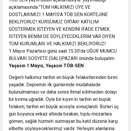
açıklamasında:”TÜM HALKIMIZI ÜYE VE
DOSTLARIMIZI 1 MAYIS’A TÖB SEN KORTEJİNE
BEKLİYORUZ! KÜRSÜMÜZ ORTAK! KATILIM
GÖSTERMEK İSTEYEN VE KENDİNİ İFADE ETMEK
İSTEYEN BENİM DE SÖYLEYECEKLERİM VAR DİYEN
TÜM KURUMLARI VE HALKIMIZI BEKLİYORUZ!
1 Mayıs Pazartesi günü saat 15.30’da UĞUR MUMCU
BULVARI SOSYETE (SALI)PAZARI önünde buluşalım.
Yaşasın 1 Mayıs, Yaşasın TÖB-SEN
Değerli halkımız tarihin en büyük felaketlerinden birini
yaşadık. Depremin ilk günlerinde müdahalede
bulunulmaması ve daha sonra ihmal edilmeden dolayı
bir kırıma uğradık. Öyle bir kıyım ki tarihin en büyük
felaketi, tarihin en büyük acısıyla sonuçlandı. Bizleri üç
gün boyunca enkaz altında bırakan, toplu mezarlara
gömen, sağlık hizmeti sunmayan bu katil düzene karşı
elbette söyleyeceklerimiz vardır. Yerleşim alanlarına