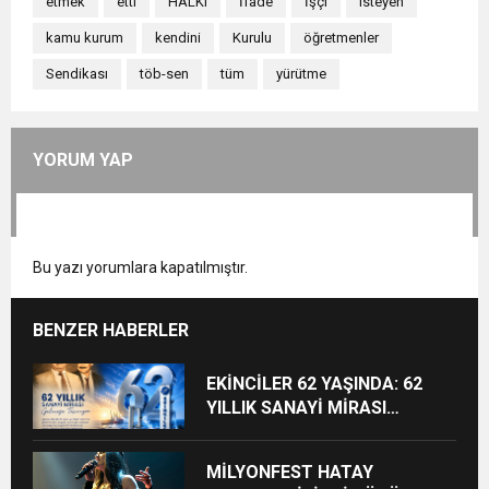
etmek
etti
HALKI
İfade
İşçi
isteyen
kamu kurum
kendini
Kurulu
öğretmenler
Sendikası
töb-sen
tüm
yürütme
YORUM YAP
Bu yazı yorumlara kapatılmıştır.
BENZER HABERLER
EKİNCİLER 62 YAŞINDA: 62
YILLIK SANAYİ MİRASI
GELECEĞE TAŞINIYOR
MİLYONFEST HATAY