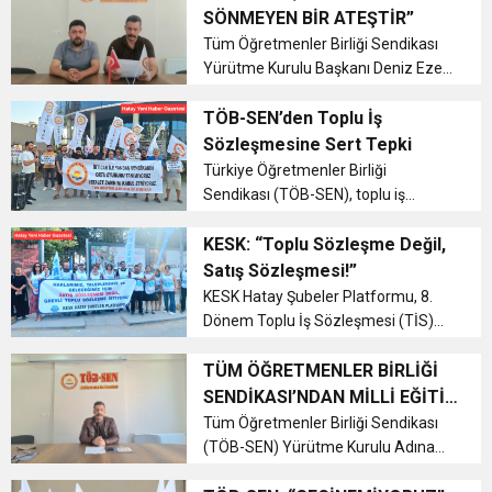
basın açıklaması yaptı. İHD Hatay
SÖNMEYEN BİR ATEŞTİR”
Şubesi Yürütme Kurulu Üyesi Ni...
17:36
Tüm Öğretmenler Birliği Sendikası
KURUMLAR VERGİSİ ERTELENDİ
CUMHURİYET BAYRAMI MESAJI
ve Onur Nişanesidir
Yürütme Kurulu Başkanı Deniz Ezer,
2 Temmuz 1993 Sivas Madımak
1:00
İTSO İŞ-KUR SGK TOPLANTI
Katliamı'nın 33. yıl dönümünde
TÖB-SEN’den Toplu İş
yaptığı açıklamada, yaşananların
Sözleşmesine Sert Tepki
unutulmaması gerektiğini
Türkiye Öğretmenler Birliği
21:40
CEYLANDERE’DE BAŞKAN EMRAH
DUYURUSU
vurgulayarak a...
Sendikası (TÖB-SEN), toplu iş
sözleşmesi sürecine ilişkin sert
18:22
açıklamalarda bulundu. Yürütme
KESK: “Toplu Sözleşme Değil,
BAŞKAN SAMİ ÜSTÜN’DEN
KARAÇAY’A SEVGİ SELİ
Kurulu Başkanı Deniz Ezer
Satış Sözleşmesi!”
tarafından okunan basın
KESK Hatay Şubeler Platformu, 8.
GÖNÜLLERE DOKUNAN ZİYARET
açıklamasında, iktidarın sun...
Dönem Toplu İş Sözleşmesi (TİS)
taleplerini 25 Temmuz Cuma günü
saat 17.30’da Necmi Asfuroğlu
TÜM ÖĞRETMENLER BİRLİĞİ
Anadolu Lisesi önünde yaptığı basın
SENDİKASI’NDAN MİLLİ EĞİTİM
açıklamasıyla kamuoyuna duyurdu.
BAKANI’NA AÇIK MEKTUP
Tüm Öğretmenler Birliği Sendikası
Bas...
(TÖB-SEN) Yürütme Kurulu Adına
Yürütme Kurulu Başkanı Deniz EZER