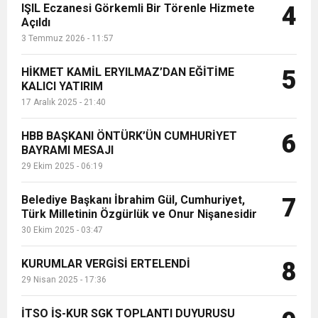
IŞIL Eczanesi Görkemli Bir Törenle Hizmete
4
Açıldı
3 Temmuz 2026 - 11:57
HİKMET KAMİL ERYILMAZ’DAN EĞİTİME
5
KALICI YATIRIM
17 Aralık 2025 - 21:40
HBB BAŞKANI ÖNTÜRK’ÜN CUMHURİYET
6
BAYRAMI MESAJI
29 Ekim 2025 - 06:19
Belediye Başkanı İbrahim Gül, Cumhuriyet,
7
Türk Milletinin Özgürlük ve Onur Nişanesidir
30 Ekim 2025 - 03:47
KURUMLAR VERGİSİ ERTELENDİ
8
29 Nisan 2025 - 17:36
İTSO İŞ-KUR SGK TOPLANTI DUYURUSU