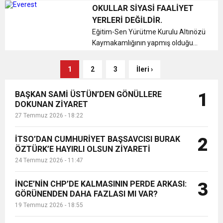
hakkında basın açıklaması
OKULLAR SİYASİ FAALİYET
yayımladı....
YERLERİ DEĞİLDİR.
Eğitim-Sen Yürütme Kurulu Altınözü
Kaymakamlığının yapmış olduğu
siyasi faliyetlere tepki olarak bir
basın açıklamasın da bulundu....
1
2
3
İleri ›
BAŞKAN SAMİ ÜSTÜN’DEN GÖNÜLLERE
1
DOKUNAN ZİYARET
27 Temmuz 2026 - 18:22
İTSO’DAN CUMHURİYET BAŞSAVCISI BURAK
2
ÖZTÜRK’E HAYIRLI OLSUN ZİYARETİ
24 Temmuz 2026 - 11:47
İNCE’NİN CHP’DE KALMASININ PERDE ARKASI:
3
GÖRÜNENDEN DAHA FAZLASI MI VAR?
19 Temmuz 2026 - 18:55