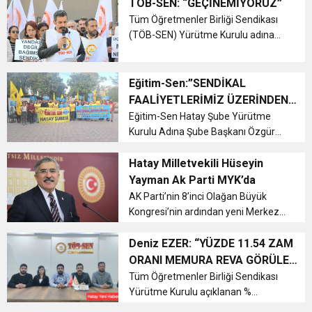
,Milli Eğitim Bakanı Yusuf Tekin'e,
TÖB-SEN: “GEÇİNEMİYORUZ”
Mülakat sistemine yönelik itirazlarını
Tüm Öğretmenler Birliği Sendikası
dile getiren, yaşadığı mağ...
(TÖB-SEN) Yürütme Kurulu adına
Genel Başkanı Deniz EZER , ENAG ve
TÜİK Mart Ayı Enflasyon Rakamları
ile ilgili basın açıklaması yayınladı....
Eğitim-Sen:”SENDİKAL
FAALİYETLERİMİZ ÜZERİNDEN
EĞİTİM SEN’İ HEDEF
Eğitim-Sen Hatay Şube Yürütme
Kurulu Adına Şube Başkanı Özgür
GÖSTERENLER AÇIKÇA SUÇ
TIRAŞ, İstanbul Cumhuriyet
İŞLEMEKTEDİR!”
Başsavcılığı’nın Eğitim-Sen ve
Hatay Milletvekili Hüseyin
sendikal faaliyetlerini hedef alan
Yayman Ak Parti MYK’da
“suç işlemeye alenen tahrik etme”
AK Parti’nin 8’inci Olağan Büyük
gerekçesiyl...
Kongresi’nin ardından yeni Merkez
Yürütme Kurulu (MYK) üyeleri
belirlendi....
Deniz EZER: “YÜZDE 11.54 ZAM
ORANI MEMURA REVA GÖRÜLEN
YOKSULLUĞUN KENDİSİDİR,
Tüm Öğretmenler Birliği Sendikası
Yürütme Kurulu açıklanan %
KABUL ETMİYORUZ”
11.54'lük memur zamanları