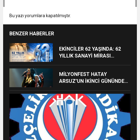
Bu yazı yorumlara kapatılmıştır.
BENZER HABERLER
EKİNCİLER 62 YAŞINDA: 62
YILLIK SANAYİ MİRASI
GELECEĞE TAŞINIYOR
MİLYONFEST HATAY
ARSUZ’UN İKİNCİ GÜNÜNDE
İMREN ÇAPANOĞLU SAHNE
ALACAK