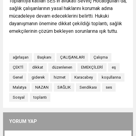
Toplantıya katılan SES’in avukatı Sevinç Hocaoğulları da,
sağlık çalışanlarının yasal haklarını korumak adına
mücadeleye devam edeceklerini belirtti. Hukuki
dayanışmanın önemine dikkat çekildiği toplantı, sağlık
emekçilerinin çözüm bekleyen sorunlarına ışık tuttu.
ağırlaşan
Başkanı
ÇALIŞANLARI
Çalışma
ÇEKTİ
dikkat
düzenlenen
EMEKÇİLERİ
eş
Genel
giderek
hizmet
Karacabey
koşullarına
Malatya
NAZAN
SAĞLIK
Sendikası
ses
Sosyal
toplantı
YORUM YAP