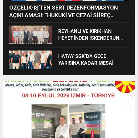
ÖZÇELİK-İŞ’TEN SERT DEZENFORMASYON
AÇIKLAMASI: “HUKUKİ VE CEZAİ SÜREÇ
BAŞLATILDI”
REYHANLI VE KIRIKHAN
HEYETİNDEN İSKENDERUN
CUMHURİYET
BAŞSAVCILIĞINA ZİYARET
HATAY SGK’DA GECE
YARISINA KADAR MESAİ