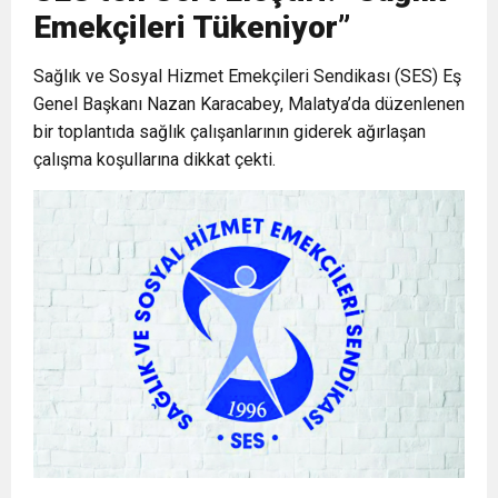
Emekçileri Tükeniyor”
6:19
HBB BAŞKANI ÖNTÜRK’ÜN
Cumhuriyet, Türk Milletinin Özgürlük
Sağlık ve Sosyal Hizmet Emekçileri Sendikası (SES) Eş
Genel Başkanı Nazan Karacabey, Malatya’da düzenlenen
17:36
KURUMLAR VERGİSİ ERTELENDİ
CUMHURİYET BAYRAMI MESAJI
ve Onur Nişanesidir
bir toplantıda sağlık çalışanlarının giderek ağırlaşan
çalışma koşullarına dikkat çekti.
1:00
İTSO İŞ-KUR SGK TOPLANTI
21:40
CEYLANDERE’DE BAŞKAN EMRAH
DUYURUSU
18:22
BAŞKAN SAMİ ÜSTÜN’DEN
KARAÇAY’A SEVGİ SELİ
GÖNÜLLERE DOKUNAN ZİYARET