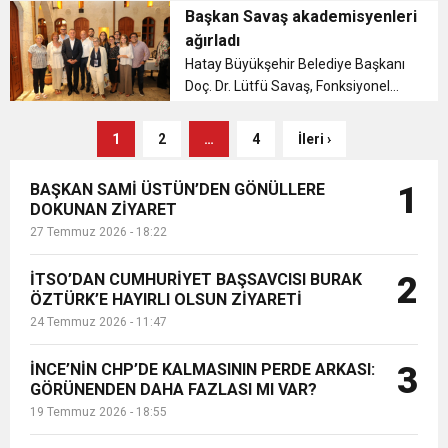
işlendiği Unutulmaya Yüz Tutmuş
Başkan Savaş akademisyenleri
Hatay Yemekleri ve Babaannemin
ağırladı
Saklı Mutfağı kitaplarının tanıtımına
Hatay Büyükşehir Belediye Başkanı
ev sahipliği ya...
Doç. Dr. Lütfü Savaş, Fonksiyonel
Ürolojide Uluslararası Medikal Baskı
ve Simülasyon Kongresi’ne katılan
1
2
…
4
İleri ›
üroloji hekimlerini UNESCO
Gastronomi Evi’nde ağırladı....
BAŞKAN SAMİ ÜSTÜN’DEN GÖNÜLLERE
1
DOKUNAN ZİYARET
27 Temmuz 2026 - 18:22
İTSO’DAN CUMHURİYET BAŞSAVCISI BURAK
2
ÖZTÜRK’E HAYIRLI OLSUN ZİYARETİ
24 Temmuz 2026 - 11:47
İNCE’NİN CHP’DE KALMASININ PERDE ARKASI:
3
GÖRÜNENDEN DAHA FAZLASI MI VAR?
19 Temmuz 2026 - 18:55