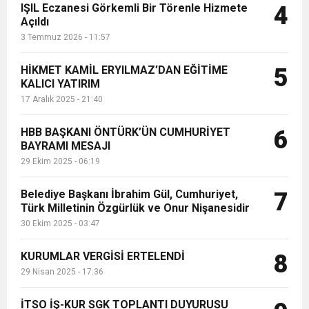
IŞIL Eczanesi Görkemli Bir Törenle Hizmete
4
Açıldı
3 Temmuz 2026 - 11:57
HİKMET KAMİL ERYILMAZ’DAN EĞİTİME
5
KALICI YATIRIM
17 Aralık 2025 - 21:40
HBB BAŞKANI ÖNTÜRK’ÜN CUMHURİYET
6
BAYRAMI MESAJI
29 Ekim 2025 - 06:19
Belediye Başkanı İbrahim Gül, Cumhuriyet,
7
Türk Milletinin Özgürlük ve Onur Nişanesidir
30 Ekim 2025 - 03:47
KURUMLAR VERGİSİ ERTELENDİ
8
29 Nisan 2025 - 17:36
İTSO İŞ-KUR SGK TOPLANTI DUYURUSU