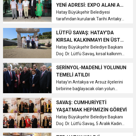
çalışanlarının giderek ağırlaşan
YENİ ADRESİ: EXPO ALANI A
çalışma koşullarına dikkat çekti....
6:19
BLOK
Hatay Büyükşehir Belediyesi
HBB BAŞKANI ÖNTÜRK’ÜN
Cumhuriyet, Türk Milletinin Özgürlük
tarafından kurularak Tarihi Antakya
Sokakları’nda hizmet veren ve
17:36
KURUMLAR VERGİSİ ERTELENDİ
CUMHURİYET BAYRAMI MESAJI
depremde yıkılarak kullanılamaz
LÜTFÜ SAVAŞ: HATAY’DA
ve Onur Nişanesidir
duruma gelen UNESCO Hatay
KIRSAL KALKINMAYI EN ÜST
Gastronomi Evi, Antakya EXPO Alanı
SEVİYEYE ÇIKARMAYI
Hatay Büyükşehir Belediye Başkanı
1:00
İTSO İŞ-KUR SGK TOPLANTI
A Blok’ta yen...
Doç. Dr. Lütfü Savaş, kırsal kalkınma
İSTİYORUZ
projesi kapsamında Hataylı
21:40
çiftçilerin yüzünü güldürecek bir
SERİNYOL-MADENLİ YOLUNUN
CEYLANDERE’DE BAŞKAN EMRAH
DUYURUSU
çalışmayı daha hayata geçirdi....
TEMELİ ATILDI
Hatay’ın Antakya ve Arsuz ilçelerini
18:22
BAŞKAN SAMİ ÜSTÜN’DEN
KARAÇAY’A SEVGİ SELİ
birbirine bağlayacak olan yolun
temeli atıldı....
SAVAŞ: CUMHURİYETİ
GÖNÜLLERE DOKUNAN ZİYARET
YAŞATMAK HEPİMİZİN GÖREVİ
Hatay Büyükşehir Belediye Başkanı
Doç. Dr. Lütfü Savaş, 5 Aralık Kadın
Hakları Günü vesilesiyle STK,