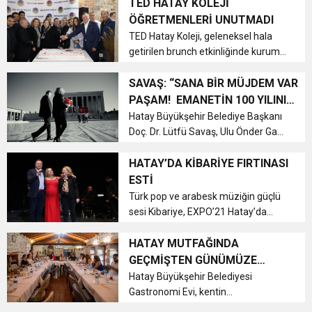
akademi odaları ve siyasi partilerin
TED HATAY KOLEJİ
kadın temsilcileriyle bir araya geldi....
ÖĞRETMENLERİ UNUTMADI
TED Hatay Koleji, geleneksel hala
getirilen brunch etkinliğinde kurum
eğitimcilerini ağırladı....
SAVAŞ: “SANA BİR MÜJDEM VAR
PAŞAM! EMANETİN 100 YILINI
DEVİRİYOR”
Hatay Büyükşehir Belediye Başkanı
Doç. Dr. Lütfü Savaş, Ulu Önder Gazi
Mustafa Kemal Atatürk’ü
sonsuzluğa uğurlanışının 84. yılında
HATAY’DA KİBARİYE FIRTINASI
özel olarak hazırlanan video ile
ESTİ
andı....
Türk pop ve arabesk müziğin güçlü
sesi Kibariye, EXPO’21 Hatay’da
uzun yıllar unutulmayacak bir
konser verdi....
HATAY MUTFAĞINDA
GEÇMİŞTEN GÜNÜMÜZE
SORUMLU ÜRETİM, SORUMLU
Hatay Büyükşehir Belediyesi
Gastronomi Evi, kentin
TÜKETİM VAR
gastronomisinin en güzel şekilde