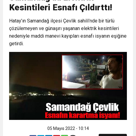
Kesintileri Esnafı Çıldırttı!
6:19
HBB BAŞKANI ÖNTÜRK’ÜN
Cumhuriyet, Türk Milletinin Özgürlük
Hatay’ın Samandağ ilçesi Çevlik sahili’nde bir türlü
çözülemeyen ve günaşırı yaşanan elektrik kesintileri
17:36
KURUMLAR VERGİSİ ERTELENDİ
CUMHURİYET BAYRAMI MESAJI
ve Onur Nişanesidir
nedeniyle maddi manevi kayıpları esnafı isyanın eşiğine
getirdi.
1:00
İTSO İŞ-KUR SGK TOPLANTI
21:40
CEYLANDERE’DE BAŞKAN EMRAH
DUYURUSU
18:22
BAŞKAN SAMİ ÜSTÜN’DEN
KARAÇAY’A SEVGİ SELİ
GÖNÜLLERE DOKUNAN ZİYARET
05 Mayıs 2022 - 10:14