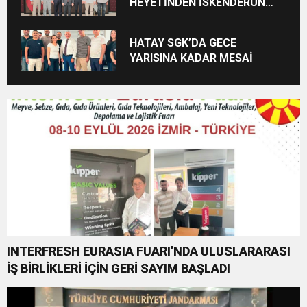
HEYETİNDEN İSKENDERUN
CUMHURİYET
BAŞSAVCILIĞINA ZİYARET
HATAY SGK’DA GECE
YARISINA KADAR MESAİ
INTERFRESH EURASIA FUARI’NDA ULUSLARARASI
İŞ BİRLİKLERİ İÇİN GERİ SAYIM BAŞLADI