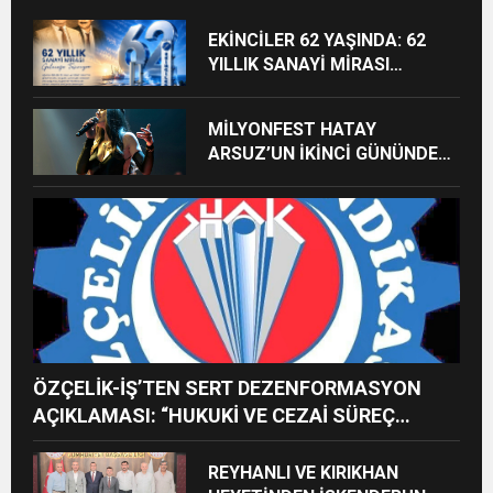
EKİNCİLER 62 YAŞINDA: 62
YILLIK SANAYİ MİRASI
GELECEĞE TAŞINIYOR
MİLYONFEST HATAY
ARSUZ’UN İKİNCİ GÜNÜNDE
İMREN ÇAPANOĞLU SAHNE
ALACAK
ÖZÇELİK-İŞ’TEN SERT DEZENFORMASYON
AÇIKLAMASI: “HUKUKİ VE CEZAİ SÜREÇ
BAŞLATILDI”
REYHANLI VE KIRIKHAN