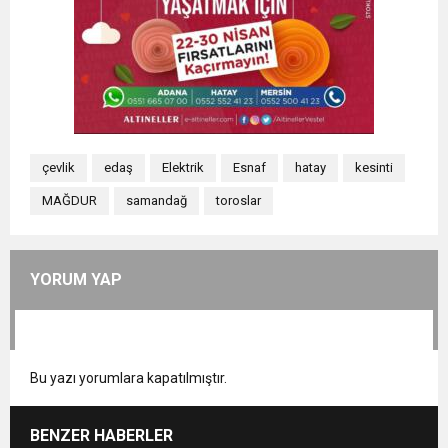
çevlik
edaş
Elektrik
Esnaf
hatay
kesinti
MAĞDUR
samandağ
toroslar
YORUM YAP
Bu yazı yorumlara kapatılmıştır.
BENZER HABERLER