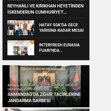
REYHANLI VE KIRIKHAN HEYETİNDEN
İSKENDERUN CUMHURİYET
BAŞSAVCILIĞINA ZİYARET
HATAY SGK’DA GECE
YARISINA KADAR MESAİ
INTERFRESH EURASIA
FUARI’NDA
ULUSLARARASI İŞ
BİRLİKLERİ İÇİN GERİ
SAYIM BAŞLADI
Antakya, ASAYİŞ, defne, güncel, GÜNDEM, HATAY,
Samandağ, YEREL HABERLER
SAMANDAĞ’DA ZEHİR TACİRLERİNE
JANDARMA DARBESİ