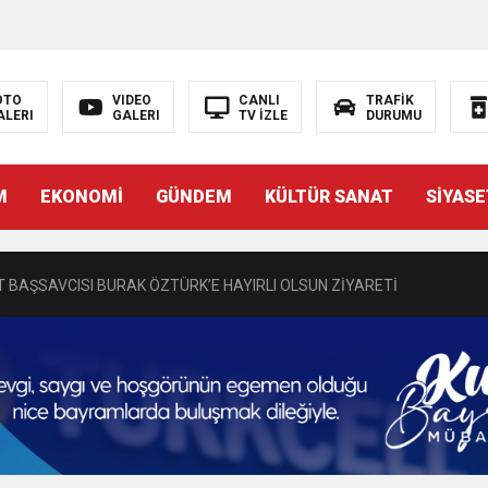
N EMRAH KARAÇAY’A SEVGİ SELİ
OTO
VIDEO
CANLI
TRAFİK
ALERI
GALERI
TV İZLE
DURUMU
DEN GÖNÜLLERE DOKUNAN ZİYARET
M
EKONOMİ
GÜNDEM
KÜLTÜR SANAT
SİYASE
 BAŞSAVCISI BURAK ÖZTÜRK’E HAYIRLI OLSUN ZİYARETİ
MASININ PERDE ARKASI: GÖRÜNENDEN DAHA FAZLASI MI VAR?
Bir Törenle Hizmete Açıldı
Z’DAN EĞİTİME KALICI YATIRIM
Gül, Cumhuriyet, Türk Milletinin Özgürlük ve Onur Nişanesidir