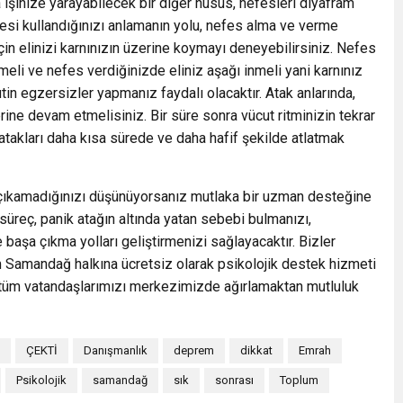
 işinize yarayabilecek bir diğer husus, nefesleri diyafram
fesi kullandığınızı anlamanın yolu, nefes alma ve verme
çin elinizi karnınızın üzerine koymayı deneyebilirsiniz. Nefes
şmeli ve nefes verdiğinizde eliniz aşağı inmeli yani karnınız
in egzersizler yapmanız faydalı olacaktır. Atak anlarında,
ine devam etmelisiniz. Bir süre sonra vücut ritminizin tekrar
atakları daha kısa sürede ve daha hafif şekilde atlatmak
çıkamadığınızı düşünüyorsanız mutlaka bir uzman desteğine
üreç, panik atağın altında yatan sebebi bulmanızı,
başa çıkma yolları geliştirmenizi sağlayacaktır. Bizler
amandağ halkına ücretsiz olarak psikolojik destek hizmeti
tüm vatandaşlarımızı merkezimizde ağırlamaktan mutluluk
ÇEKTİ
Danışmanlık
deprem
dikkat
Emrah
Psikolojik
samandağ
sık
sonrası
Toplum