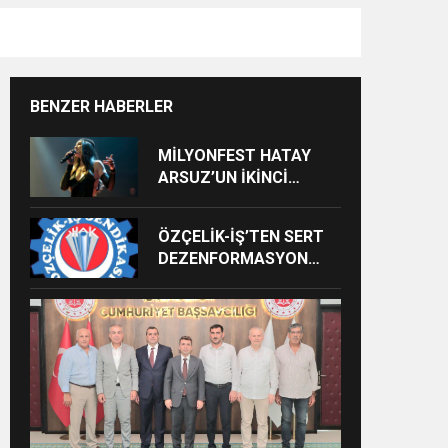
BENZER HABERLER
MİLYONFEST HATAY
ARSUZ’UN İKİNCİ
GÜNÜNDE İMREN
ÇAPANOĞLU SAHNE
ÖZÇELİK-İŞ’TEN SERT
ALACAK
DEZENFORMASYON
AÇIKLAMASI: “HUKUKİ
VE CEZAİ SÜREÇ
BAŞLATILDI”