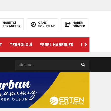
NÖBETÇİ
CANLI
HABER
ECZANELER
SONUÇLAR
GÖNDER
T
TEKNOLOJİ
YEREL HABERLER
SPOR