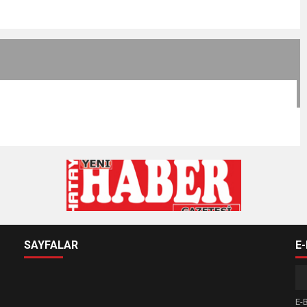
SAYFALAR
E
E-B