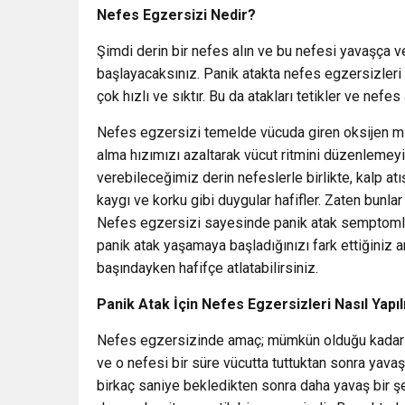
Nefes Egzersizi Nedir?
Şimdi derin bir nefes alın ve bu nefesi yavaşça v
başlayacaksınız. Panik atakta nefes egzersizler
çok hızlı ve sıktır. Bu da atakları tetikler ve nefe
Nefes egzersizi temelde vücuda giren oksijen mik
alma hızımızı azaltarak vücut ritmini düzenlemeyi
verebileceğimiz derin nefeslerle birlikte, kalp atış
kaygı ve korku gibi duygular hafifler. Zaten bunlar 
Nefes egzersizi sayesinde panik atak semptomlar
panik atak yaşamaya başladığınızı fark ettiğiniz 
başındayken hafifçe atlatabilirsiniz.
Panik Atak İçin Nefes Egzersizleri Nasıl Yapıl
Nefes egzersizinde amaç; mümkün olduğu kadar 
ve o nefesi bir süre vücutta tuttuktan sonra yava
birkaç saniye bekledikten sonra daha yavaş bir ş