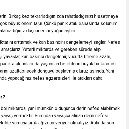
erin. Birkaç kez tekrarladığınızda rahatladığınızı hissetmeye
i çok büyük önem taşır. Çünkü panik atak esnasında solunum
s alamadığınız düşüncesini yoğunlaştırır.
tarını arttırmak ve kan basıncını dengelemeyi sağlar. Nefes
 amaçlarız. Yeterli miktarda ve gereken sürede alıp
ı yavaşlar, kan basıncı dengelenir, vücutta titreme azalır,
panik atak anlarında yaşanılan belirtilerin büyük bir kısmıdır.
ını azaltabilecek döngüyü başlatmış oluruz aslında. Yani
anda yapacağınız nefes egzersizleri ile atakları daha
ır?
bol miktarda, yani mümkün olduğunca derin nefes alabilmek
ş yavaş vermektir. Burundan yavaşça alınan derin nefesi
ekilde yumuşatarak ağızdan veriyor olmalıyız. Aslında son