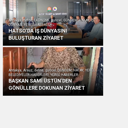
Antakya, defne, EKONOMİ, güncel, GÜNDEM, HATAY, İŞ
DÜNYASI, YEREL HABERLER
HATSO’DA İŞ DÜNYASINI
BULUŞTURAN ZİYARET
Antakya, Arsuz, defne, güncel, GÜNDEM, HATAY, YEREL
BELEDİYELER HABERLERİ, YEREL HABERLER
BAŞKAN SAMİ ÜSTÜN’DEN
GÖNÜLLERE DOKUNAN ZİYARET