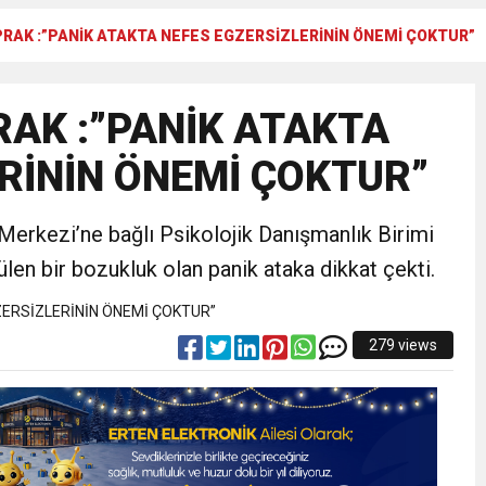
PRAK :”PANİK ATAKTA NEFES EGZERSİZLERİNİN ÖNEMİ ÇOKTUR”
N CUMHURİYET BAYRAMI MESAJI
RAK :”PANİK ATAKTA
RTELENDİ
RİNİN ÖNEMİ ÇOKTUR”
 TOPLANTI DUYURUSU
erkezi’ne bağlı Psikolojik Danışmanlık Birimi
N EMRAH KARAÇAY’A SEVGİ SELİ
n bir bozukluk olan panik ataka dikkat çekti.
DEN GÖNÜLLERE DOKUNAN ZİYARET
279 views