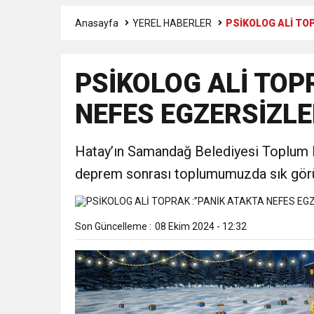
Anasayfa
YEREL HABERLER
PSİKOLOG ALİ TO
6:19
HBB BAŞKANI ÖNTÜRK’Ü
PSİKOLOG ALİ TOP
17:36
KURUMLAR VERGİSİ E
NEFES EGZERSİZLE
1:00
İTSO İŞ-KUR SGK
Hatay’ın Samandağ Belediyesi Toplum M
21:40
CEYLANDERE’DE BAŞKA
deprem sonrası toplumumuzda sık görüle
18:22
BAŞKAN SAMİ ÜSTÜN’
Son Güncelleme :
08 Ekim 2024 - 12:32