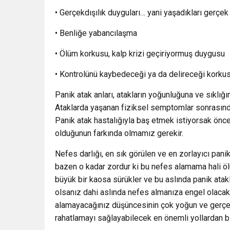
• Gerçekdışılık duyguları… yani yaşadıkları gerçek
• Benliğe yabancılaşma
• Ölüm korkusu, kalp krizi geçiriyormuş duygusu
• Kontrolünü kaybedeceği ya da delireceği korku
Panik atak anları, atakların yoğunluğuna ve sıklığ
Ataklarda yaşanan fiziksel semptomlar sonrasında
Panik atak hastalığıyla baş etmek istiyorsak önce
olduğunun farkında olmamız gerekir.
Nefes darlığı, en sık görülen ve en zorlayıcı pan
bazen o kadar zordur ki bu nefes alamama hali ölü
büyük bir kaosa sürükler ve bu aslında panik ata
olsanız dahi aslında nefes almanıza engel olacak
alamayacağınız düşüncesinin çok yoğun ve gerçe
rahatlamayı sağlayabilecek en önemli yollardan bi