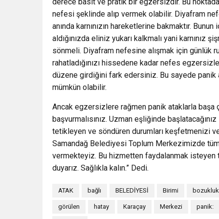
derece basit ve pratik bir egzersizdir. Bu noktada
nefesi şeklinde alıp vermek olabilir. Diyafram ne
anında karnınızın hareketlerine bakmaktır. Bunun i
aldığınızda eliniz yukarı kalkmalı yani karnınız şi
sönmeli. Diyafram nefesine alışmak için günlük rut
rahatladığınızı hissedene kadar nefes egzersizler
düzene girdiğini fark edersiniz. Bu sayede panik 
mümkün olabilir.
Ancak egzersizlere rağmen panik ataklarla başa 
başvurmalısınız. Uzman eşliğinde başlatacağınız s
tetikleyen ve söndüren durumları keşfetmenizi ve 
Samandağ Belediyesi Toplum Merkezimizde tüm S
vermekteyiz. Bu hizmetten faydalanmak isteyen 
duyarız. Sağlıkla kalın.” Dedi.
ATAK
bağlı
BELEDİYESİ
Birimi
bozukluk
görülen
hatay
Karaçay
Merkezi
panik: