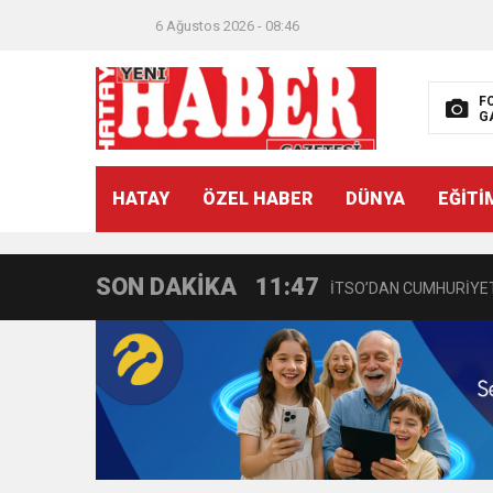
6 Ağustos 2026 - 08:46
21:40
CEYLANDERE’DE BAŞKA
F
G
18:22
BAŞKAN SAMİ ÜSTÜN’
HATAY
ÖZEL HABER
DÜNYA
EĞİTİ
11:47
İTSO’DAN CUMHURİYET
SON DAKİKA
18:55
İNCE’NİN CHP’DE KAL
11:57
IŞIL Eczanesi Görkemli 
21:40
HİKMET KAMİL ERYILMA
3:47
Belediye Başkanı İbrahim 