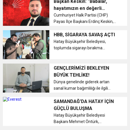
dünyasından gelen ziyaretlerle
Başkan Keskin: “Babalar,
dikkat çekmeye devam ediyor.
hayatımızın en değerli
İskenderun Kaymakamı Muhammet
rehberleridir”
Cumhuriyet Halk Partisi (CHP)
Önder ile iş insanı ve ...
Payas İlçe Başkanı Erdinç Keskin,
Babalar Günü dolayısıyla yayımladığı
mesajda, babaların aile yapısındaki
HBB, SİGARAYA SAVAŞ AÇTI
önemine ve toplumun inşasındaki
Hatay Büyükşehir Belediyesi,
rolüne dikkat çekti....
toplumda sigarayı bırakma
konusunda farkındalık yaratmak
amacıyla personelleri arasında
“Ödüllü Sigara Bırakma Etkinliği”
GENÇLERİMİZİ BEKLEYEN
başlattı....
BÜYÜK TEHLİKE!
Dünya genelinde giderek artan
sanal kumar bağımlılığı ile ilgili
olarak toplumsal farkındalığın
oluşturulmasının her zamankinden
SAMANDAĞ’DA HATAY İÇİN
daha önemli ve daha gerekli
GÜÇLÜ BULUŞMA
olduğunu vurgulayan Samandağ
Hatay Büyükşehir Belediyesi
Belediyesi Top...
Başkanı Mehmet Öntürk,
Samandağ’da düzenlenen bir