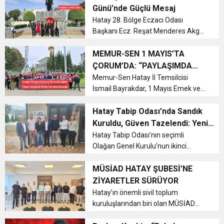
kapsamında yeni bir rekora
Günü’nde Güçlü Mesaj
hazırlanıyor. Arsuz Karaağaç
17:36
Hatay 28. Bölge Eczacı Odası
KURUMLAR VERGİSİ ERTELENDİ
CUMHURİYET BAYRAMI MESAJI
ve Onur Nişanesidir
sahilinde gerçekleştiri...
Başkanı Ecz. Reşat Menderes Akgöl,
14 Mayıs Bilimsel Eczacılık Günü
1:00
İTSO İŞ-KUR SGK TOPLANTI
dolayısıyla yaptığı açıklamada
MEMUR-SEN 1 MAYIS’TA
toplum eczanelerinin sağlık
ÇORUM’DA: “PAYLAŞIMDA
sistemindeki kritik rolüne dikkat
ADALET, DÜNYADA BARIŞ”
Memur-Sen Hatay İl Temsilcisi
21:40
CEYLANDERE’DE BAŞKAN EMRAH
DUYURUSU
çekti. Ecz...
İsmail Bayrakdar, 1 Mayıs Emek ve
Dayanışma Günü dolayısıyla yaptığı
18:22
açıklamada, bu yıl Çorum’da güçlü
Hatay Tabip Odası’nda Sandık
BAŞKAN SAMİ ÜSTÜN’DEN
KARAÇAY’A SEVGİ SELİ
bir katılımla emeğin, adaletin ve
Kuruldu, Güven Tazelendi: Yeni
barışın savunulacağını belirtti. ...
Dönemin Rotası “Hak, Mücadele
Hatay Tabip Odası’nın seçimli
GÖNÜLLERE DOKUNAN ZİYARET
Olağan Genel Kurulu’nun ikinci
ve Dayanışma”
gününde hekimler sandık başına
giderek yeni yönetimi belirledi. Tek
MÜSİAD HATAY ŞUBESİ’NE
listeyle yapılan seçimde Ümit Oğur
ZİYARETLER SÜRÜYOR
başkanlığındaki yönetim göreve
Hatay’ın önemli sivil toplum
gelir...
kuruluşlarından biri olan MÜSİAD
Hatay Şubesi, kamu ve iş