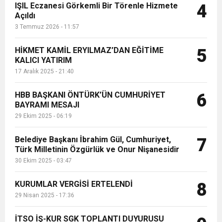
IŞIL Eczanesi Görkemli Bir Törenle Hizmete
4
Açıldı
3 Temmuz 2026 - 11:57
HİKMET KAMİL ERYILMAZ’DAN EĞİTİME
5
KALICI YATIRIM
17 Aralık 2025 - 21:40
HBB BAŞKANI ÖNTÜRK’ÜN CUMHURİYET
6
BAYRAMI MESAJI
29 Ekim 2025 - 06:19
Belediye Başkanı İbrahim Gül, Cumhuriyet,
7
Türk Milletinin Özgürlük ve Onur Nişanesidir
30 Ekim 2025 - 03:47
KURUMLAR VERGİSİ ERTELENDİ
8
29 Nisan 2025 - 17:36
İTSO İŞ-KUR SGK TOPLANTI DUYURUSU