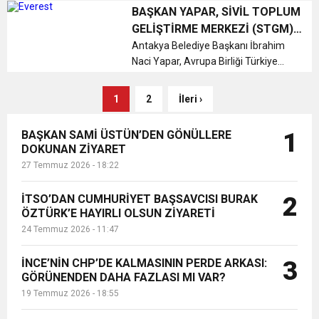
toplantıya katılarak sivil toplum
BAŞKAN YAPAR, SİVİL TOPLUM
kuruluşları ve vatandaşlarla bir
GELİŞTİRME MERKEZİ (STGM)
araya geldi....
ANTAKYA OFİSİ AÇILIŞI’NA
Antakya Belediye Başkanı İbrahim
Naci Yapar, Avrupa Birliği Türkiye
KATILDI
Delagasyonu Başkanı Büyükelçi
Thomas Hans Ossowski'nin
1
2
İleri ›
katılımıyla gerçekleştirilen Sivil
Toplum Geliştirme Merkezi (STGM)
BAŞKAN SAMİ ÜSTÜN’DEN GÖNÜLLERE
1
Antakya O...
DOKUNAN ZİYARET
27 Temmuz 2026 - 18:22
İTSO’DAN CUMHURİYET BAŞSAVCISI BURAK
2
ÖZTÜRK’E HAYIRLI OLSUN ZİYARETİ
24 Temmuz 2026 - 11:47
İNCE’NİN CHP’DE KALMASININ PERDE ARKASI:
3
GÖRÜNENDEN DAHA FAZLASI MI VAR?
19 Temmuz 2026 - 18:55