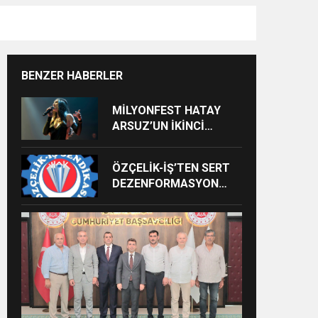
BENZER HABERLER
MİLYONFEST HATAY
ARSUZ’UN İKİNCİ
GÜNÜNDE İMREN
ÇAPANOĞLU SAHNE
ÖZÇELİK-İŞ’TEN SERT
ALACAK
DEZENFORMASYON
AÇIKLAMASI: “HUKUKİ
VE CEZAİ SÜREÇ
BAŞLATILDI”