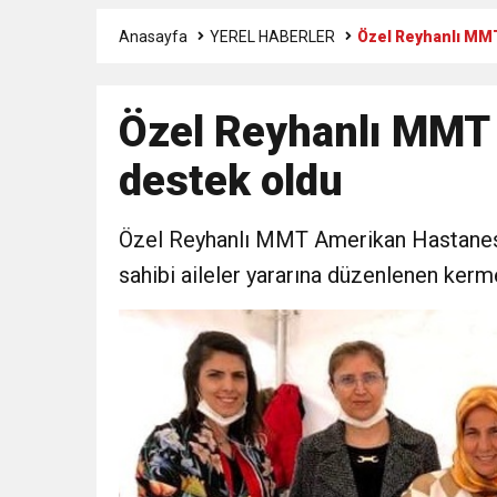
Anasayfa
YEREL HABERLER
Özel Reyhanlı MM
3:47
Belediye Başkanı İbrahim 
Özel Reyhanlı MMT
6:19
HBB BAŞKANI ÖNTÜRK’Ü
destek oldu
17:36
KURUMLAR VERGİSİ E
Özel Reyhanlı MMT Amerikan Hastanesi,
1:00
İTSO İŞ-KUR SGK
sahibi aileler yararına düzenlenen kerm
21:40
CEYLANDERE’DE BAŞKA
18:22
BAŞKAN SAMİ ÜSTÜN’