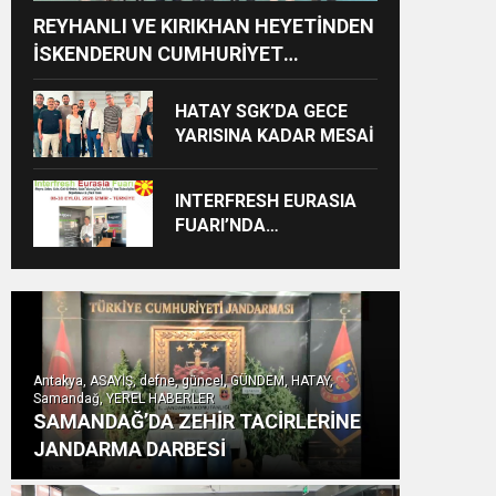
REYHANLI VE KIRIKHAN HEYETİNDEN
İSKENDERUN CUMHURİYET
BAŞSAVCILIĞINA ZİYARET
HATAY SGK’DA GECE
YARISINA KADAR MESAİ
INTERFRESH EURASIA
FUARI’NDA
ULUSLARARASI İŞ
BİRLİKLERİ İÇİN GERİ
SAYIM BAŞLADI
Antakya, ASAYİŞ, defne, güncel, GÜNDEM, HATAY,
Samandağ, YEREL HABERLER
SAMANDAĞ’DA ZEHİR TACİRLERİNE
JANDARMA DARBESİ