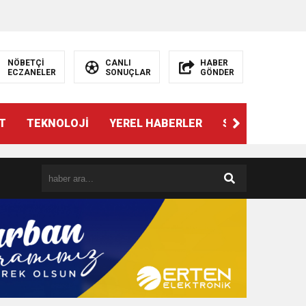
NÖBETÇİ
CANLI
HABER
ECZANELER
SONUÇLAR
GÖNDER
T
TEKNOLOJİ
YEREL HABERLER
SPOR