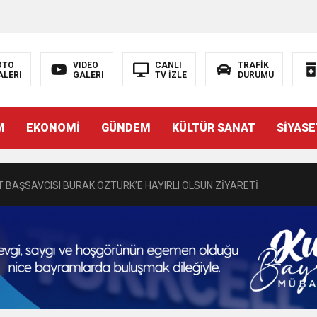
OTO
VIDEO
CANLI
TRAFİK
ALERI
GALERI
TV İZLE
DURUMU
N EMRAH KARAÇAY’A SEVGİ SELİ
M
EKONOMİ
GÜNDEM
KÜLTÜR SANAT
SİYASE
DEN GÖNÜLLERE DOKUNAN ZİYARET
 BAŞSAVCISI BURAK ÖZTÜRK’E HAYIRLI OLSUN ZİYARETİ
MASININ PERDE ARKASI: GÖRÜNENDEN DAHA FAZLASI MI VAR?
Bir Törenle Hizmete Açıldı
Z’DAN EĞİTİME KALICI YATIRIM