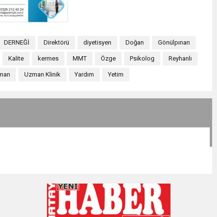
DERNEĞİ
Direktörü
diyetisyen
Doğan
Gönülpınarı
Kalite
kermes
MMT
Özge
Psikolog
Reyhanlı
man
Uzman Klinik
Yardım
Yetim