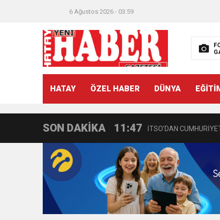
6 Ağustos 2026 - 03:59
F
G
21:40
CEYLANDERE’DE BAŞKA
HATAY
ÖZEL HABER
DÜNYA
EĞİTİ
18:22
BAŞKAN SAMİ ÜSTÜN’
SON DAKİKA
11:47
İTSO’DAN CUMHURİYET
18:55
İNCE’NİN CHP’DE KAL
11:57
IŞIL Eczanesi Görkemli 
21:40
HİKMET KAMİL ERYILMA