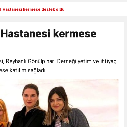
T Hastanesi kermese destek oldu
Gül, Cumhuriyet, Türk Milletinin Özgürlük ve Onur Nişanesidir
 Hastanesi kermese
N CUMHURİYET BAYRAMI MESAJI
RTELENDİ
 Reyhanlı Gönülpınarı Derneği yetim ve ihtiyaç
 TOPLANTI DUYURUSU
ese katılım sağladı.
N EMRAH KARAÇAY’A SEVGİ SELİ
DEN GÖNÜLLERE DOKUNAN ZİYARET