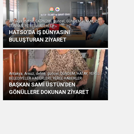
Antakya, defne, EKONOMİ, güncel, GÜNDEM, HATAY, İŞ
DÜNYASI, YEREL HABERLER
HATSO’DA İŞ DÜNYASINI
BULUŞTURAN ZİYARET
Antakya, Arsuz, defne, güncel, GÜNDEM, HATAY, YEREL
BELEDİYELER HABERLERİ, YEREL HABERLER
BAŞKAN SAMİ ÜSTÜN’DEN
GÖNÜLLERE DOKUNAN ZİYARET