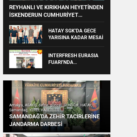
REYHANLI VE KIRIKHAN HEYETİNDEN
İSKENDERUN CUMHURİYET
BAŞSAVCILIĞINA ZİYARET
HATAY SGK’DA GECE
YARISINA KADAR MESAİ
INTERFRESH EURASIA
FUARI’NDA
ULUSLARARASI İŞ
BİRLİKLERİ İÇİN GERİ
SAYIM BAŞLADI
Antakya, ASAYİŞ, defne, güncel, GÜNDEM, HATAY,
Samandağ, YEREL HABERLER
SAMANDAĞ’DA ZEHİR TACİRLERİNE
JANDARMA DARBESİ