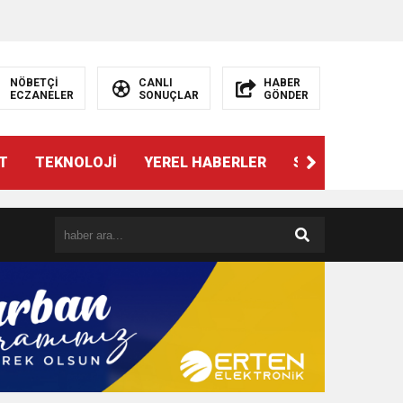
NÖBETÇİ
CANLI
HABER
ECZANELER
SONUÇLAR
GÖNDER
T
TEKNOLOJİ
YEREL HABERLER
SPOR