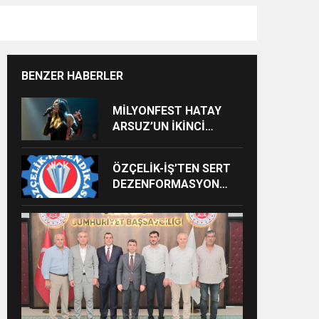
BENZER HABERLER
MİLYONFEST HATAY
ARSUZ’UN İKİNCİ
GÜNÜNDE İMREN
ÇAPANOĞLU SAHNE
ÖZÇELİK-İŞ’TEN SERT
ALACAK
DEZENFORMASYON
AÇIKLAMASI: “HUKUKİ
VE CEZAİ SÜREÇ
BAŞLATILDI”