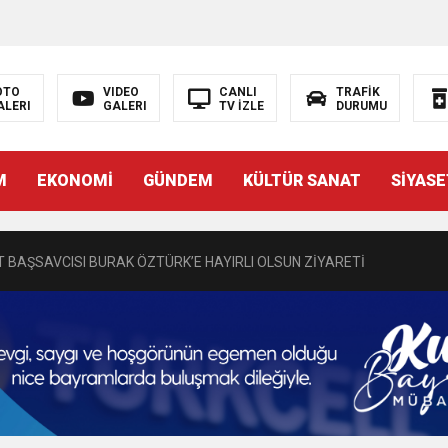
OTO
VIDEO
CANLI
TRAFİK
ALERI
GALERI
TV İZLE
DURUMU
N EMRAH KARAÇAY’A SEVGİ SELİ
M
EKONOMİ
GÜNDEM
KÜLTÜR SANAT
SİYASE
DEN GÖNÜLLERE DOKUNAN ZİYARET
 BAŞSAVCISI BURAK ÖZTÜRK’E HAYIRLI OLSUN ZİYARETİ
MASININ PERDE ARKASI: GÖRÜNENDEN DAHA FAZLASI MI VAR?
Bir Törenle Hizmete Açıldı
Z’DAN EĞİTİME KALICI YATIRIM