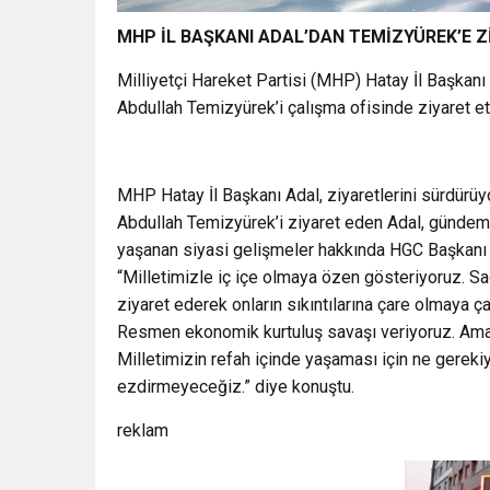
MHP İL BAŞKANI ADAL’DAN TEMİZYÜREK’E Z
Milliyetçi Hareket Partisi (MHP) Hatay İl Başkan
Abdullah Temizyürek’i çalışma ofisinde ziyaret ett
MHP Hatay İl Başkanı Adal, ziyaretlerini sürdürü
Abdullah Temizyürek’i ziyaret eden Adal, gündemd
yaşanan siyasi gelişmeler hakkında HGC Başkanı A
“Milletimizle iç içe olmaya özen gösteriyoruz. S
ziyaret ederek onların sıkıntılarına çare olmaya ç
Resmen ekonomik kurtuluş savaşı veriyoruz. Ama 
Milletimizin refah içinde yaşaması için ne gerekiy
ezdirmeyeceğiz.” diye konuştu.
reklam