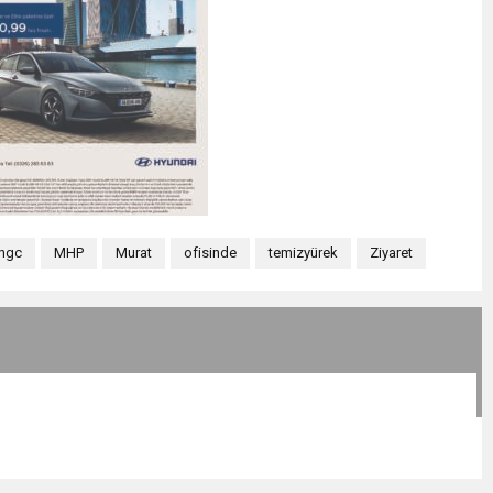
hgc
MHP
Murat
ofisinde
temizyürek
Ziyaret