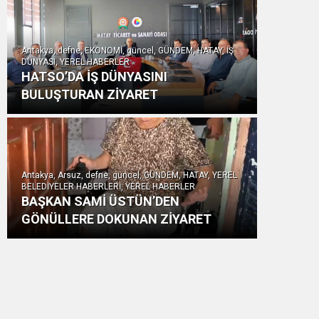
Antakya, defne, EKONOMİ, güncel, GÜNDEM, HATAY, İŞ
DÜNYASI, YEREL HABERLER
HATSO’DA İŞ DÜNYASINI
BULUŞTURAN ZİYARET
Antakya, Arsuz, defne, güncel, GÜNDEM, HATAY, YEREL
BELEDİYELER HABERLERİ, YEREL HABERLER
BAŞKAN SAMİ ÜSTÜN’DEN
GÖNÜLLERE DOKUNAN ZİYARET