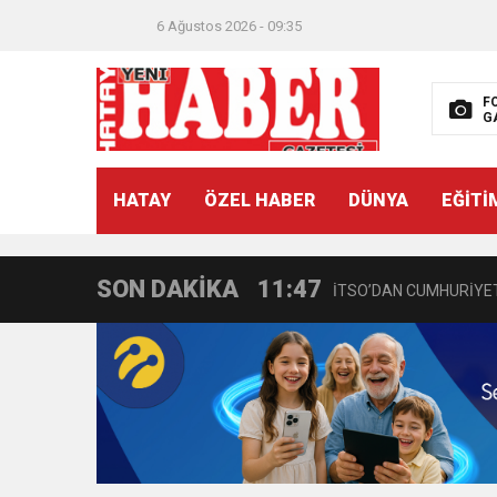
6 Ağustos 2026 - 09:35
F
G
21:40
CEYLANDERE’DE BAŞKA
HATAY
ÖZEL HABER
DÜNYA
EĞİTİ
18:22
BAŞKAN SAMİ ÜSTÜN’
SON DAKİKA
11:47
İTSO’DAN CUMHURİYET
18:55
İNCE’NİN CHP’DE KAL
11:57
IŞIL Eczanesi Görkemli 
21:40
HİKMET KAMİL ERYILMA