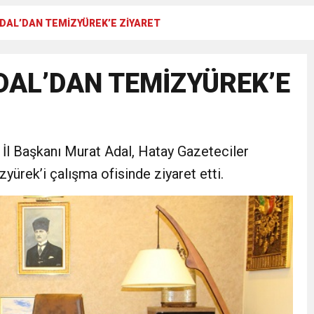
ADAL’DAN TEMİZYÜREK’E ZİYARET
Gül, Cumhuriyet, Türk Milletinin Özgürlük ve Onur Nişanesidir
DAL’DAN TEMİZYÜREK’E
N CUMHURİYET BAYRAMI MESAJI
RTELENDİ
 İl Başkanı Murat Adal, Hatay Gazeteciler
 TOPLANTI DUYURUSU
ürek’i çalışma ofisinde ziyaret etti.
N EMRAH KARAÇAY’A SEVGİ SELİ
DEN GÖNÜLLERE DOKUNAN ZİYARET