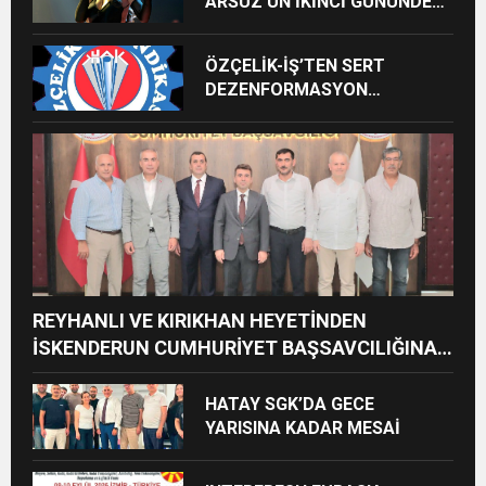
ARSUZ’UN İKİNCİ GÜNÜNDE
İMREN ÇAPANOĞLU SAHNE
ALACAK
ÖZÇELİK-İŞ’TEN SERT
DEZENFORMASYON
AÇIKLAMASI: “HUKUKİ VE
CEZAİ SÜREÇ BAŞLATILDI”
REYHANLI VE KIRIKHAN HEYETİNDEN
İSKENDERUN CUMHURİYET BAŞSAVCILIĞINA
ZİYARET
HATAY SGK’DA GECE
YARISINA KADAR MESAİ