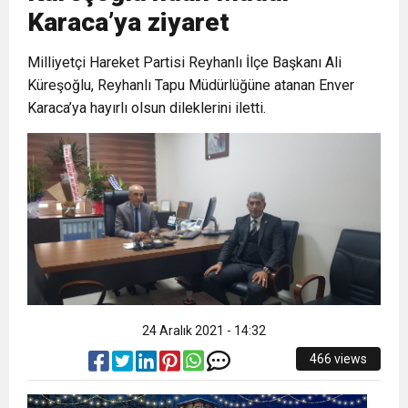
Karaca’ya ziyaret
6:19
HBB BAŞKANI ÖNTÜRK’ÜN
Cumhuriyet, Türk Milletinin Özgürlük
Milliyetçi Hareket Partisi Reyhanlı İlçe Başkanı Ali
Küreşoğlu, Reyhanlı Tapu Müdürlüğüne atanan Enver
17:36
KURUMLAR VERGİSİ ERTELENDİ
CUMHURİYET BAYRAMI MESAJI
ve Onur Nişanesidir
Karaca’ya hayırlı olsun dileklerini iletti.
1:00
İTSO İŞ-KUR SGK TOPLANTI
21:40
CEYLANDERE’DE BAŞKAN EMRAH
DUYURUSU
18:22
BAŞKAN SAMİ ÜSTÜN’DEN
KARAÇAY’A SEVGİ SELİ
GÖNÜLLERE DOKUNAN ZİYARET
24 Aralık 2021 - 14:32
466 views