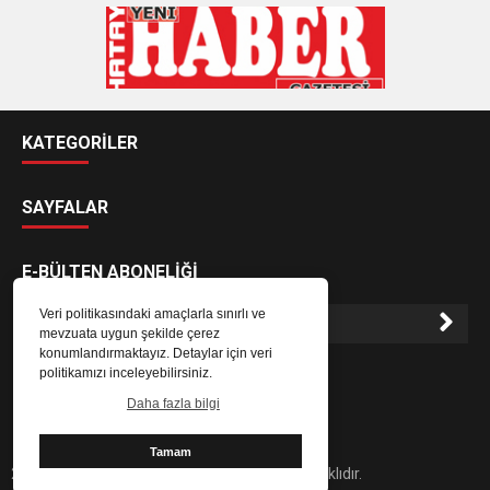
KATEGORİLER
SAYFALAR
E-BÜLTEN ABONELİĞİ
Veri politikasındaki amaçlarla sınırlı ve
mevzuata uygun şekilde çerez
konumlandırmaktayız. Detaylar için veri
E-Bülten aboneliği ile haberlere daha hızlı erişin.
politikamızı inceleyebilirsiniz.
Daha fazla bilgi
Tamam
2024 Hatay Yeni Haber Gazetesi - Her hakkı saklıdır.