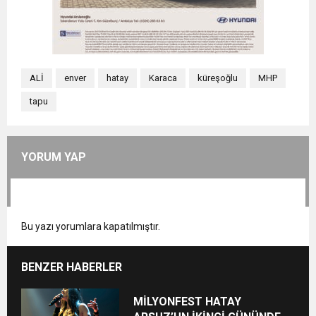
ALİ
enver
hatay
Karaca
küreşoğlu
MHP
tapu
YORUM YAP
Bu yazı yorumlara kapatılmıştır.
BENZER HABERLER
MİLYONFEST HATAY