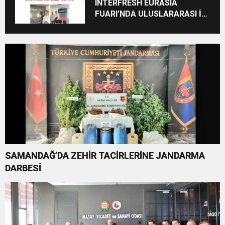
INTERFRESH EURASIA
FUARI’NDA ULUSLARARASI İŞ
BİRLİKLERİ İÇİN GERİ SAYIM
BAŞLADI
SAMANDAĞ’DA ZEHİR TACİRLERİNE JANDARMA
DARBESİ