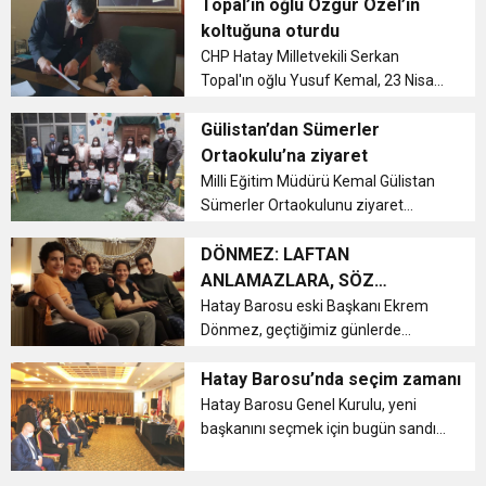
teknolojiye mahkumiyetlerini
Topal’ın oğlu Özgür Özel’in
sonlandırarak spora kazandırmak
koltuğuna oturdu
olduğunu belirtti....
CHP Hatay Milletvekili Serkan
Topal'ın oğlu Yusuf Kemal, 23 Nisan
Ulusal Egemenlik ve Çocuk Bayramı
dolayısıyla CHP Grup Başkanvekili
Gülistan’dan Sümerler
Özgür Özel'in koltuğuna oturdu....
Ortaokulu’na ziyaret
Milli Eğitim Müdürü Kemal Gülistan
Sümerler Ortaokulunu ziyaret
ederek incelemelerde bulundu....
DÖNMEZ: LAFTAN
ANLAMAZLARA, SÖZ
BİLMEZLERE
Hatay Barosu eski Başkanı Ekrem
Dönmez, geçtiğimiz günlerde
gerçekleşen kongrenin ardından
sosyal medya hesabından bir
Hatay Barosu’nda seçim zamanı
paylaşım yaptı....
Hatay Barosu Genel Kurulu, yeni
başkanını seçmek için bugün sandık
başına gidiyor. ...