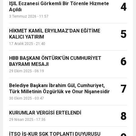
IŞIL Eczanesi Görkemli Bir Törenle Hizmete
4
Açıldı
3 Temmuz 2026 - 11:57
HİKMET KAMİL ERYILMAZ’DAN EĞİTİME
5
KALICI YATIRIM
17 Aralık 2025 - 21:40
HBB BAŞKANI ÖNTÜRK’ÜN CUMHURİYET
6
BAYRAMI MESAJI
29 Ekim 2025 - 06:19
Belediye Başkanı İbrahim Gül, Cumhuriyet,
7
Türk Milletinin Özgürlük ve Onur Nişanesidir
30 Ekim 2025 - 03:47
KURUMLAR VERGİSİ ERTELENDİ
8
29 Nisan 2025 - 17:36
İTSO İŞ-KUR SGK TOPLANTI DUYURUSU