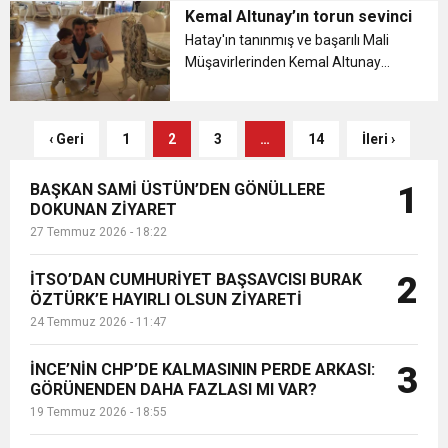
Kemal Altunay’ın torun sevinci
Hatay'ın tanınmış ve başarılı Mali
Müşavirlerinden Kemal Altunay
torun sevinci yaşadı....
‹ Geri
1
2
3
…
14
İleri ›
BAŞKAN SAMİ ÜSTÜN’DEN GÖNÜLLERE
1
DOKUNAN ZİYARET
27 Temmuz 2026 - 18:22
İTSO’DAN CUMHURİYET BAŞSAVCISI BURAK
2
ÖZTÜRK’E HAYIRLI OLSUN ZİYARETİ
24 Temmuz 2026 - 11:47
İNCE’NİN CHP’DE KALMASININ PERDE ARKASI:
3
GÖRÜNENDEN DAHA FAZLASI MI VAR?
19 Temmuz 2026 - 18:55