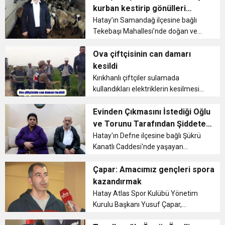
yetim çocuğa yemek ikramında
kurban kestirip gönülleri
bulundu....
6:19
fethetti
Hatay’ın Samandağ ilçesine bağlı
HBB BAŞKANI ÖNTÜRK’ÜN
Cumhuriyet, Türk Milletinin Özgürlük
Tekebaşı Mahallesi’nde doğan ve
doğduğu yeri unutmayan yüce
17:36
KURUMLAR VERGİSİ ERTELENDİ
CUMHURİYET BAYRAMI MESAJI
gönüllü hayırsever Ali Gümüş,
Ova çiftçisinin can damarı
ve Onur Nişanesidir
ihtiyaç sahipleri için 50 koyun ve 1
kesildi
dana kestirdi. ...
Kırıkhanlı çiftçiler sulamada
1:00
İTSO İŞ-KUR SGK TOPLANTI
kullandıkları elektriklerin kesilmesine
isyan ettiler....
21:40
Evinden Çıkmasını İstediği Oğlu
CEYLANDERE’DE BAŞKAN EMRAH
DUYURUSU
ve Torunu Tarafından Şiddete
Uğradı
Hatay'ın Defne ilçesine bağlı Şükrü
18:22
BAŞKAN SAMİ ÜSTÜN’DEN
KARAÇAY’A SEVGİ SELİ
Kanatlı Caddesi'nde yaşayan
Duman ailesi, aile içi şiddet mağduru
olmalarından dolayı devletten
Çapar: Amacımız gençleri spora
GÖNÜLLERE DOKUNAN ZİYARET
yardım bekliyor....
kazandırmak
Hatay Atlas Spor Kulübü Yönetim
Kurulu Başkanı Yusuf Çapar,
amaçlarının gençlerin evlere ve