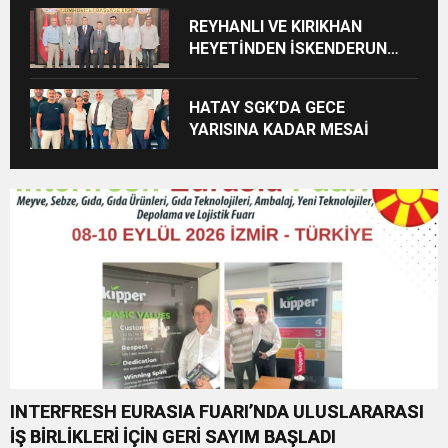
REYHANLI VE KIRIKHAN
HEYETİNDEN İSKENDERUN
CUMHURİYET
BAŞSAVCILIĞINA ZİYARET
HATAY SGK’DA GECE
YARISINA KADAR MESAİ
INTERFRESH EURASIA FUARI’NDA ULUSLARARASI
İŞ BİRLİKLERİ İÇİN GERİ SAYIM BAŞLADI