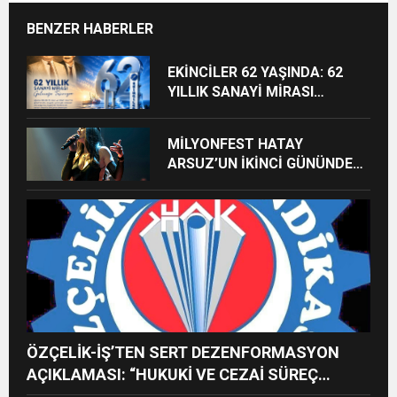
BENZER HABERLER
EKİNCİLER 62 YAŞINDA: 62
YILLIK SANAYİ MİRASI
GELECEĞE TAŞINIYOR
MİLYONFEST HATAY
ARSUZ’UN İKİNCİ GÜNÜNDE
İMREN ÇAPANOĞLU SAHNE
ALACAK
ÖZÇELİK-İŞ’TEN SERT DEZENFORMASYON
AÇIKLAMASI: “HUKUKİ VE CEZAİ SÜREÇ
BAŞLATILDI”