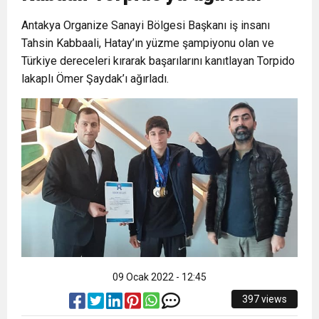
Antakya Organize Sanayi Bölgesi Başkanı iş insanı
6:19
HBB BAŞKANI ÖNTÜRK’ÜN
Cumhuriyet, Türk Milletinin Özgürlük
Tahsin Kabbaali, Hatay’ın yüzme şampiyonu olan ve
Türkiye dereceleri kırarak başarılarını kanıtlayan Torpido
17:36
KURUMLAR VERGİSİ ERTELENDİ
CUMHURİYET BAYRAMI MESAJI
ve Onur Nişanesidir
lakaplı Ömer Şaydak’ı ağırladı.
1:00
İTSO İŞ-KUR SGK TOPLANTI
21:40
CEYLANDERE’DE BAŞKAN EMRAH
DUYURUSU
18:22
BAŞKAN SAMİ ÜSTÜN’DEN
KARAÇAY’A SEVGİ SELİ
GÖNÜLLERE DOKUNAN ZİYARET
09 Ocak 2022 - 12:45
397 views