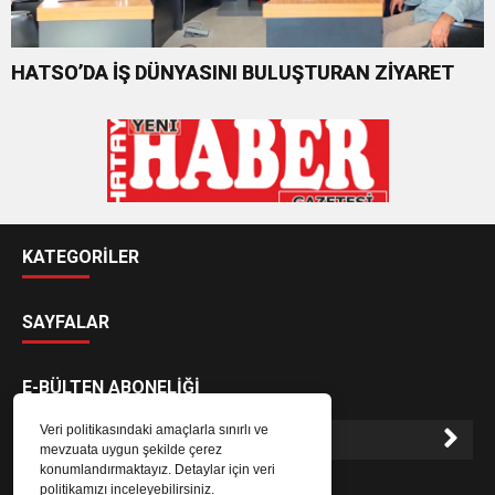
HATSO’DA İŞ DÜNYASINI BULUŞTURAN ZİYARET
KATEGORİLER
SAYFALAR
E-BÜLTEN ABONELİĞİ
Veri politikasındaki amaçlarla sınırlı ve
mevzuata uygun şekilde çerez
konumlandırmaktayız. Detaylar için veri
E-Bülten aboneliği ile haberlere daha hızlı erişin.
politikamızı inceleyebilirsiniz.