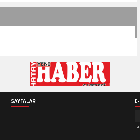
SAYFALAR
E
E-B