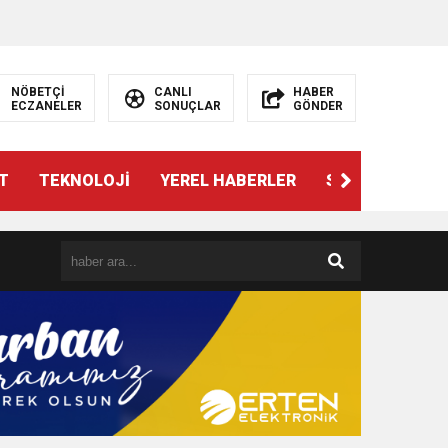
NÖBETÇİ
CANLI
HABER
ECZANELER
SONUÇLAR
GÖNDER
T
TEKNOLOJİ
YEREL HABERLER
SPOR