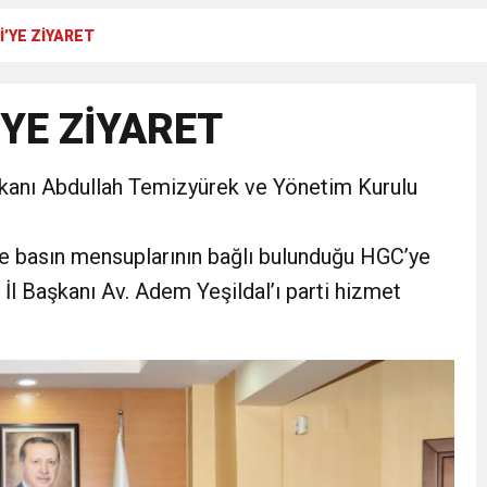
İ’YE ZİYARET
Gül, Cumhuriyet, Türk Milletinin Özgürlük ve Onur Nişanesidir
’YE ZİYARET
N CUMHURİYET BAYRAMI MESAJI
kanı Abdullah Temizyürek ve Yönetim Kurulu
RTELENDİ
e basın mensuplarının bağlı bulunduğu HGC’ye
 TOPLANTI DUYURUSU
 İl Başkanı Av. Adem Yeşildal’ı parti hizmet
N EMRAH KARAÇAY’A SEVGİ SELİ
DEN GÖNÜLLERE DOKUNAN ZİYARET