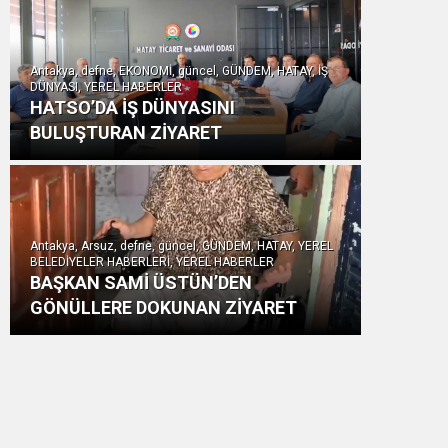
Antakya, defne, EKONOMİ, güncel, GÜNDEM, HATAY, İŞ
DÜNYASI, YEREL HABERLER
HATSO’DA İŞ DÜNYASINI
BULUŞTURAN ZİYARET
Antakya, Arsuz, defne, güncel, GÜNDEM, HATAY, YEREL
BELEDİYELER HABERLERİ, YEREL HABERLER
BAŞKAN SAMİ ÜSTÜN’DEN
GÖNÜLLERE DOKUNAN ZİYARET