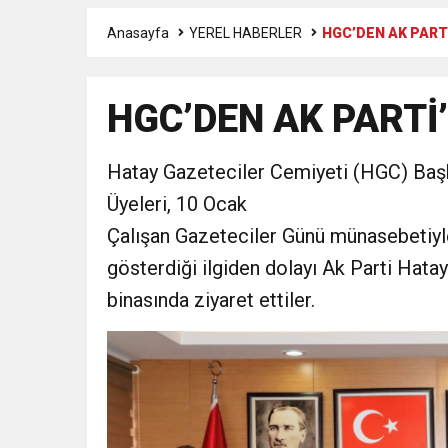
Anasayfa
YEREL HABERLER
HGC’DEN AK PART
3:47
Belediye Başkanı İbrahim 
HGC’DEN AK PARTİ
6:19
HBB BAŞKANI ÖNTÜRK’Ü
Hatay Gazeteciler Cemiyeti (HGC) Baş
17:36
KURUMLAR VERGİSİ E
Üyeleri, 10 Ocak
1:00
Çalışan Gazeteciler Günü münasebetiyl
İTSO İŞ-KUR SGK
gösterdiği ilgiden dolayı Ak Parti Hatay
21:40
CEYLANDERE’DE BAŞKA
binasında ziyaret ettiler.
18:22
BAŞKAN SAMİ ÜSTÜN’