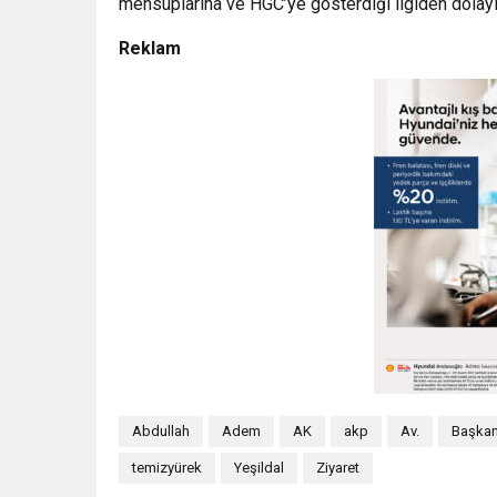
mensuplarına ve HGC’ye gösterdiği ilgiden dolayı 
Reklam
Abdullah
Adem
AK
akp
Av.
Başkan
temizyürek
Yeşildal
Ziyaret