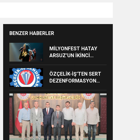
BENZER HABERLER
MİLYONFEST HATAY
ARSUZ’UN İKİNCİ
GÜNÜNDE İMREN
ÇAPANOĞLU SAHNE
ÖZÇELİK-İŞ’TEN SERT
ALACAK
DEZENFORMASYON
AÇIKLAMASI: “HUKUKİ
VE CEZAİ SÜREÇ
BAŞLATILDI”