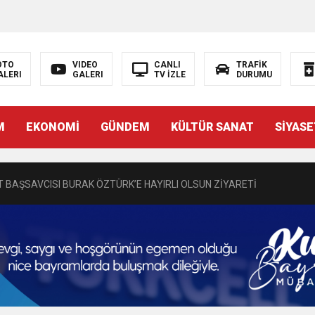
OTO
VIDEO
CANLI
TRAFİK
ALERI
GALERI
TV İZLE
DURUMU
N EMRAH KARAÇAY’A SEVGİ SELİ
M
EKONOMİ
GÜNDEM
KÜLTÜR SANAT
SİYASE
DEN GÖNÜLLERE DOKUNAN ZİYARET
 BAŞSAVCISI BURAK ÖZTÜRK’E HAYIRLI OLSUN ZİYARETİ
MASININ PERDE ARKASI: GÖRÜNENDEN DAHA FAZLASI MI VAR?
Bir Törenle Hizmete Açıldı
Z’DAN EĞİTİME KALICI YATIRIM