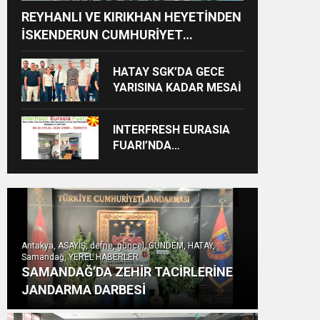
REYHANLI VE KIRIKHAN HEYETİNDEN
İSKENDERUN CUMHURİYET
BAŞSAVCILIĞINA ZİYARET
HATAY SGK’DA GECE
YARISINA KADAR MESAİ
INTERFRESH EURASIA
FUARI’NDA
ULUSLARARASI İŞ
BİRLİKLERİ İÇİN GERİ
SAYIM BAŞLADI
Antakya, ASAYİŞ, defne, güncel, GÜNDEM, HATAY,
Samandağ, YEREL HABERLER
SAMANDAĞ’DA ZEHİR TACİRLERİNE
JANDARMA DARBESİ