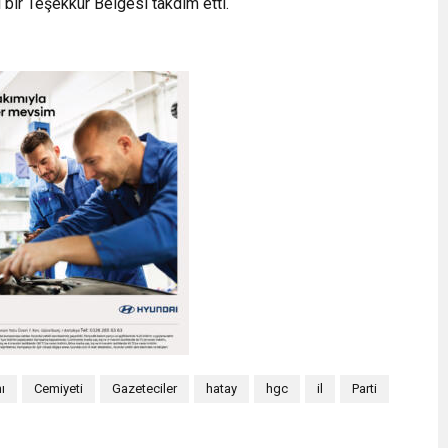
bir Teşekkür Belgesi takdim etti.
ı
Cemiyeti
Gazeteciler
hatay
hgc
il
Parti