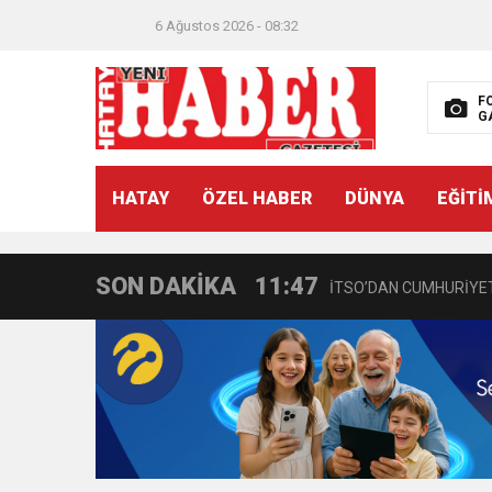
6 Ağustos 2026 - 08:32
F
G
21:40
CEYLANDERE’DE BAŞKA
HATAY
ÖZEL HABER
DÜNYA
EĞİTİ
18:22
BAŞKAN SAMİ ÜSTÜN’
SON DAKİKA
11:47
İTSO’DAN CUMHURİYET
18:55
İNCE’NİN CHP’DE KAL
11:57
IŞIL Eczanesi Görkemli 
21:40
HİKMET KAMİL ERYILMA