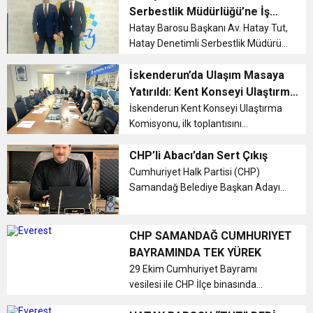
süreçler, teknik sorumluluklar ve
Serbestlik Müdürlüğü’ne İş
bilirkişilik uygulamaları ele alındı. Av.
18:22
Birliği Ziyareti
Hatay Barosu Başkanı Av. Hatay Tut,
BAŞKAN SAMİ ÜSTÜN’DEN
KARAÇAY’A SEVGİ SELİ
Dr. ...
Hatay Denetimli Serbestlik Müdürü
Serkan Öncü’yü ziyaret ederek iki
GÖNÜLLERE DOKUNAN ZİYARET
kurum arasında geliştirilebilecek
İskenderun’da Ulaşım Masaya
ortak projeler ve iş birliği imkanlarını
Yatırıldı: Kent Konseyi Ulaştırma
değerlendirdi. Görüşm...
Komisyonu İlk Toplantısını Yaptı
İskenderun Kent Konseyi Ulaştırma
Komisyonu, ilk toplantısını
gerçekleştirerek kentteki ulaşım
sorunlarını ve çözüm önerilerini
CHP’li Abacı’dan Sert Çıkış
masaya yatırdı. Trafik yoğunluğu,
Cumhuriyet Halk Partisi (CHP)
toplu taşıma ve altyapı geliştirme
Samandağ Belediye Başkan Adayı
kon...
Av. Süleyman Bedir Abacı, Hatay
Milletvekili Servet Mullaoğlu ile
gerçekleştirdiği esnaf ziyaretinin
CHP SAMANDAĞ CUMHURIYET
ardından kamuoyunda oluşan yanlış
BAYRAMINDA TEK YÜREK
algı...
29 Ekim Cumhuriyet Bayramı
vesilesi ile CHP İlçe binasında
bayramlaşma gerçekleştirildi...