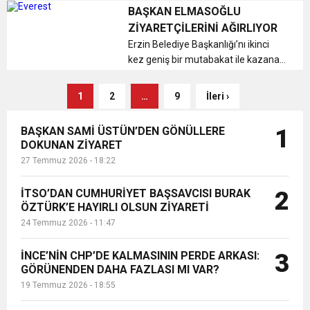
geçmiş dönem milletvekili Hacı
BAŞKAN ELMASOĞLU
Bayram Türkoğlu ve AK Parti İl
ZİYARETÇİLERİNİ AĞIRLIYOR
Başkanı Dr. Mustafa Erdoğan
Erzin Belediye Başkanlığı’nı ikinci
Cumhurba...
kez geniş bir mutabakat ile kazanan
Av. Ökkeş Elmasoğlu tebrik
ziyaretleri için makamının kapılarını
1
2
…
9
İleri ›
kapanmamak üzere açtı. ...
BAŞKAN SAMİ ÜSTÜN’DEN GÖNÜLLERE
1
DOKUNAN ZİYARET
27 Temmuz 2026 - 18:22
İTSO’DAN CUMHURİYET BAŞSAVCISI BURAK
2
ÖZTÜRK’E HAYIRLI OLSUN ZİYARETİ
24 Temmuz 2026 - 11:47
İNCE’NİN CHP’DE KALMASININ PERDE ARKASI:
3
GÖRÜNENDEN DAHA FAZLASI MI VAR?
19 Temmuz 2026 - 18:55