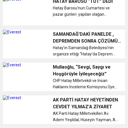
HATAY BAROSU “TUT” DEDİ
Hatay Barosu’nun Cumartesi ve
pazar günleri yapılan olağan
kongreli seçiminde, Başkanlığa Av.
Hatay Tut seçildi....
SAMANDAĞ’DAKİ PANELDE ,
DEPREMDEN SONRA ÇÖZÜMÜN
ODAK NOKTASI DAYANIŞMA
Hatay’ın Samandağ Belediyesi’nin
organize ettiği “Hatay’da Deprem
BİRLİK VE BERABERLİK!
Sonrası Yaşam Sorunlar Ve Çözüm
Önerileri” Konulu panel , Samandağ
Mullaoğlu, “Sevgi, Saygı ve
Belediye Toplantı Salonunda
Hoşgörüyle İyileşeceğiz”
gerçekleştirildi....
CHP Hatay Milletvekili ve İnsan
Haklarını İnceleme Komisyonu Üyesi
Av. Servet MULLAOĞLU Hatay
halkının Kurban Bayramı’nı kutladı....
AK PARTİ HATAY HEYETİNDEN
CEVDET YILMAZ’A ZİYARET
AK Parti Hatay Milletvekilleri Av.
Adem Yeşildal, Hüseyin Yayman, Av.
Abdulkadir Özel, Kemal Karahan,