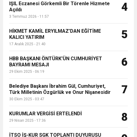
IŞIL Eczanesi Görkemli Bir Törenle Hizmete
4
Açıldı
3 Temmuz 2026 - 11:57
HİKMET KAMİL ERYILMAZ’DAN EĞİTİME
5
KALICI YATIRIM
17 Aralık 2025 - 21:40
HBB BAŞKANI ÖNTÜRK’ÜN CUMHURİYET
6
BAYRAMI MESAJI
29 Ekim 2025 - 06:19
Belediye Başkanı İbrahim Gül, Cumhuriyet,
7
Türk Milletinin Özgürlük ve Onur Nişanesidir
30 Ekim 2025 - 03:47
KURUMLAR VERGİSİ ERTELENDİ
8
29 Nisan 2025 - 17:36
İTSO İŞ-KUR SGK TOPLANTI DUYURUSU