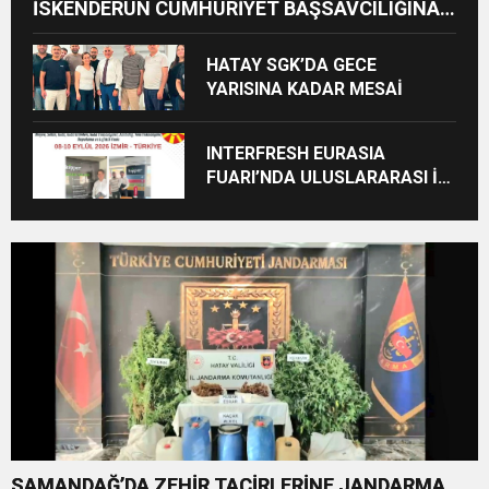
İSKENDERUN CUMHURİYET BAŞSAVCILIĞINA
ZİYARET
HATAY SGK’DA GECE
YARISINA KADAR MESAİ
INTERFRESH EURASIA
FUARI’NDA ULUSLARARASI İŞ
BİRLİKLERİ İÇİN GERİ SAYIM
BAŞLADI
SAMANDAĞ’DA ZEHİR TACİRLERİNE JANDARMA