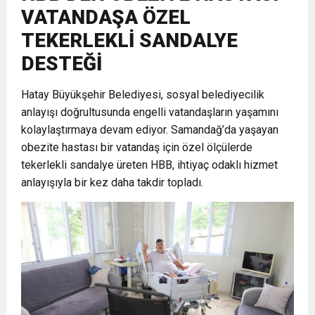
VATANDAŞA ÖZEL
17:36
KURUMLAR VERGİSİ ERTELENDİ
CUMHURİYET BAYRAMI MESAJI
ve Onur Nişanesidir
TEKERLEKLİ SANDALYE
DESTEĞİ
1:00
İTSO İŞ-KUR SGK TOPLANTI
Hatay Büyükşehir Belediyesi, sosyal belediyecilik
anlayışı doğrultusunda engelli vatandaşların yaşamını
21:40
CEYLANDERE’DE BAŞKAN EMRAH
DUYURUSU
kolaylaştırmaya devam ediyor. Samandağ’da yaşayan
obezite hastası bir vatandaş için özel ölçülerde
18:22
BAŞKAN SAMİ ÜSTÜN’DEN
KARAÇAY’A SEVGİ SELİ
tekerlekli sandalye üreten HBB, ihtiyaç odaklı hizmet
anlayışıyla bir kez daha takdir topladı.
GÖNÜLLERE DOKUNAN ZİYARET