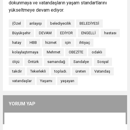
dokunmaya ve vatandaşların yaşam standartlarını
yükseltmeye devam ediyor.
(Özel
anlayışı
belediyecilik
BELEDİYESİ
Büyükşehir
DEVAM
EDİYOR
ENGELLİ
hastası
hatay
HBB
hizmet
için
ihtiyaç
kolaylaştırmaya
Mehmet
OBEZİTE
odaklı
ölçü
Öntürk
samandağ
Sandalye
Sosyal
takdir
Tekerlekli
topladı.
üreten
Vatandaş
vatandaşlar
Yaşamı
yaşayan
YORUM YAP