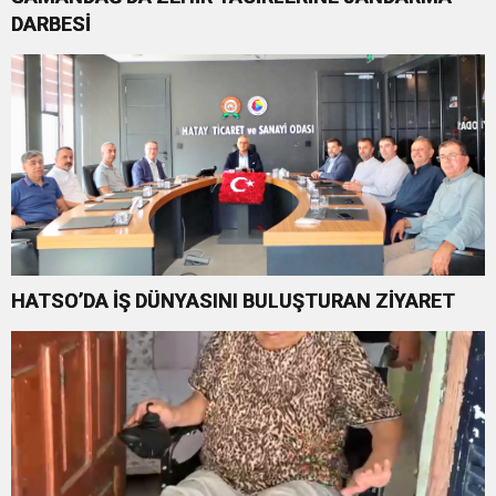
DARBESİ
HATSO’DA İŞ DÜNYASINI BULUŞTURAN ZİYARET