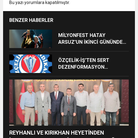
Bu yazı yorumlara kapatılmıştır.
BENZER HABERLER
MİLYONFEST HATAY
ARSUZ’UN İKİNCİ GÜNÜNDE
İMREN ÇAPANOĞLU SAHNE
ALACAK
ÖZÇELİK-İŞ’TEN SERT
DEZENFORMASYON
AÇIKLAMASI: “HUKUKİ VE
CEZAİ SÜREÇ BAŞLATILDI”
REYHANLI VE KIRIKHAN HEYETİNDEN