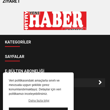
ZİYARET
KATEGORİLER
SAYFALAR
E-BÜLTEN ABONELİĞİ
Veri politikasındaki amaçlarla sınırlı ve
mevzuata uygun şekilde çerez
konumlandırmaktayız. Detaylar için veri
E-Bülten aboneliği ile haberlere daha hızlı erişin.
politikamızı inceleyebilirsiniz.
Daha fazla bilgi