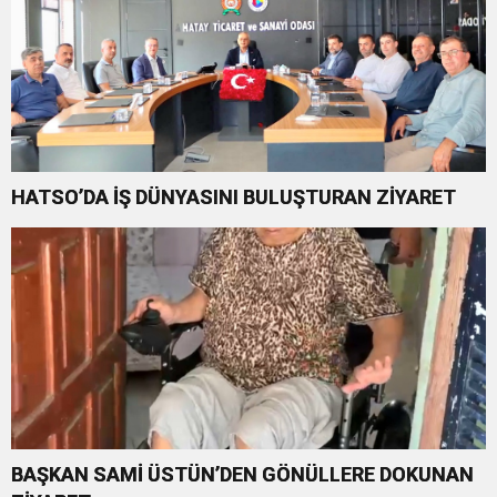
HATSO’DA İŞ DÜNYASINI BULUŞTURAN ZİYARET
BAŞKAN SAMİ ÜSTÜN’DEN GÖNÜLLERE DOKUNAN