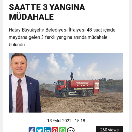
SAATTE 3 YANGINA
6:19
HBB BAŞKANI ÖNTÜRK’ÜN
Cumhuriyet, Türk Milletinin Özgürlük
MÜDAHALE
17:36
Hatay Büyükşehir Belediyesi İtfaiyesi 48 saat içinde
KURUMLAR VERGİSİ ERTELENDİ
CUMHURİYET BAYRAMI MESAJI
ve Onur Nişanesidir
meydana gelen 3 farklı yangına anında müdahale
bulundu.
1:00
İTSO İŞ-KUR SGK TOPLANTI
21:40
CEYLANDERE’DE BAŞKAN EMRAH
DUYURUSU
18:22
BAŞKAN SAMİ ÜSTÜN’DEN
KARAÇAY’A SEVGİ SELİ
GÖNÜLLERE DOKUNAN ZİYARET
13 Eylül 2022 - 15:18
260 views