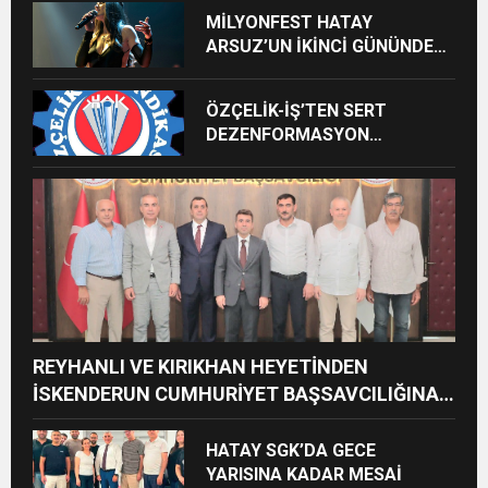
MİLYONFEST HATAY
ARSUZ’UN İKİNCİ GÜNÜNDE
İMREN ÇAPANOĞLU SAHNE
ALACAK
ÖZÇELİK-İŞ’TEN SERT
DEZENFORMASYON
AÇIKLAMASI: “HUKUKİ VE
CEZAİ SÜREÇ BAŞLATILDI”
REYHANLI VE KIRIKHAN HEYETİNDEN
İSKENDERUN CUMHURİYET BAŞSAVCILIĞINA
ZİYARET
HATAY SGK’DA GECE
YARISINA KADAR MESAİ