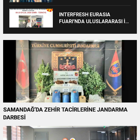
INTERFRESH EURASIA
FUARI’NDA ULUSLARARASI İŞ
BİRLİKLERİ İÇİN GERİ SAYIM
BAŞLADI
SAMANDAĞ’DA ZEHİR TACİRLERİNE JANDARMA
DARBESİ