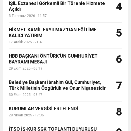
IŞIL Eczanesi Görkemli Bir Törenle Hizmete
4
Açıldı
3 Temmuz 2026 - 11:57
HİKMET KAMİL ERYILMAZ’DAN EĞİTİME
5
KALICI YATIRIM
17 Aralık 2025 - 21:40
HBB BAŞKANI ÖNTÜRK’ÜN CUMHURİYET
6
BAYRAMI MESAJI
29 Ekim 2025 - 06:19
Belediye Başkanı İbrahim Gül, Cumhuriyet,
7
Türk Milletinin Özgürlük ve Onur Nişanesidir
30 Ekim 2025 - 03:47
KURUMLAR VERGİSİ ERTELENDİ
8
29 Nisan 2025 - 17:36
İTSO İŞ-KUR SGK TOPLANTI DUYURUSU