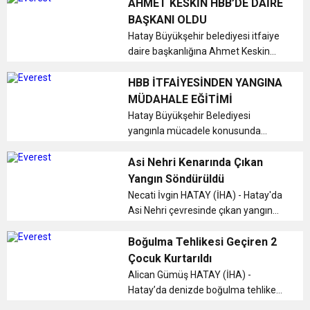
liderliğinde geçen 9 ayda
AHMET KESKİN HBB’DE DAİRE
vatandaşların can ve mal kaybını
BAŞKANI OLDU
önlemek için yoğun mesai harcıyor.
Hatay Büyükşehir belediyesi itfaiye
Ekipler bu s...
daire başkanlığına Ahmet Keskin
getirildi....
HBB İTFAİYESİNDEN YANGINA
MÜDAHALE EĞİTİMİ
Hatay Büyükşehir Belediyesi
yangınla mücadele konusunda
vatandaşları bilinçlendirmeye
devam ediyor....
Asi Nehri Kenarında Çıkan
Yangın Söndürüldü
Necati İvgin HATAY (İHA) - Hatay'da
Asi Nehri çevresinde çıkan yangın
itfaiye ekipleri tarafından
söndürüldü....
Boğulma Tehlikesi Geçiren 2
Çocuk Kurtarıldı
Alican Gümüş HATAY (İHA) -
Hatay’da denizde boğulma tehlikesi
geçiren 2 çocuğu itfaiye ekipleri