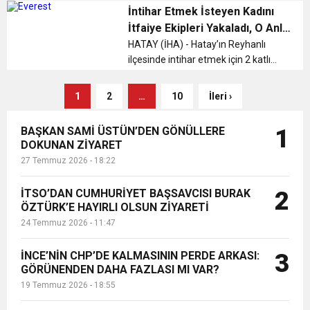
kurtardı....
İntihar Etmek İsteyen Kadını
İtfaiye Ekipleri Yakaladı, O Anlar
Kamerada
HATAY (İHA) - Hatay’ın Reyhanlı
ilçesinde intihar etmek için 2 katlı
binanın damına çıkan kadını itfaiye
ekipleri yakaladı...
1
2
…
10
İleri ›
BAŞKAN SAMİ ÜSTÜN’DEN GÖNÜLLERE
1
DOKUNAN ZİYARET
27 Temmuz 2026 - 18:22
İTSO’DAN CUMHURİYET BAŞSAVCISI BURAK
2
ÖZTÜRK’E HAYIRLI OLSUN ZİYARETİ
24 Temmuz 2026 - 11:47
İNCE’NİN CHP’DE KALMASININ PERDE ARKASI:
3
GÖRÜNENDEN DAHA FAZLASI MI VAR?
19 Temmuz 2026 - 18:55