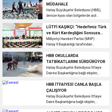
çarptıktan sonra konteyner iş yerine
MÜDAHALE
gir...
17:36
Hatay Büyükşehir Belediyesi (HBB),
KURUMLAR VERGİSİ ERTELENDİ
CUMHURİYET BAYRAMI MESAJI
ve Onur Nişanesidir
denize kıyısı olan bölgelerde acil
müdahaleleriyle vatandaşların
1:00
İTSO İŞ-KUR SGK TOPLANTI
güvenliğini sağlamaya devam
LÜTFİ KAŞIKÇI: “Hedefimiz Türk
ediyor....
ve Kürt Kardeşliğini Sonsuza
dek Pekiştirmek”
Milliyetçi Hareket Partisi (MHP)
21:40
CEYLANDERE’DE BAŞKAN EMRAH
DUYURUSU
Hatay İl Başkanlığı tarafından
organize edilen "2024 Yılı
18:22
Değerlendirme Toplantısı", Belen
HBB OKULLARDA
BAŞKAN SAMİ ÜSTÜN’DEN
KARAÇAY’A SEVGİ SELİ
Belediye Başkanı İbrahim Gül’ün ev
TATBİKATLARINI SÜRDÜRÜYOR
sahipliğinde Belen Koca Yusuf
Hatay Büyükşehir Belediyesi İtfaiye
GÖNÜLLERE DOKUNAN ZİYARET
Restaurant’...
Dairesi Başkanlığına bağlı ekipler,
eğitim kurumlarında herhangi bir
afet durumuna karşı nasıl
HBB İTFAİYESİ CANLA BAŞLA
davranmaları ve neler yapmaları
ÇALIŞIYOR
gerektiğine dair görevli
Hatay Büyükşehir Belediyesi İtfaiye
personellere...
Daire Başkanlığına bağlı ekipler,
Başkan Mehmet Öntürk’ün