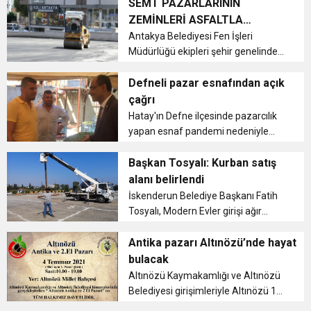
gerçekleştirildi....
SEMT PAZARLARININ
ZEMİNLERİ ASFALTLA
KAPLANIYOR
Antakya Belediyesi Fen İşleri
Müdürlüğü ekipleri şehir genelinde
bulunan semt pazarlarında
asfaltlama çalışmalarına
Defneli pazar esnafından açık
başladıklarını duyurdu....
çağrı
Hatay'ın Defne ilçesinde pazarcılık
yapan esnaf pandemi nedeniyle
kapatılan Salı Pazarı'nın açılmasını
istedi. ...
Başkan Tosyalı: Kurban satış
alanı belirlendi
İskenderun Belediye Başkanı Fatih
Tosyalı, Modern Evler girişi ağır
bakım karşısındaki boş arazinin
kurban satış alanı olarak
Antika pazarı Altınözü’nde hayat
belirlendiğini belirtti....
bulacak
Altınözü Kaymakamlığı ve Altınözü
Belediyesi girişimleriyle Altınözü 15
Temmuz Milli İrade Parkı'nda her