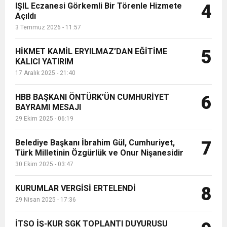
IŞIL Eczanesi Görkemli Bir Törenle Hizmete
4
Açıldı
3 Temmuz 2026 - 11:57
HİKMET KAMİL ERYILMAZ’DAN EĞİTİME
5
KALICI YATIRIM
17 Aralık 2025 - 21:40
HBB BAŞKANI ÖNTÜRK’ÜN CUMHURİYET
6
BAYRAMI MESAJI
29 Ekim 2025 - 06:19
Belediye Başkanı İbrahim Gül, Cumhuriyet,
7
Türk Milletinin Özgürlük ve Onur Nişanesidir
30 Ekim 2025 - 03:47
KURUMLAR VERGİSİ ERTELENDİ
8
29 Nisan 2025 - 17:36
İTSO İŞ-KUR SGK TOPLANTI DUYURUSU