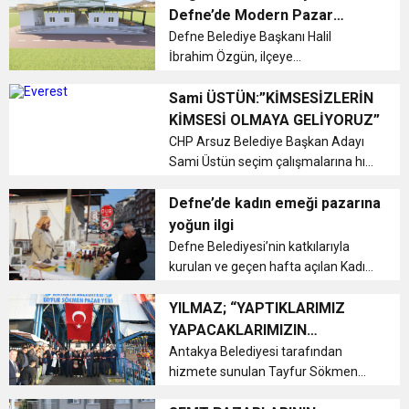
çarptıktan sonra konteyner iş yerine
Defne’de Modern Pazar
gir...
17:36
Yükseliyor
Defne Belediye Başkanı Halil
KURUMLAR VERGİSİ ERTELENDİ
CUMHURİYET BAYRAMI MESAJI
ve Onur Nişanesidir
İbrahim Özgün, ilçeye
kazandırılacak modern semt pazarı
1:00
İTSO İŞ-KUR SGK TOPLANTI
projesinin temelini attı. Çok amaçlı
Sami ÜSTÜN:”KİMSESİZLERİN
yapısıyla hem pazarcı esnafına
KİMSESİ OLMAYA GELİYORUZ”
daha düzenli bir çalışma alanı
CHP Arsuz Belediye Başkan Adayı
21:40
CEYLANDERE’DE BAŞKAN EMRAH
DUYURUSU
sunacak hem de D...
Sami Üstün seçim çalışmalarına hız
kesmeden devam ediyor. Karaağaç
18:22
dolmuş durağı ve Salı pazarında
Defne’de kadın emeği pazarına
BAŞKAN SAMİ ÜSTÜN’DEN
KARAÇAY’A SEVGİ SELİ
halk ile buluşan Üstün'e Karaağaç
yoğun ilgi
halkı büyük ilgi gösterdi....
Defne Belediyesi’nin katkılarıyla
GÖNÜLLERE DOKUNAN ZİYARET
kurulan ve geçen hafta açılan Kadın
Emeği Pazarı, bu hafta da Armutlu
Semt Pazarı’ndaki yerini aldı....
YILMAZ; “YAPTIKLARIMIZ
YAPACAKLARIMIZIN
TEMİNATIDIR”
Antakya Belediyesi tarafından
hizmete sunulan Tayfur Sökmen
Semt Pazarı açılış töreni