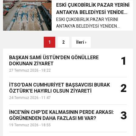
ayın ilk pazar günü kurulacak olan
ESKİ ÇUKOBİRLİK PAZAR YERİNİ
antika pazarında ikinci el eşyalarını
ANTAKYA BELEDİYESİ YENİDEN
satmak isteyenler ve a...
İNŞA EDİYOR
ESKİ ÇUKOBİRLİK PAZAR YERİNİ
ANTAKYA BELEDİYESİ YENİDEN
İNŞA EDİYOR Antakya Belediye
Başkanı İzzettin Yılmaz, eski
1
2
İleri ›
Çukobirlik pazarının olduğu yerin
sıkıntılarını çözdüklerini, o alanı
BAŞKAN SAMİ ÜSTÜN’DEN GÖNÜLLERE
1
Antakya’ya yep...
DOKUNAN ZİYARET
27 Temmuz 2026 - 18:22
İTSO’DAN CUMHURİYET BAŞSAVCISI BURAK
2
ÖZTÜRK’E HAYIRLI OLSUN ZİYARETİ
24 Temmuz 2026 - 11:47
İNCE’NİN CHP’DE KALMASININ PERDE ARKASI:
3
GÖRÜNENDEN DAHA FAZLASI MI VAR?
19 Temmuz 2026 - 18:55