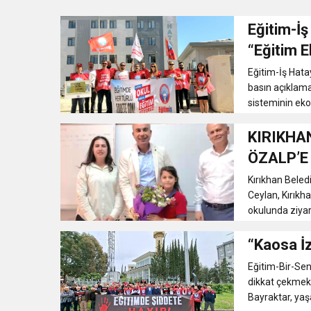
Eğitim-İş
3:47
Belediye Başkanı İbrahim 
“Eğitim 
Altında”
Eğitim-İş Hata
6:19
HBB BAŞKANI ÖNTÜRK’Ü
basın açıklama
sisteminin ekon
17:36
KURUMLAR VERGİSİ E
KIRIKHA
ÖZALP’E
1:00
İTSO İŞ-KUR SGK
Kırıkhan Beled
Ceylan, Kırık
21:40
CEYLANDERE’DE BAŞKA
okulunda ziyare
“Kaosa İ
18:22
BAŞKAN SAMİ ÜSTÜN’
Eğitim-Bir-Sen
dikkat çekmek 
Bayraktar, yaşa