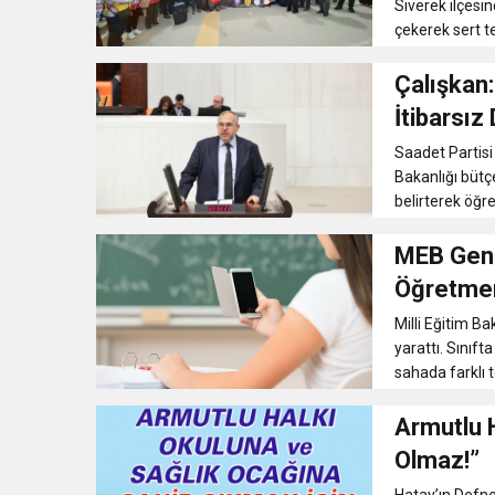
Siverek ilçesin
çekerek sert te
Çalışkan:
İtibarsız
Saadet Partisi
Bakanlığı bütç
belirterek öğr
MEB Gene
Öğretmen
Milli Eğitim B
yarattı. Sınıf
sahada farklı t
Armutlu H
Olmaz!”
Hatay’ın Defne