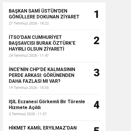
BAŞKAN SAMİ ÜSTÜN’DEN
1
GÖNÜLLERE DOKUNAN ZİYARET
27 Temmuz 2026 - 18:22
İTSO’DAN CUMHURİYET
2
BAŞSAVCISI BURAK ÖZTÜRK’E
HAYIRLI OLSUN ZİYARETİ
24 Temmuz 2026 - 11:47
İNCE’NİN CHP’DE KALMASININ
3
PERDE ARKASI: GÖRÜNENDEN
DAHA FAZLASI MI VAR?
19 Temmuz 2026 - 18:55
IŞIL Eczanesi Görkemli Bir Törenle
4
Hizmete Açıldı
3 Temmuz 2026 - 11:57
HİKMET KAMİL ERYILMAZ’DAN