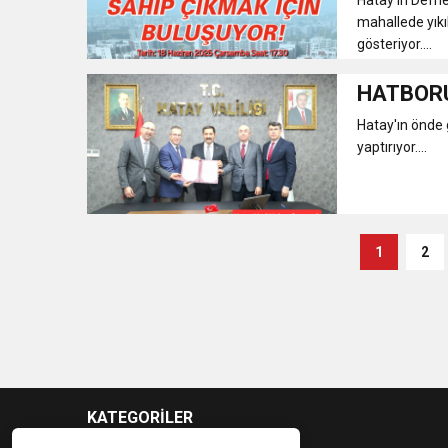
mahallede yıkı
gösteriyor....
HATBORU
Hatay'ın önde 
yaptırıyor....
1
2
KATEGORİLER