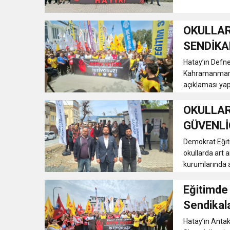
OKULLAR
SENDİKA
Hatay’ın Defne
Kahramanmaraş’
açıklaması yapt
OKULLAR
GÜVENLİ
Demokrat Eğiti
okullarda art a
kurumlarında a
Eğitimde 
Sendikala
Hatay’ın Antaky