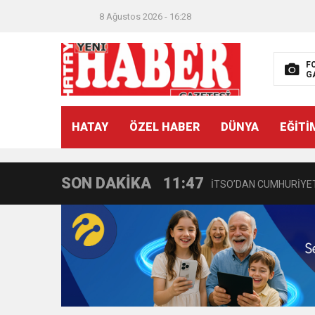
8 Ağustos 2026 - 16:28
F
G
21:40
CEYLANDERE’DE BAŞKA
HATAY
ÖZEL HABER
DÜNYA
EĞİTİ
18:22
BAŞKAN SAMİ ÜSTÜN’
SON DAKİKA
11:47
İTSO’DAN CUMHURİYET
18:55
İNCE’NİN CHP’DE KAL
11:57
IŞIL Eczanesi Görkemli 
21:40
HİKMET KAMİL ERYILMA