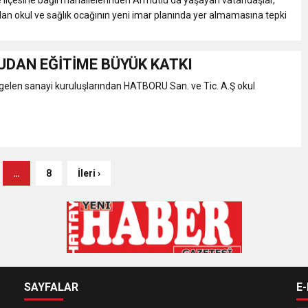
lan okul ve sağlık ocağının yeni imar planında yer almamasına tepki
DAN EĞİTİME BÜYÜK KATKI
gelen sanayi kuruluşlarından HATBORU San. ve Tic. A.Ş okul
…
8
İleri ›
SAYFALAR
E