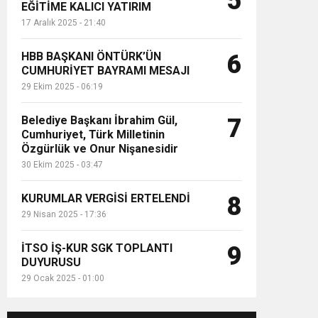
5
EĞİTİME KALICI YATIRIM
17 Aralık 2025 - 21:40
HBB BAŞKANI ÖNTÜRK’ÜN
6
CUMHURİYET BAYRAMI MESAJI
29 Ekim 2025 - 06:19
Belediye Başkanı İbrahim Gül,
7
Cumhuriyet, Türk Milletinin
Özgürlük ve Onur Nişanesidir
30 Ekim 2025 - 03:47
KURUMLAR VERGİSİ ERTELENDİ
8
29 Nisan 2025 - 17:36
İTSO İŞ-KUR SGK TOPLANTI
9
DUYURUSU
29 Ocak 2025 - 01:00