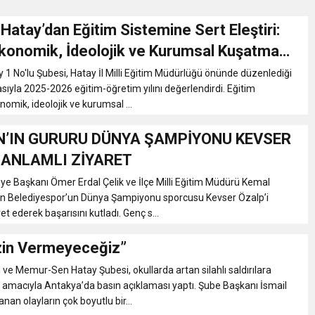
 Hatay’dan Eğitim Sistemine Sert Eleştiri:
Gül, Cumhuriyet, Türk Milletinin Özgürlük ve Onur Nişanesidir
Ekonomik, İdeolojik ve Kurumsal Kuşatma
y 1 No'lu Şubesi, Hatay İl Milli Eğitim Müdürlüğü önünde düzenlediği
N CUMHURİYET BAYRAMI MESAJI
sıyla 2025-2026 eğitim-öğretim yılını değerlendirdi. Eğitim
omik, ideolojik ve kurumsal ...
RTELENDİ
N’IN GURURU DÜNYA ŞAMPİYONU KEVSER
 ANLAMLI ZİYARET
 TOPLANTI DUYURUSU
iye Başkanı Ömer Erdal Çelik ve İlçe Milli Eğitim Müdürü Kemal
han Belediyespor’un Dünya Şampiyonu sporcusu Kevser Özalp’i
N EMRAH KARAÇAY’A SEVGİ SELİ
t ederek başarısını kutladı. Genç s...
zin Vermeyeceğiz”
DEN GÖNÜLLERE DOKUNAN ZİYARET
 ve Memur-Sen Hatay Şubesi, okullarda artan silahlı saldırılara
amacıyla Antakya’da basın açıklaması yaptı. Şube Başkanı İsmail
nan olayların çok boyutlu bir...