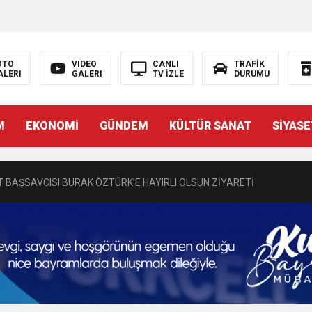
OTO
VIDEO
CANLI
TRAFİK
ALERI
GALERI
TV İZLE
DURUMU
N EMRAH KARAÇAY’A SEVGİ SELİ
M
EKONOMİ
GÜNDEM
KÜLTÜR SANAT
SİYASE
DEN GÖNÜLLERE DOKUNAN ZİYARET
 BAŞSAVCISI BURAK ÖZTÜRK’E HAYIRLI OLSUN ZİYARETİ
MASININ PERDE ARKASI: GÖRÜNENDEN DAHA FAZLASI MI VAR?
Bir Törenle Hizmete Açıldı
Z’DAN EĞİTİME KALICI YATIRIM