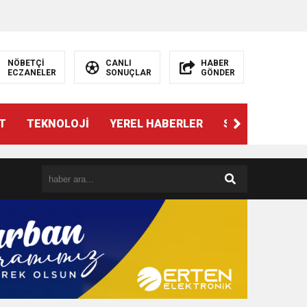
NÖBETÇİ
CANLI
HABER
ECZANELER
SONUÇLAR
GÖNDER
T
TEKNOLOJİ
YEREL HABERLER
SPOR