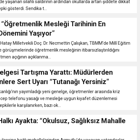
de yaşanan silahlı saldırının ardından okullarda artan şiddete dikkat
pki gösterdi. Sendika t...
 “Öğretmenlik Mesleği Tarihinin En
 Dönemini Yaşıyor”
 Hatay Milletvekili Doç. Dr. Necmettin Çalışkan, TBMM’de Millî Eğitim
e görüşmelerinde öğretmenlik mesleğinin itibarsızlaştırıldığını
etmen açığının açıklanma...
lgesi Tartışma Yarattı: Müdürlerden
lere Sert Uyarı “Tutanağı Yersiniz”
akanlığı’nın yayımladığı yeni genelge, öğretmenler arasında kriz
ta cep telefonu yasağı ve mesleğe uygun kıyafet düzenlemesi
epkilerle karşılanırken, bazı ok...
alkı Ayakta: “Okulsuz, Sağlıksız Mahalle
 ilçesine bağlı mahallelerinden Armutlu’da yaşayan vatandaşlar,