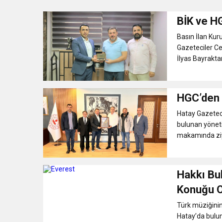
BİK ve H
21:40
CEYLANDERE’DE BAŞKA
Basın İlan Kur
Gazeteciler C
18:22
BAŞKAN SAMİ ÜSTÜN’
İlyas Bayraktar
Hatay Gazetec
bulunan yönet
makamında ziyar
Hakkı Bu
Konuğu O
Türk müziğinin
Hatay’da bulu