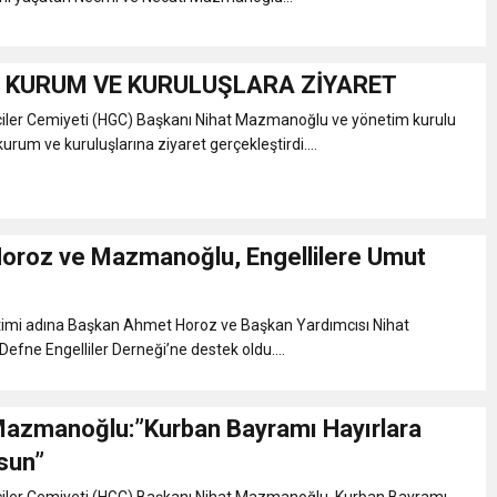
 KURUM VE KURULUŞLARA ZİYARET
iler Cemiyeti (HGC) Başkanı Nihat Mazmanoğlu ve yönetim kurulu
urum ve kuruluşlarına ziyaret gerçekleştirdi....
oroz ve Mazmanoğlu, Engellilere Umut
mi adına Başkan Ahmet Horoz ve Başkan Yardımcısı Nihat
fne Engelliler Derneği’ne destek oldu....
azmanoğlu:”Kurban Bayramı Hayırlara
sun”
iler Cemiyeti (HGC) Başkanı Nihat Mazmanoğlu, Kurban Bayramı