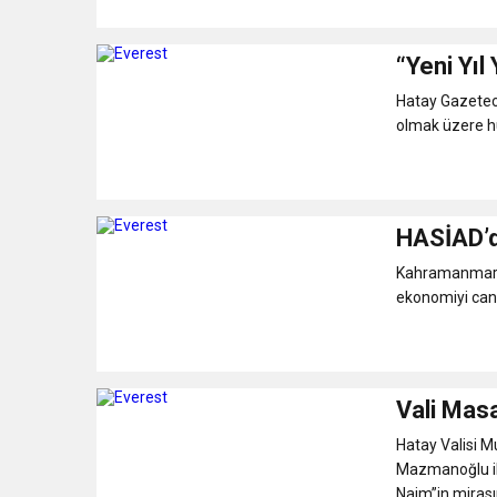
“Yeni Yıl
Hatay Gazeteci
olmak üzere hu
HASİAD’d
Kahramanmaraş
ekonomiyi canla
Vali Masa
Hatay Valisi M
Mazmanoğlu il
Naim”in miras