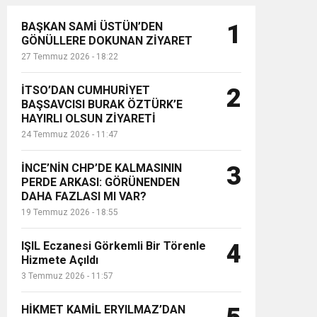
BAŞKAN SAMİ ÜSTÜN’DEN
1
GÖNÜLLERE DOKUNAN ZİYARET
27 Temmuz 2026 - 18:22
İTSO’DAN CUMHURİYET
2
BAŞSAVCISI BURAK ÖZTÜRK’E
HAYIRLI OLSUN ZİYARETİ
24 Temmuz 2026 - 11:47
İNCE’NİN CHP’DE KALMASININ
3
PERDE ARKASI: GÖRÜNENDEN
DAHA FAZLASI MI VAR?
19 Temmuz 2026 - 18:55
IŞIL Eczanesi Görkemli Bir Törenle
4
Hizmete Açıldı
3 Temmuz 2026 - 11:57
HİKMET KAMİL ERYILMAZ’DAN