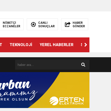
NÖBETÇİ
CANLI
HABER
ECZANELER
SONUÇLAR
GÖNDER
T
TEKNOLOJİ
YEREL HABERLER
SPOR