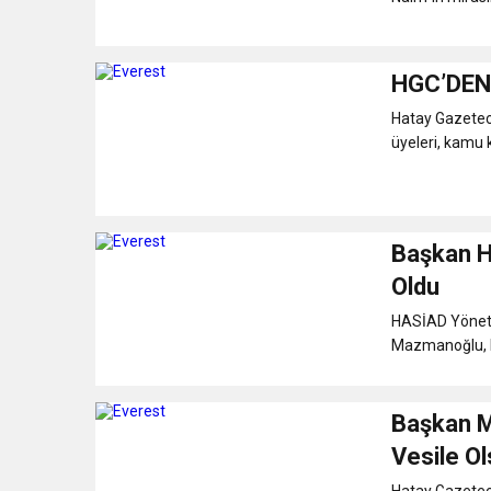
HGC’DEN
Hatay Gazetec
üyeleri, kamu k
Başkan H
Oldu
HASİAD Yöneti
Mazmanoğlu, De
Başkan M
Vesile Ol
Hatay Gazetec