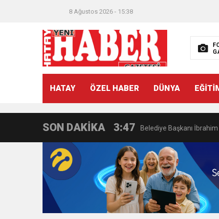
11:47
İTSO’DAN CUMHURİYET
8 Ağustos 2026 - 15:38
18:55
İNCE’NİN CHP’DE KAL
F
G
11:57
IŞIL Eczanesi Görkemli 
HATAY
ÖZEL HABER
DÜNYA
EĞİTİ
21:40
HİKMET KAMİL ERYILMA
SON DAKİKA
3:47
Belediye Başkanı İbrahim 
6:19
HBB BAŞKANI ÖNTÜRK’Ü
17:36
KURUMLAR VERGİSİ E
1:00
İTSO İŞ-KUR SGK