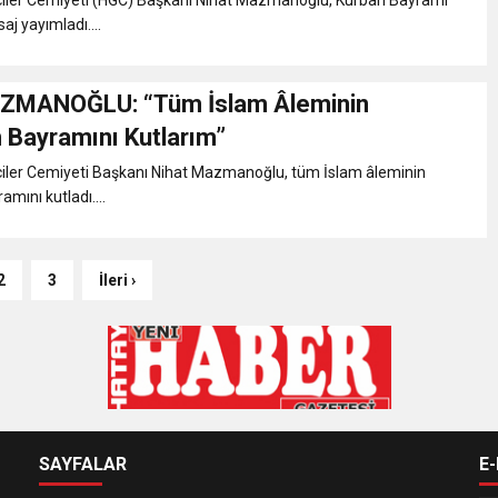
aj yayımladı....
AZMANOĞLU: “Tüm İslam Âleminin
Bayramını Kutlarım”
iler Cemiyeti Başkanı Nihat Mazmanoğlu, tüm İslam âleminin
ını kutladı....
2
3
İleri ›
SAYFALAR
E