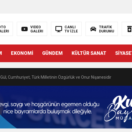
 BAŞSAVCISI BURAK ÖZTÜRK’E HAYIRLI OLSUN ZİYARETİ
MASININ PERDE ARKASI: GÖRÜNENDEN DAHA FAZLASI MI VAR?
OTO
VIDEO
CANLI
TRAFİK
ALERI
GALERI
TV İZLE
DURUMU
Bir Törenle Hizmete Açıldı
M
EKONOMİ
GÜNDEM
KÜLTÜR SANAT
SİYASE
Z’DAN EĞİTİME KALICI YATIRIM
Gül, Cumhuriyet, Türk Milletinin Özgürlük ve Onur Nişanesidir
N CUMHURİYET BAYRAMI MESAJI
RTELENDİ
 TOPLANTI DUYURUSU