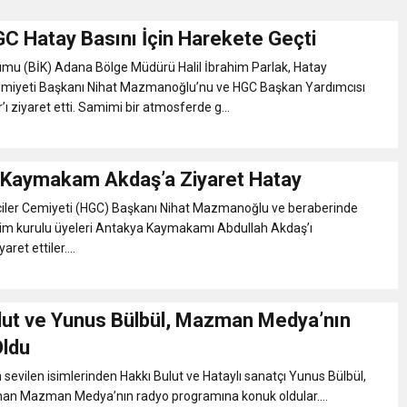
GC Hatay Basını İçin Harekete Geçti
N EMRAH KARAÇAY’A SEVGİ SELİ
umu (BİK) Adana Bölge Müdürü Halil İbrahim Parlak, Hatay
emiyeti Başkanı Nihat Mazmanoğlu’nu ve HGC Başkan Yardımcısı
DEN GÖNÜLLERE DOKUNAN ZİYARET
’ı ziyaret etti. Samimi bir atmosferde g...
HGC’den Kaymakam Akdaş’a Ziyaret Hatay
iler Cemiyeti (HGC) Başkanı Nihat Mazmanoğlu ve beraberinde
im kurulu üyeleri Antakya Kaymakamı Abdullah Akdaş’ı
et ettiler....
lut ve Yunus Bülbül, Mazman Medya’nın
ldu
 sevilen isimlerinden Hakkı Bulut ve Hataylı sanatçı Yunus Bülbül,
nan Mazman Medya’nın radyo programına konuk oldular....