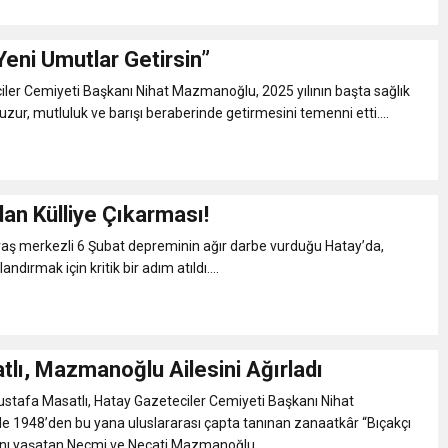
 Yeni Umutlar Getirsin”
ler Cemiyeti Başkanı Nihat Mazmanoğlu, 2025 yılının başta sağlık
zur, mutluluk ve barışı beraberinde getirmesini temenni etti....
an Külliye Çıkarması!
 merkezli 6 Şubat depreminin ağır darbe vurduğu Hatay’da,
ndırmak için kritik bir adım atıldı....
tlı, Mazmanoğlu Ailesini Ağırladı
ustafa Masatlı, Hatay Gazeteciler Cemiyeti Başkanı Nihat
e 1948’den bu yana uluslararası çapta tanınan zanaatkâr “Bıçakçı
ını yaşatan Necmi ve Necati Mazmanoğlu...