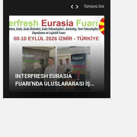
Tümünü Gör
EKİNCİLER 62 YAŞINDA: 62
HATAY SGK’DA GECE YARISINA
SAMANDAĞ’DA ZEHİR
INTERFRESH EURASIA
YILLIK SANAYİ MİRASI
KADAR MESAİ
TACİRLERİNE JANDARMA
FUARI’NDA ULUSLARARASI İŞ
GELECEĞE TAŞINIYOR
DARBESİ
BİRLİKLERİ İÇİN GERİ SAYIM
BAŞLADI