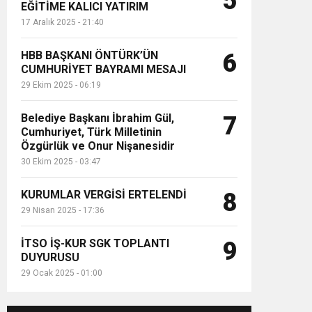
5
EĞİTİME KALICI YATIRIM
17 Aralık 2025 - 21:40
HBB BAŞKANI ÖNTÜRK’ÜN
6
CUMHURİYET BAYRAMI MESAJI
29 Ekim 2025 - 06:19
Belediye Başkanı İbrahim Gül,
7
Cumhuriyet, Türk Milletinin
Özgürlük ve Onur Nişanesidir
30 Ekim 2025 - 03:47
KURUMLAR VERGİSİ ERTELENDİ
8
29 Nisan 2025 - 17:36
İTSO İŞ-KUR SGK TOPLANTI
9
DUYURUSU
29 Ocak 2025 - 01:00