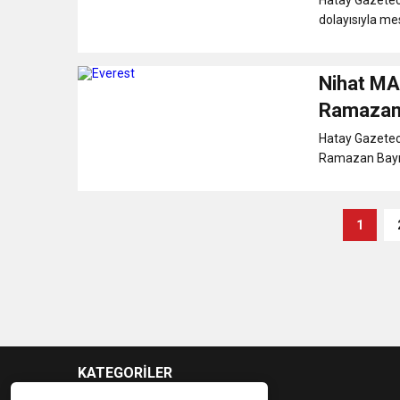
dolayısıyla mes
Nihat M
Ramazan 
Hatay Gazetec
Ramazan Bayram
1
KATEGORİLER