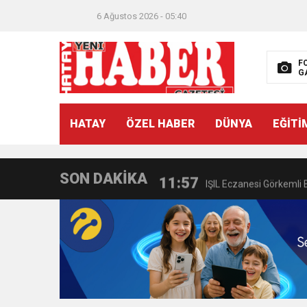
21:40
CEYLANDERE’DE BAŞKA
6 Ağustos 2026 - 05:40
18:22
BAŞKAN SAMİ ÜSTÜN’
F
G
11:47
İTSO’DAN CUMHURİYET
HATAY
ÖZEL HABER
DÜNYA
EĞİTİ
18:55
İNCE’NİN CHP’DE KAL
SON DAKİKA
11:57
IŞIL Eczanesi Görkemli 
21:40
HİKMET KAMİL ERYILMA
3:47
Belediye Başkanı İbrahim 
6:19
HBB BAŞKANI ÖNTÜRK’Ü