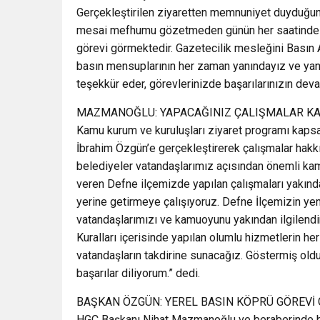
Gerçekleştirilen ziyaretten memnuniyet duyduğ
mesai mefhumu gözetmeden günün her saatinde k
görevi görmektedir. Gazetecilik mesleğini Basın A
basın mensuplarının her zaman yanındayız ve yan
teşekkür eder, görevlerinizde başarılarınızın devam
MAZMANOĞLU: YAPACAĞINIZ ÇALIŞMALAR KA
Kamu kurum ve kuruluşları ziyaret programı kaps
İbrahim Özgün’e gerçekleştirerek çalışmalar hakk
belediyeler vatandaşlarımız açısından önemli kam
veren Defne ilçemizde yapılan çalışmaları yakınd
yerine getirmeye çalışıyoruz. Defne İlçemizin ye
vatandaşlarımızı ve kamuoyunu yakından ilgilendi
Kuralları içerisinde yapılan olumlu hizmetlerin h
vatandaşların takdirine sunacağız. Göstermiş oldu
başarılar diliyorum.” dedi.
BAŞKAN ÖZGÜN: YEREL BASIN KÖPRÜ GÖREVİ
HGC Başkanı Nihat Mazmanoğlu ve beraberinde bu