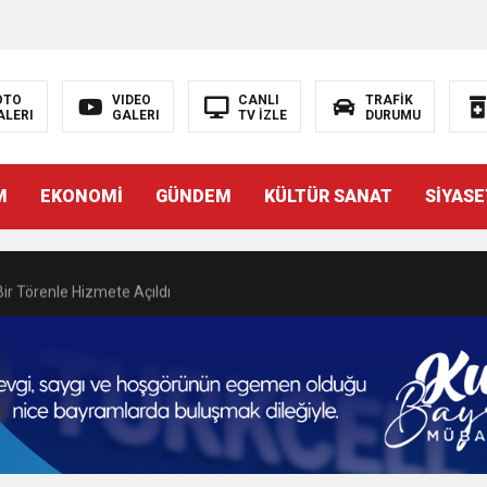
N EMRAH KARAÇAY’A SEVGİ SELİ
DEN GÖNÜLLERE DOKUNAN ZİYARET
OTO
VIDEO
CANLI
TRAFİK
ALERI
GALERI
TV İZLE
DURUMU
 BAŞSAVCISI BURAK ÖZTÜRK’E HAYIRLI OLSUN ZİYARETİ
M
EKONOMİ
GÜNDEM
KÜLTÜR SANAT
SİYASE
MASININ PERDE ARKASI: GÖRÜNENDEN DAHA FAZLASI MI VAR?
Bir Törenle Hizmete Açıldı
Z’DAN EĞİTİME KALICI YATIRIM
Gül, Cumhuriyet, Türk Milletinin Özgürlük ve Onur Nişanesidir
N CUMHURİYET BAYRAMI MESAJI