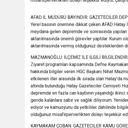
misafirperverlikten dolayı teşekkür ediyor, çalışma
AFAD İL MÜDÜRÜ BAYINDIR: GAZETECİLER D
Yerel basının önemine dikkat çeken AFAD Hatay İl
meydana gelen depremde ve sonrasında yapılan ça
aktarılmasında önemli görevler yaptılar. Kurum o
aktarılmasında vermiş olduğunuz desteklerden dola
MAZMANOĞLU: İLÇEMİZ İLE İLGİLİ BİLGİLEND
Ziyaret programları kapsamında Defne Kaymakam
hakkında bilgiler veren HGC Başkanı Nihat Mazm
etkilenen iller arasında ilk sırada olan Hatay’da 
altında bulunduğu Hatay Gazeteciler Cemiyeti Hi
depremde en fazla can kaybının yaşandığı ikinci 
geride kalanlara sabır ve sağlık diliyorum. Yenide
ediyor ve kamuoyunu da yetkililer dahilinde bilgi
olduğunuz misafirperverlikten dolayı teşekkür edi
KAYMAKAM ÇOBAN: GAZETECİLER KAMU GÖRE