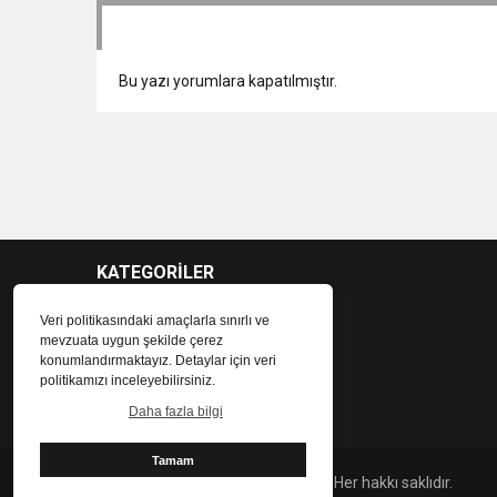
Bu yazı yorumlara kapatılmıştır.
KATEGORİLER
Veri politikasındaki amaçlarla sınırlı ve
mevzuata uygun şekilde çerez
konumlandırmaktayız. Detaylar için veri
politikamızı inceleyebilirsiniz.
Daha fazla bilgi
Tamam
2024 Hatay Yeni Haber Gazetesi - Her hakkı saklıdır.