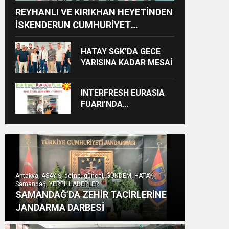
REYHANLI VE KIRIKHAN HEYETİNDEN
İSKENDERUN CUMHURİYET
BAŞSAVCILIĞINA ZİYARET
HATAY SGK’DA GECE
YARISINA KADAR MESAİ
INTERFRESH EURASIA
FUARI’NDA
ULUSLARARASI İŞ
BİRLİKLERİ İÇİN GERİ
SAYIM BAŞLADI
Antakya, ASAYİŞ, defne, güncel, GÜNDEM, HATAY,
Samandağ, YEREL HABERLER
SAMANDAĞ’DA ZEHİR TACİRLERİNE
JANDARMA DARBESİ