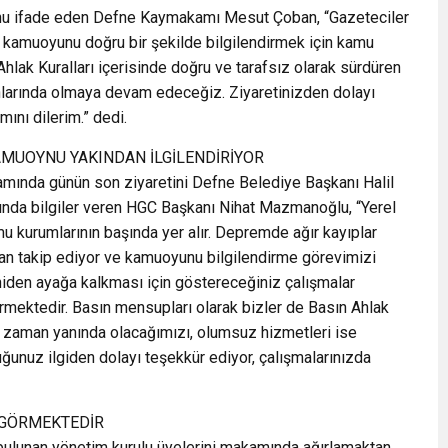
unu ifade eden Defne Kaymakamı Mesut Çoban, “Gazeteciler
amuoyunu doğru bir şekilde bilgilendirmek için kamu
hlak Kuralları içerisinde doğru ve tarafsız olarak sürdüren
larında olmaya devam edeceğiz. Ziyaretinizden dolayı
ını dilerim.” dedi.
MUOYNU YAKINDAN İLGİLENDİRİYOR
amında günün son ziyaretini Defne Belediye Başkanı Halil
ında bilgiler veren HGC Başkanı Nihat Mazmanoğlu, “Yerel
u kurumlarının başında yer alır. Depremde ağır kayıplar
an takip ediyor ve kamuoyunu bilgilendirme görevimizi
niden ayağa kalkması için göstereceğiniz çalışmalar
rmektedir. Basın mensupları olarak bizler de Basın Ahlak
er zaman yanında olacağımızı, olumsuz hizmetleri ise
ğunuz ilgiden dolayı teşekkür ediyor, çalışmalarınızda
 GÖRMEKTEDİR
lunan yönetim kurulu üyelerini makamında ağırlamaktan