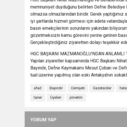
memnuniyet duyduğunu belirten Defne Belediye B
olmazsa olmazlarından biridir. Gerek yaptığımız s
iyi şartlarda hizmet görmesi için adeta vatandaşl
basın emekçilerinin sorunlarını yakından biliyorum
gözetmeksizin kamu görevini yerine getiren bas
Gerçekleştirdiğiniz ziyaretten dolayı teşekkür eder
HGC BAŞKANI MAZMANOĞLU’NDAN ANLAMLI 
Yapılan ziyaretler kapsamında HGC Başkanı Niha
Bayındır, Defne Kaymakamı Mesut Çoban ve Defne 
tual üzerine yapılmış olan eski Antakya’nın sokakl
afad
Bayındır
Cemiyeti
Gazeteciler
hata
taner
Üyeleri
yönetim
YORUM YAP