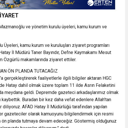
İYARET
 Mazmanoğlu ve yönetim kurulu üyeleri, kamu kurum ve
Üyeleri, kamu kurum ve kuruluşları ziyaret programları
 Hatay İl Müdürü Taner Bayındır, Defne Kaymakamı Mesut
m Özgün’ü makamlarında ziyaret ettiler.
MAN ÖN PLANDA TUTACAĞIZ
a gerçekleştirerek faaliyetlerle ilgili bilgiler aktaran HGC
e Hatay dahil olmak üzere toplam 11 ilde Asrın Felaketini
y’da meydana geldi. Depremde gazeteci arkadaşlarımız olmak
zı kaybettik. Buradan bir kez daha vefat edenlere Allah’tan
alar diliyoruz. AFAD Hatay İl Müdürlüğü tarafından yapılan
ler gazeteciler olarak kamuoyunu bilgilendirmek için resmi
man ön planda tutmaya devam edeceğiz. Göstermiş olduğunuz