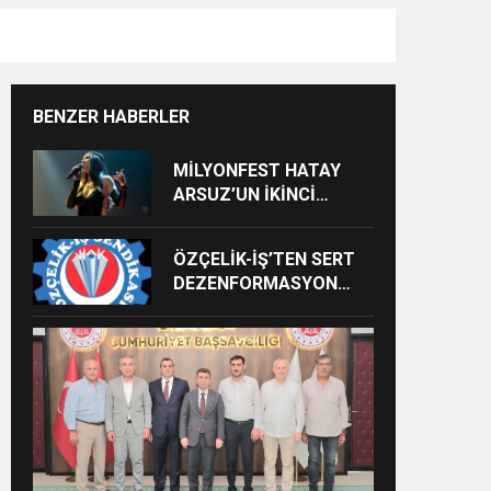
BENZER HABERLER
MİLYONFEST HATAY
ARSUZ’UN İKİNCİ
GÜNÜNDE İMREN
ÇAPANOĞLU SAHNE
ÖZÇELİK-İŞ’TEN SERT
ALACAK
DEZENFORMASYON
AÇIKLAMASI: “HUKUKİ
VE CEZAİ SÜREÇ
BAŞLATILDI”