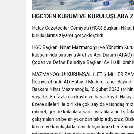
HGC’DEN KURUM VE KURULUŞLARA Z
Hatay Gazeteciler Cemiyeti (HGC) Başkanı Nihat
kuruluşlarına ziyaret gerçekleştirdi.
HGC Başkanı Nihat Mazmanoğlu ve Yönetim Kurulu 
kapsamında sırasıyla Afet ve Acil Durum (AFAD)
Çoban ve Defne Belediye Başkanı Av. Halil İbrahi
MAZMANOĞLU: KURUMSAL İLETİŞİMİ HER ZA
İlk ziyaretini AFAD Hatay İl Müdürü Taner Bayındır’
Başkanı Nihat Mazmanoğlu, “6 Şubat 2023 tarihind
yaşadık. En fazla can kaybı ve hasar kaydı Hata
üzere aileleri ile birlikte çok sayıda vatandaşımı
rahmet, geride kalanlara sabır, yaralılara acil şif
çalışmaları an be an yakından takip ediyoruz. Biz
kurum ve kuruluşlarla olan iletişimimizi her za