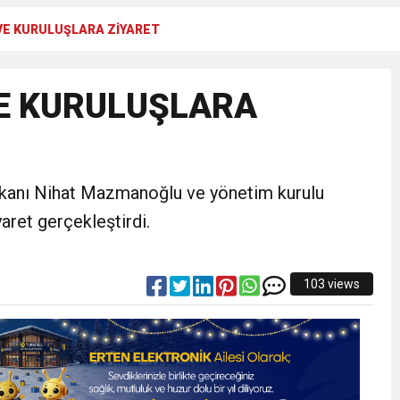
VE KURULUŞLARA ZİYARET
RTELENDİ
E KURULUŞLARA
 TOPLANTI DUYURUSU
N EMRAH KARAÇAY’A SEVGİ SELİ
kanı Nihat Mazmanoğlu ve yönetim kurulu
DEN GÖNÜLLERE DOKUNAN ZİYARET
aret gerçekleştirdi.
103 views