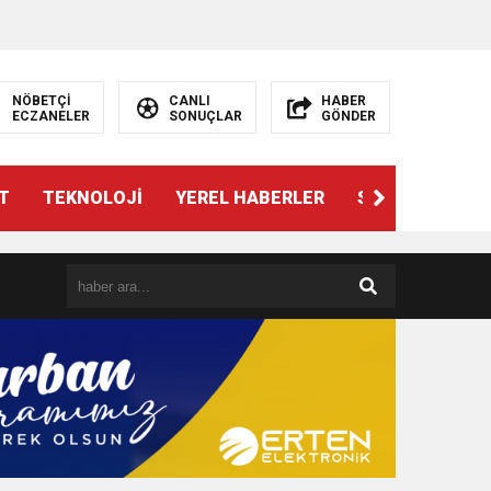
NÖBETÇİ
CANLI
HABER
ECZANELER
SONUÇLAR
GÖNDER
T
TEKNOLOJİ
YEREL HABERLER
SPOR