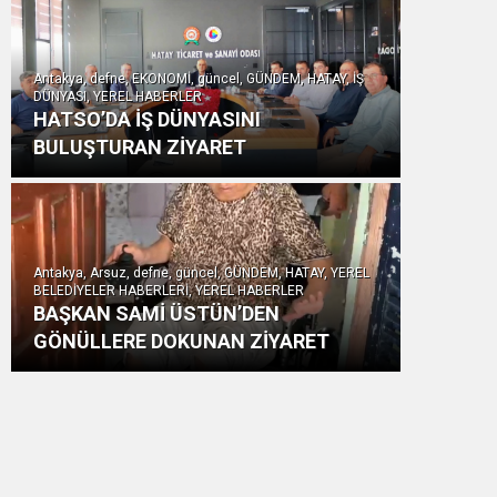
Antakya, defne, EKONOMİ, güncel, GÜNDEM, HATAY, İŞ
DÜNYASI, YEREL HABERLER
HATSO’DA İŞ DÜNYASINI
BULUŞTURAN ZİYARET
Antakya, Arsuz, defne, güncel, GÜNDEM, HATAY, YEREL
BELEDİYELER HABERLERİ, YEREL HABERLER
BAŞKAN SAMİ ÜSTÜN’DEN
GÖNÜLLERE DOKUNAN ZİYARET