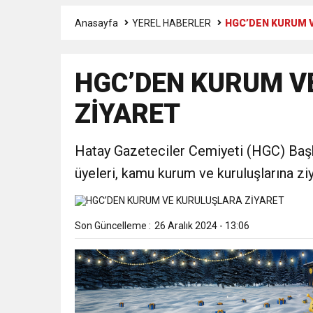
Anasayfa
YEREL HABERLER
HGC’DEN KURUM 
17:36
KURUMLAR VERGİSİ E
HGC’DEN KURUM V
1:00
İTSO İŞ-KUR SGK
ZİYARET
21:40
CEYLANDERE’DE BAŞKA
Hatay Gazeteciler Cemiyeti (HGC) Baş
18:22
BAŞKAN SAMİ ÜSTÜN’
üyeleri, kamu kurum ve kuruluşlarına ziy
Son Güncelleme :
26 Aralık 2024 - 13:06