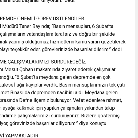
larınızda başarılar diliyorum.” dedi.
EPREMDE ÖNEMLİ GÖREV ÜSTLENDİLER
 Müdürü Taner Bayındır, “Basın mensupları, 6 Şubat’ta
lışmaların vatandaşlara tarafsız ve doğru bir şekilde
larak yapmış olduğumuz hizmetlerin kamu yararı gözetilerek
yı teşekkür eder, görevlerinizde başarılar dilerim.” dedi.
İRME ÇALIŞMALARIMIZI SÜRDÜRECEĞİZ
ı Mesut Çoban’ı makamında ziyaret ederek çalışmalar
anoğlu, “6 Şubat’ta meydana gelen depremde en çok
maalesef ağır kayıplar verdik. Basın mensuplarımızın tek çatı
zmet Binası da depremden nasibini aldı. Meydana gelen
sırasında Defne İlçemiz bulunuyor. Vefat edenlere rahmet,
n ayağa kalkmak için yapılan çalışmaları yakından takip
lendirme çalışmalarımızı sürdürüyoruz. Bizlere göstermiş
yor, görevinizde başarılar diliyorum.” diye konuştu.
Vİ YAPMAKTADIR