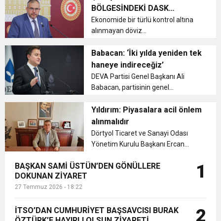
HIRSIZLIK ŞÜPHELİSİ
BÖLGESİNDEKİ DASK
TUTUKLANIRKEN, ÇALINAN
6:19
MAĞDURİYETLERİ GİDERİLMELİ
Ekonomide bir türlü kontrol altına
HBB BAŞKANI ÖNTÜRK’ÜN
Cumhuriyet, Türk Milletinin Özgürlük
EŞYALAR SAHİBİNE TESLİM
alınmayan döviz
EDİLDİ....
kurlarındaki yükselişlerle birlikte,
17:36
KURUMLAR VERGİSİ ERTELENDİ
CUMHURİYET BAYRAMI MESAJI
deprem ve DASK mağdurlarının
Babacan: ‘İki yılda yeniden tek
ve Onur Nişanesidir
problemlerine değinen Saadet
haneye indireceğiz’
Partisi Hatay Milletvekili Doç. Dr.
DEVA Partisi Genel Başkanı Ali
1:00
İTSO İŞ-KUR SGK TOPLANTI
Necmettin Çalışkan...
Babacan, partisinin genel
merkezinde düzenlediği haftalık
21:40
değerlendirme toplantısında
Yıldırım: Piyasalara acil önlem
CEYLANDERE’DE BAŞKAN EMRAH
DUYURUSU
konuştu. Gençlere seslenen
alınmalıdır
Babacan’ın gündeminde Merkez
Dörtyol Ticaret ve Sanayi Odası
18:22
BAŞKAN SAMİ ÜSTÜN’DEN
KARAÇAY’A SEVGİ SELİ
Bankası’nın döviz satışları...
Yönetim Kurulu Başkanı Ercan
Yıldırım, artan döviz fiyatlarının çok
BAŞKAN SAMİ ÜSTÜN’DEN GÖNÜLLERE
1
sayıda sektörü tehlikeye attığını ve
GÖNÜLLERE DOKUNAN ZİYARET
DOKUNAN ZİYARET
bu durumun iş dünyasını kötü
27 Temmuz 2026 - 18:22
etkilediğini belirtti....
İTSO’DAN CUMHURİYET BAŞSAVCISI BURAK
2
ÖZTÜRK’E HAYIRLI OLSUN ZİYARETİ