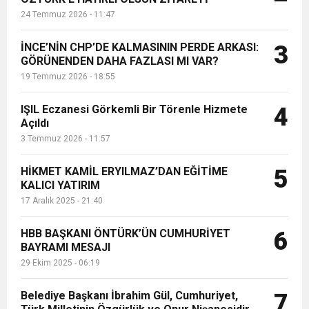
24 Temmuz 2026 - 11:47
İNCE’NİN CHP’DE KALMASININ PERDE ARKASI:
3
GÖRÜNENDEN DAHA FAZLASI MI VAR?
19 Temmuz 2026 - 18:55
IŞIL Eczanesi Görkemli Bir Törenle Hizmete
4
Açıldı
3 Temmuz 2026 - 11:57
HİKMET KAMİL ERYILMAZ’DAN EĞİTİME
5
KALICI YATIRIM
17 Aralık 2025 - 21:40
HBB BAŞKANI ÖNTÜRK’ÜN CUMHURİYET
6
BAYRAMI MESAJI
29 Ekim 2025 - 06:19
Belediye Başkanı İbrahim Gül, Cumhuriyet,
7