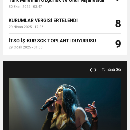
Türk Milletinin Özgürlük ve Onur Nişanesidir
30 Ekim 2025 - 03:47
KURUMLAR VERGİSİ ERTELENDİ
8
29 Nisan 2025 - 17:36
İTSO İŞ-KUR SGK TOPLANTI DUYURUSU
9
29 Ocak 2025 - 01:00
Tümünü Gör