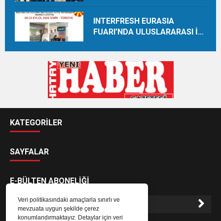
INTERFRESH EURASIA
FUARI’NDA ULUSLARARASI İŞ
BİRLİKLERİ İÇİN GERİ SAYIM
BAŞLADI
KATEGORİLER
SAYFALAR
E-BÜLTEN ABONELİĞİ
Veri politikasındaki amaçlarla sınırlı ve
mevzuata uygun şekilde çerez
konumlandırmaktayız. Detaylar için veri