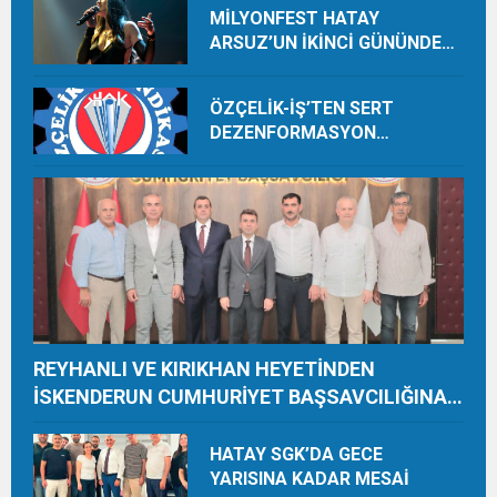
MİLYONFEST HATAY
ARSUZ’UN İKİNCİ GÜNÜNDE
İMREN ÇAPANOĞLU SAHNE
ALACAK
ÖZÇELİK-İŞ’TEN SERT
DEZENFORMASYON
AÇIKLAMASI: “HUKUKİ VE
CEZAİ SÜREÇ BAŞLATILDI”
REYHANLI VE KIRIKHAN HEYETİNDEN
İSKENDERUN CUMHURİYET BAŞSAVCILIĞINA
ZİYARET
HATAY SGK’DA GECE
YARISINA KADAR MESAİ