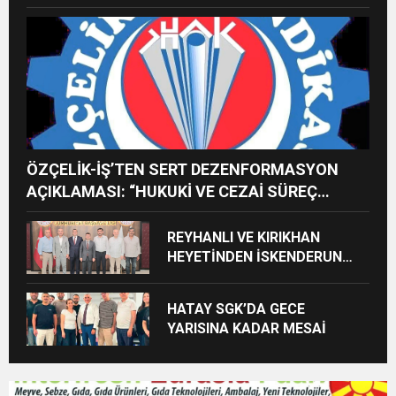
İMREN ÇAPANOĞLU SAHNE
ALACAK
ÖZÇELİK-İŞ’TEN SERT DEZENFORMASYON
AÇIKLAMASI: “HUKUKİ VE CEZAİ SÜREÇ
BAŞLATILDI”
REYHANLI VE KIRIKHAN
HEYETİNDEN İSKENDERUN
CUMHURİYET
BAŞSAVCILIĞINA ZİYARET
HATAY SGK’DA GECE
YARISINA KADAR MESAİ