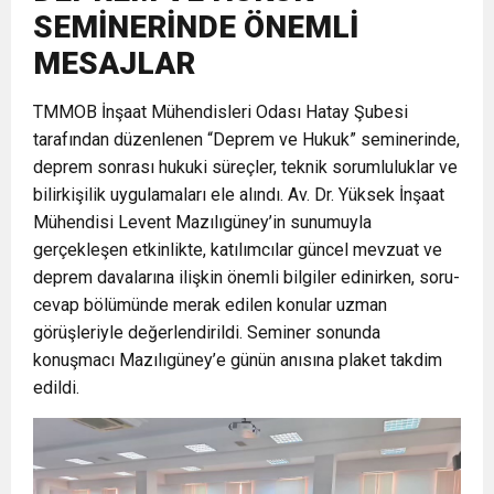
SEMİNERİNDE ÖNEMLİ
17:36
KURUMLAR VERGİSİ ERTELENDİ
CUMHURİYET BAYRAMI MESAJI
ve Onur Nişanesidir
MESAJLAR
1:00
TMMOB İnşaat Mühendisleri Odası Hatay Şubesi
İTSO İŞ-KUR SGK TOPLANTI
tarafından düzenlenen “Deprem ve Hukuk” seminerinde,
deprem sonrası hukuki süreçler, teknik sorumluluklar ve
21:40
CEYLANDERE’DE BAŞKAN EMRAH
DUYURUSU
bilirkişilik uygulamaları ele alındı. Av. Dr. Yüksek İnşaat
Mühendisi Levent Mazılıgüney’in sunumuyla
18:22
BAŞKAN SAMİ ÜSTÜN’DEN
KARAÇAY’A SEVGİ SELİ
gerçekleşen etkinlikte, katılımcılar güncel mevzuat ve
deprem davalarına ilişkin önemli bilgiler edinirken, soru-
cevap bölümünde merak edilen konular uzman
GÖNÜLLERE DOKUNAN ZİYARET
görüşleriyle değerlendirildi. Seminer sonunda
konuşmacı Mazılıgüney’e günün anısına plaket takdim
edildi.