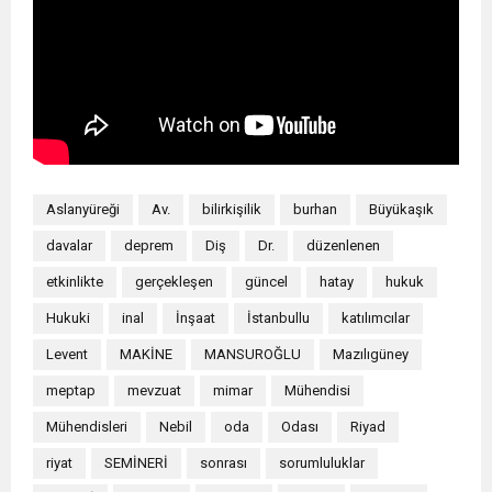
Aslanyüreği
Av.
bilirkişilik
burhan
Büyükaşık
davalar
deprem
Diş
Dr.
düzenlenen
etkinlikte
gerçekleşen
güncel
hatay
hukuk
Hukuki
inal
İnşaat
İstanbullu
katılımcılar
Levent
MAKİNE
MANSUROĞLU
Mazılıgüney
meptap
mevzuat
mimar
Mühendisi
Mühendisleri
Nebil
oda
Odası
Riyad
riyat
SEMİNERİ
sonrası
sorumluluklar