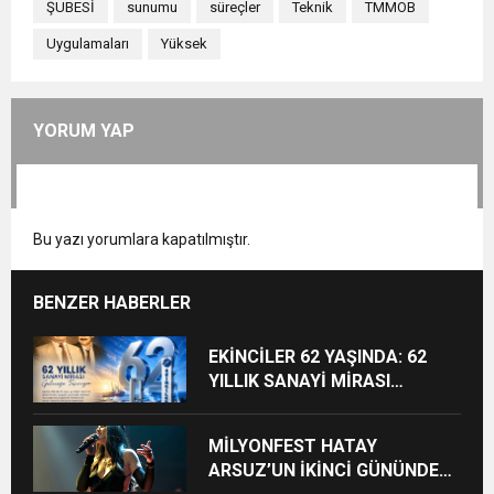
ŞUBESİ
sunumu
süreçler
Teknik
TMMOB
Uygulamaları
Yüksek
YORUM YAP
Bu yazı yorumlara kapatılmıştır.
BENZER HABERLER
EKİNCİLER 62 YAŞINDA: 62
YILLIK SANAYİ MİRASI
GELECEĞE TAŞINIYOR
MİLYONFEST HATAY
ARSUZ’UN İKİNCİ GÜNÜNDE