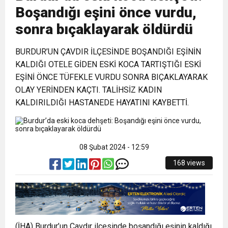
Boşandığı eşini önce vurdu,
1:00
İTSO İŞ-KUR SGK TOPLANTI
sonra bıçaklayarak öldürdü
21:40
BURDUR’UN ÇAVDIR İLÇESİNDE BOŞANDIĞI EŞİNİN
CEYLANDERE’DE BAŞKAN EMRAH
DUYURUSU
KALDIĞI OTELE GİDEN ESKİ KOCA TARTIŞTIĞI ESKİ
EŞİNİ ÖNCE TÜFEKLE VURDU SONRA BIÇAKLAYARAK
18:22
BAŞKAN SAMİ ÜSTÜN’DEN
KARAÇAY’A SEVGİ SELİ
OLAY YERİNDEN KAÇTI. TALİHSİZ KADIN
KALDIRILDIĞI HASTANEDE HAYATINI KAYBETTİ.
GÖNÜLLERE DOKUNAN ZİYARET
08 Şubat 2024 - 12:59
168 views
(İHA) Burdur’un Çavdır ilçesinde boşandığı eşinin kaldığı