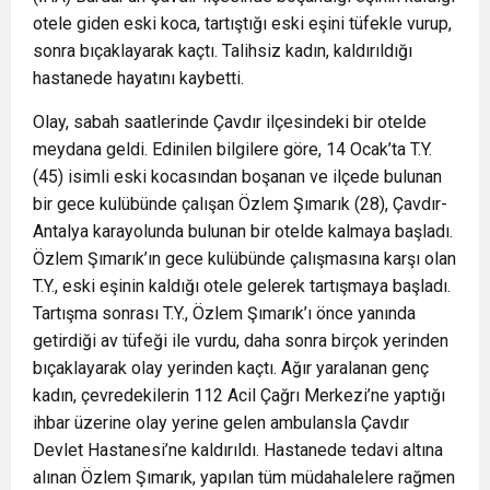
otele giden eski koca, tartıştığı eski eşini tüfekle vurup,
sonra bıçaklayarak kaçtı. Talihsiz kadın, kaldırıldığı
hastanede hayatını kaybetti.
Olay, sabah saatlerinde Çavdır ilçesindeki bir otelde
meydana geldi. Edinilen bilgilere göre, 14 Ocak’ta T.Y.
(45) isimli eski kocasından boşanan ve ilçede bulunan
bir gece kulübünde çalışan Özlem Şımarık (28), Çavdır-
Antalya karayolunda bulunan bir otelde kalmaya başladı.
Özlem Şımarık’ın gece kulübünde çalışmasına karşı olan
T.Y., eski eşinin kaldığı otele gelerek tartışmaya başladı.
Tartışma sonrası T.Y., Özlem Şımarık’ı önce yanında
getirdiği av tüfeği ile vurdu, daha sonra birçok yerinden
bıçaklayarak olay yerinden kaçtı. Ağır yaralanan genç
kadın, çevredekilerin 112 Acil Çağrı Merkezi’ne yaptığı
ihbar üzerine olay yerine gelen ambulansla Çavdır
Devlet Hastanesi’ne kaldırıldı. Hastanede tedavi altına
alınan Özlem Şımarık, yapılan tüm müdahalelere rağmen