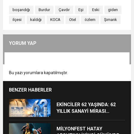
boşandığı
Burdur
Çavdır
Eşi
Eski
giden
ilçesi
kaldığı
KOCA
Otel
özlem
Şımarık
YORUM YAP
Bu yazı yorumlara kapatılmıştır.
BENZER HABERLER
EKİNCİLER 62 YAŞINDA: 62
YILLIK SANAYİ MİRASI
GELECEĞE TAŞINIYOR
MİLYONFEST HATAY