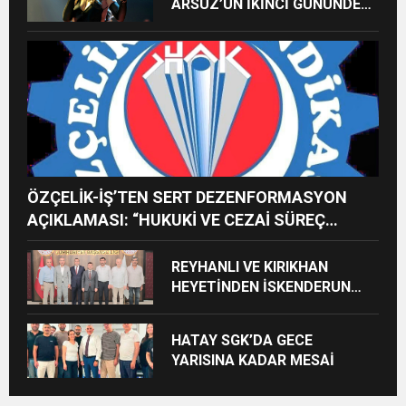
ARSUZ’UN İKİNCİ GÜNÜNDE
İMREN ÇAPANOĞLU SAHNE
ALACAK
ÖZÇELİK-İŞ’TEN SERT DEZENFORMASYON
AÇIKLAMASI: “HUKUKİ VE CEZAİ SÜREÇ
BAŞLATILDI”
REYHANLI VE KIRIKHAN
HEYETİNDEN İSKENDERUN
CUMHURİYET
BAŞSAVCILIĞINA ZİYARET
HATAY SGK’DA GECE
YARISINA KADAR MESAİ