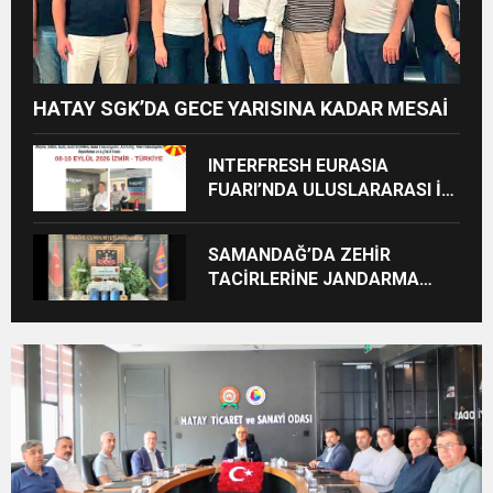
HATAY SGK’DA GECE YARISINA KADAR MESAİ
INTERFRESH EURASIA
FUARI’NDA ULUSLARARASI İŞ
BİRLİKLERİ İÇİN GERİ SAYIM
BAŞLADI
SAMANDAĞ’DA ZEHİR
TACİRLERİNE JANDARMA
DARBESİ