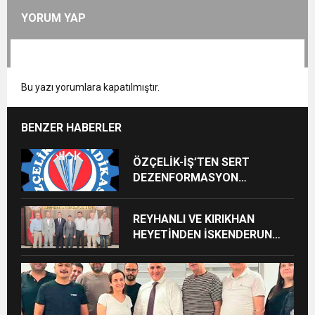
YORUM YAP
Bu yazı yorumlara kapatılmıştır.
BENZER HABERLER
ÖZÇELİK-İŞ’TEN SERT
DEZENFORMASYON
AÇIKLAMASI: “HUKUKİ VE
CEZAİ SÜREÇ BAŞLATILDI”
REYHANLI VE KIRIKHAN
HEYETİNDEN İSKENDERUN
CUMHURİYET
BAŞSAVCILIĞINA ZİYARET