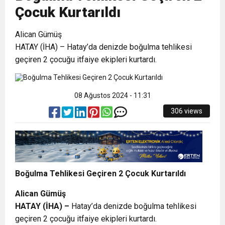
Çocuk Kurtarıldı
21:40
CEYLANDERE’DE BAŞKAN EMRAH
DUYURUSU
Alican Gümüş
HATAY (İHA) – Hatay’da denizde boğulma tehlikesi
18:22
BAŞKAN SAMİ ÜSTÜN’DEN
KARAÇAY’A SEVGİ SELİ
geçiren 2 çocuğu itfaiye ekipleri kurtardı.
GÖNÜLLERE DOKUNAN ZİYARET
08 Ağustos 2024 - 11:31
306 views
Boğulma Tehlikesi Geçiren 2 Çocuk Kurtarıldı
Alican Gümüş
HATAY (İHA) –
Hatay’da denizde boğulma tehlikesi
geçiren 2 çocuğu itfaiye ekipleri kurtardı.