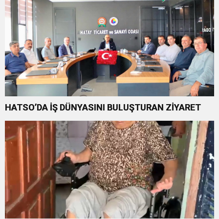
HATSO’DA İŞ DÜNYASINI BULUŞTURAN ZİYARET