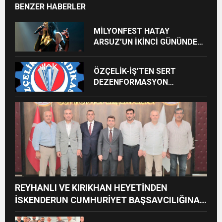
BENZER HABERLER
MİLYONFEST HATAY
ARSUZ’UN İKİNCİ GÜNÜNDE
İMREN ÇAPANOĞLU SAHNE
ALACAK
ÖZÇELİK-İŞ’TEN SERT
DEZENFORMASYON
AÇIKLAMASI: “HUKUKİ VE
CEZAİ SÜREÇ BAŞLATILDI”
REYHANLI VE KIRIKHAN HEYETİNDEN
İSKENDERUN CUMHURİYET BAŞSAVCILIĞINA
ZİYARET