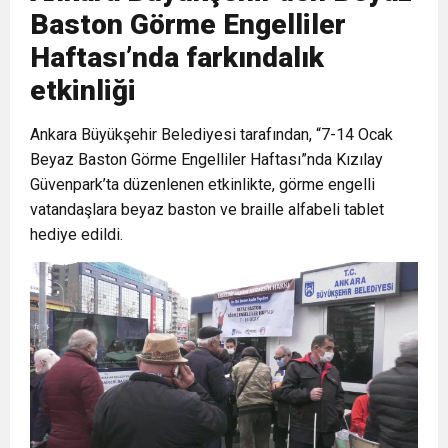
Baston Görme Engelliler
6:19
HBB BAŞKANI ÖNTÜRK’ÜN
Cumhuriyet, Türk Milletinin Özgürlük
Haftası’nda farkındalık
etkinliği
17:36
KURUMLAR VERGİSİ ERTELENDİ
CUMHURİYET BAYRAMI MESAJI
ve Onur Nişanesidir
Ankara Büyükşehir Belediyesi tarafından, “7-14 Ocak
1:00
Beyaz Baston Görme Engelliler Haftası”nda Kızılay
İTSO İŞ-KUR SGK TOPLANTI
Güvenpark’ta düzenlenen etkinlikte, görme engelli
vatandaşlara beyaz baston ve braille alfabeli tablet
21:40
CEYLANDERE’DE BAŞKAN EMRAH
DUYURUSU
hediye edildi.
18:22
BAŞKAN SAMİ ÜSTÜN’DEN
KARAÇAY’A SEVGİ SELİ
GÖNÜLLERE DOKUNAN ZİYARET