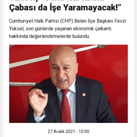
Çabası da İşe Yaramayacak!”
6:19
HBB BAŞKANI ÖNTÜRK’ÜN
Cumhuriyet, Türk Milletinin Özgürlük
Cumhuriyet Halk Partisi (CHP) Belen İlçe Başkanı Fevzi
Yüksel, son günlerde yaşanan ekonomik çalkantı
17:36
KURUMLAR VERGİSİ ERTELENDİ
CUMHURİYET BAYRAMI MESAJI
ve Onur Nişanesidir
hakkında değerlendirmelerde bulundu.
1:00
İTSO İŞ-KUR SGK TOPLANTI
21:40
CEYLANDERE’DE BAŞKAN EMRAH
DUYURUSU
18:22
BAŞKAN SAMİ ÜSTÜN’DEN
KARAÇAY’A SEVGİ SELİ
GÖNÜLLERE DOKUNAN ZİYARET
27 Aralık 2021 - 10:00