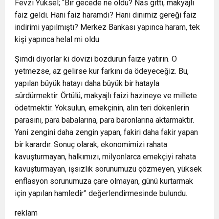
Fevzi Yüksel; “Bir gecede ne oldu? Nas gitti, makyajlı
faiz geldi. Hani faiz haramdı? Hani dinimiz gereği faiz
indirimi yapılmıştı? Merkez Bankası yapınca haram, tek
kişi yapınca helal mi oldu
Şimdi diyorlar ki dövizi bozdurun faize yatırın. O
yetmezse, az gelirse kur farkını da ödeyeceğiz. Bu,
yapılan büyük hatayı daha büyük bir hatayla
sürdürmektir. Örtülü, makyajlı faizi hazineye ve millete
ödetmektir. Yoksulun, emekçinin, alın teri dökenlerin
parasını, para babalarına, para baronlarına aktarmaktır.
Yani zengini daha zengin yapan, fakiri daha fakir yapan
bir karardır. Sonuç olarak; ekonomimizi rahata
kavuşturmayan, halkımızı, milyonlarca emekçiyi rahata
kavuşturmayan, işsizlik sorunumuzu çözmeyen, yüksek
enflasyon sorunumuza çare olmayan, günü kurtarmak
için yapılan hamledir” değerlendirmesinde bulundu.
reklam