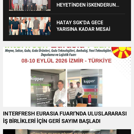
HEYETİNDEN İSKENDERUN
CUMHURİYET
BAŞSAVCILIĞINA ZİYARET
HATAY SGK’DA GECE
YARISINA KADAR MESAİ
INTERFRESH EURASIA FUARI’NDA ULUSLARARASI
İŞ BİRLİKLERİ İÇİN GERİ SAYIM BAŞLADI