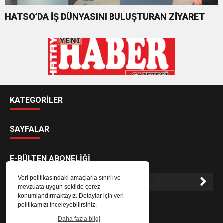
HATSO’DA İŞ DÜNYASINI BULUŞTURAN ZİYARET
KATEGORİLER
SAYFALAR
E-BÜLTEN ABONELİĞİ
Veri politikasındaki amaçlarla sınırlı ve
mevzuata uygun şekilde çerez
konumlandırmaktayız. Detaylar için veri
E-Bülten aboneliği ile haberlere daha hızlı erişin.
politikamızı inceleyebilirsiniz.
Daha fazla bilgi