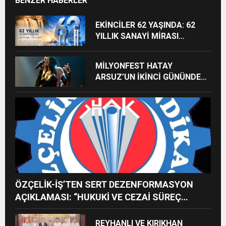
BENZER HABERLER
EKİNCİLER 62 YAŞINDA: 62
YILLIK SANAYİ MİRASI
GELECEĞE TAŞINIYOR
MİLYONFEST HATAY
ARSUZ’UN İKİNCİ GÜNÜNDE
İMREN ÇAPANOĞLU SAHNE
ALACAK
ÖZÇELİK-İŞ’TEN SERT DEZENFORMASYON
AÇIKLAMASI: “HUKUKİ VE CEZAİ SÜREÇ
BAŞLATILDI”
REYHANLI VE KIRIKHAN